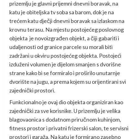
prizemlju je glavni prijemni dnevni boravak, na
katu je obiteljska tv soba sa barom, dok je na
trećem katu dječji dnevni boravak sa izlaskom na
krovnu terasu. Na mjestu postojećeg poslovnog
objekta je novoizgrađen objekt, a čiji gabariti i
udaljenosti od granice parcele su morali biti
zadržani u okviru postojećeg objekta. Postojeći
izduženi volumen je dijelom smanjen s dvorišne
strane kako bi se formiralo i proširilo unutarnje
dvorište na jugu, a prema kojem su orijentirani svi
zajednički prostori.
Funkcionalno je ovaj dio objekta organiziran kao
zajednički za sve korisnike. U prizemlju je velika
blagovaonica s dodatnom priručnom kuhinjom,
fitness prostor i privatni frizerski salon, te servisni
prostori i garaža. Na katu je formirano zasebno