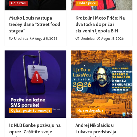
Gdje izaći
Dobre priče
Marko Louis nastupa
Krdžolini Moto Priče: Na
trećeg dana ”Street food
dva točka do priča i
stagea”
skrivenih ljepota BiH
Urednica
August 8, 2026
Urednica
August 8, 2026
Oglasi, pozivi i promocije
Najave događaja
Iz NLB Banke pozivaju na
Andrej Nikolaidis u
oprez: Zaštitite svoje
Lukavcu predstavlja