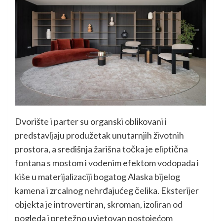
Dvorište i parter su organski oblikovani i
predstavljaju produžetak unutarnjih životnih
prostora, a središnja žarišna točka je eliptična
fontana s mostom i vodenim efektom vodopada i
kiše u materijalizaciji bogatog Alaska bijelog
kamena i zrcalnog nehrđajućeg čelika. Eksterijer
objekta je introvertiran, skroman, izoliran od
pogleda i pretežno uvjetovan postojećom