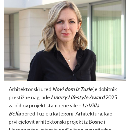
Arhitektonski ured
Novi dom iz Tuzle
je dobitnik
prestižne nagrade
Luxury Lifestyle Award
2025
za njihov projekt stambene vile –
La Villa
Bella
pored Tuzle u kategoriji Arhitektura, kao
prvi cjelovit arhitektonski projekt iz Bosne i
Hercegovine kojem je dodijeljena ova vrijedna