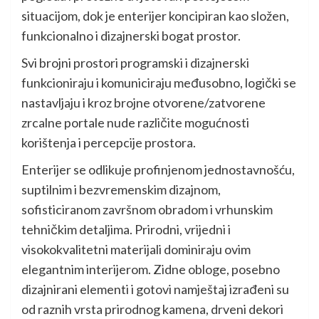
situacijom, dok je enterijer koncipiran kao složen,
funkcionalno i dizajnerski bogat prostor.
Svi brojni prostori programski i dizajnerski
funkcioniraju i komuniciraju međusobno, logički se
nastavljaju i kroz brojne otvorene/zatvorene
zrcalne portale nude različite mogućnosti
korištenja i percepcije prostora.
Enterijer se odlikuje profinjenom jednostavnošću,
suptilnim i bezvremenskim dizajnom,
sofisticiranom završnom obradom i vrhunskim
tehničkim detaljima. Prirodni, vrijedni i
visokokvalitetni materijali dominiraju ovim
elegantnim interijerom. Zidne obloge, posebno
dizajnirani elementi i gotovi namještaj izrađeni su
od raznih vrsta prirodnog kamena, drveni dekori