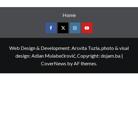
Home
Web Design & Development: Arsvita Tuzla, photo & visal
design: Adian Mulabećirović, Copyright: dojam.ba
|
CoverNews
by AF themes.