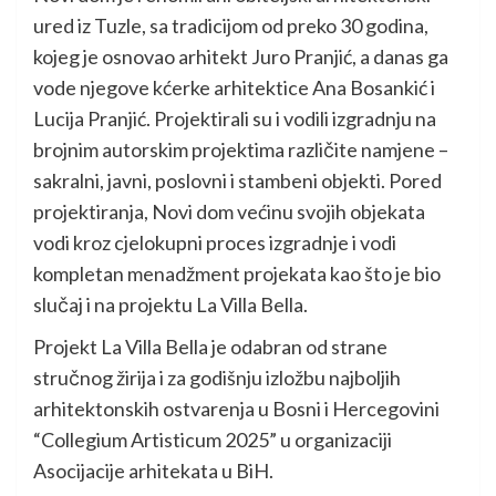
ured iz Tuzle, sa tradicijom od preko 30 godina,
kojeg je osnovao arhitekt Juro Pranjić, a danas ga
vode njegove kćerke arhitektice Ana Bosankić i
Lucija Pranjić. Projektirali su i vodili izgradnju na
brojnim autorskim projektima različite namjene –
sakralni, javni, poslovni i stambeni objekti. Pored
projektiranja, Novi dom većinu svojih objekata
vodi kroz cjelokupni proces izgradnje i vodi
kompletan menadžment projekata kao što je bio
slučaj i na projektu La Villa Bella.
Projekt La Villa Bella je odabran od strane
stručnog žirija i za godišnju izložbu najboljih
arhitektonskih ostvarenja u Bosni i Hercegovini
“Collegium Artisticum 2025” u organizaciji
Asocijacije arhitekata u BiH.