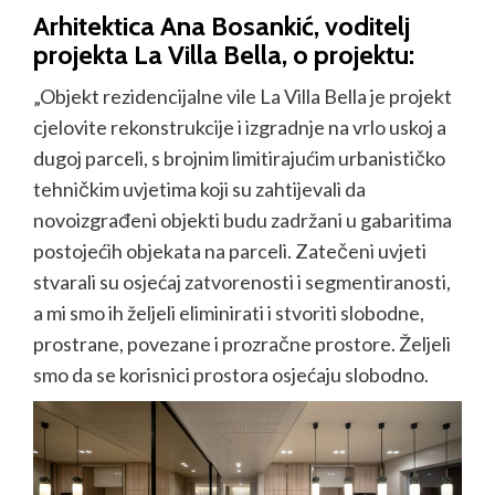
Arhitektica Ana Bosankić, voditelj
projekta La Villa Bella, o projektu:
„Objekt rezidencijalne vile La Villa Bella je projekt
cjelovite rekonstrukcije i izgradnje na vrlo uskoj a
dugoj parceli, s brojnim limitirajućim urbanističko
tehničkim uvjetima koji su zahtijevali da
novoizgrađeni objekti budu zadržani u gabaritima
postojećih objekata na parceli. Zatečeni uvjeti
stvarali su osjećaj zatvorenosti i segmentiranosti,
a mi smo ih željeli eliminirati i stvoriti slobodne,
prostrane, povezane i prozračne prostore. Željeli
smo da se korisnici prostora osjećaju slobodno.