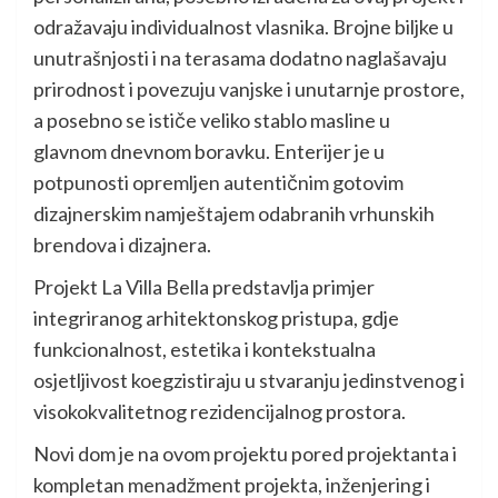
odražavaju individualnost vlasnika. Brojne biljke u
unutrašnjosti i na terasama dodatno naglašavaju
prirodnost i povezuju vanjske i unutarnje prostore,
a posebno se ističe veliko stablo masline u
glavnom dnevnom boravku. Enterijer je u
potpunosti opremljen autentičnim gotovim
dizajnerskim namještajem odabranih vrhunskih
brendova i dizajnera.
Projekt La Villa Bella predstavlja primjer
integriranog arhitektonskog pristupa, gdje
funkcionalnost, estetika i kontekstualna
osjetljivost koegzistiraju u stvaranju jedinstvenog i
visokokvalitetnog rezidencijalnog prostora.
Novi dom je na ovom projektu pored projektanta i
kompletan menadžment projekta, inženjering i