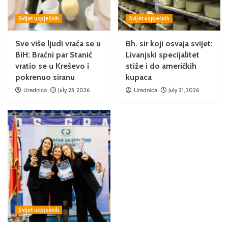
Svijet uspješnih
Svijet uspješnih
Sve više ljudi vraća se u
Bh. sir koji osvaja svijet:
BiH: Bračni par Stanić
Livanjski specijalitet
vratio se u Kreševo i
stiže i do američkih
pokrenuo siranu
kupaca
Urednica
July 25, 2026
Urednica
July 21, 2026
Svijet uspješnih