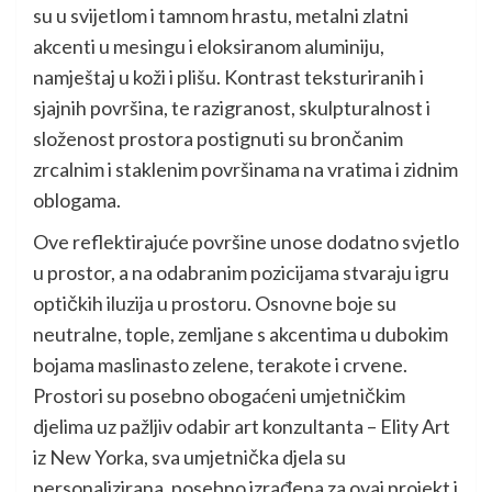
su u svijetlom i tamnom hrastu, metalni zlatni
akcenti u mesingu i eloksiranom aluminiju,
namještaj u koži i plišu. Kontrast teksturiranih i
sjajnih površina, te razigranost, skulpturalnost i
složenost prostora postignuti su brončanim
zrcalnim i staklenim površinama na vratima i zidnim
oblogama.
Ove reflektirajuće površine unose dodatno svjetlo
u prostor, a na odabranim pozicijama stvaraju igru
optičkih iluzija u prostoru. Osnovne boje su
neutralne, tople, zemljane s akcentima u dubokim
bojama maslinasto zelene, terakote i crvene.
Prostori su posebno obogaćeni umjetničkim
djelima uz pažljiv odabir art konzultanta – Elity Art
iz New Yorka, sva umjetnička djela su
personalizirana, posebno izrađena za ovaj projekt i