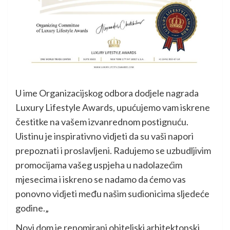
U ime Organizacijskog odbora dodjele nagrada
Luxury Lifestyle Awards, upućujemo vam iskrene
čestitke na vašem izvanrednom postignuću.
Uistinu je inspirativno vidjeti da su vaši napori
prepoznati i proslavljeni. Radujemo se uzbudljivim
promocijama vašeg uspjeha u nadolazećim
mjesecima i iskreno se nadamo da ćemo vas
ponovno vidjeti među našim sudionicima sljedeće
godine.„
Novi dom je renomirani obiteljski arhitektonski