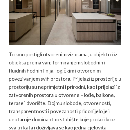
To smo postigli otvorenim vizurama, u objektu i iz
objekta prema van; formiranjem slobodnih i
fluidnih hodnih linija, logičkim i otvorenim
povezivanjem svih prostora. Prijelazi iz prostorije u
prostoriju su neprimjetni i prirodni, kao i prijelazi iz
zatvorenih prostora u otvorene – lođe, balkone,
terase i dvorište. Dojmu slobode, otvorenosti,
transparentnosti i povezanosti pridonijelo je i
unutarnje dominantno stubište koje prolazi kroz
sva tri kata i doživljava se kao jedna cjelovita