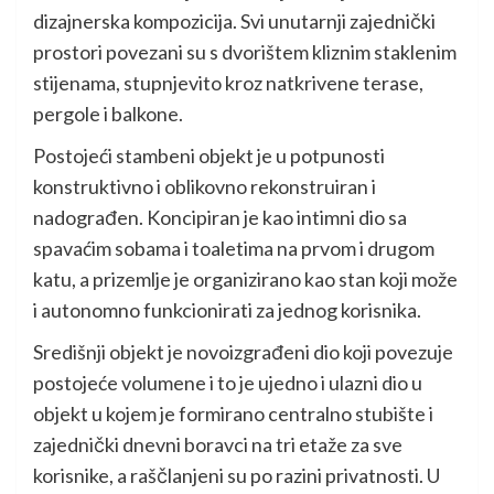
dizajnerska kompozicija. Svi unutarnji zajednički
prostori povezani su s dvorištem kliznim staklenim
stijenama, stupnjevito kroz natkrivene terase,
pergole i balkone.
Postojeći stambeni objekt je u potpunosti
konstruktivno i oblikovno rekonstruiran i
nadograđen. Koncipiran je kao intimni dio sa
spavaćim sobama i toaletima na prvom i drugom
katu, a prizemlje je organizirano kao stan koji može
i autonomno funkcionirati za jednog korisnika.
Središnji objekt je novoizgrađeni dio koji povezuje
postojeće volumene i to je ujedno i ulazni dio u
objekt u kojem je formirano centralno stubište i
zajednički dnevni boravci na tri etaže za sve
korisnike, a raščlanjeni su po razini privatnosti. U