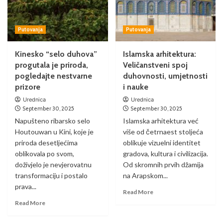
Putovanja
Putovanja
Kinesko “selo duhova”
Islamska arhitektura:
progutala je priroda,
Veličanstveni spoj
pogledajte nestvarne
duhovnosti, umjetnosti
prizore
i nauke
Urednica
Urednica
September 30, 2025
September 30, 2025
Napušteno ribarsko selo
Islamska arhitektura već
Houtouwan u Kini, koje je
više od četrnaest stoljeća
priroda desetljećima
oblikuje vizuelni identitet
oblikovala po svom,
gradova, kultura i civilizacija.
doživjelo je nevjerovatnu
Od skromnih prvih džamija
transformaciju i postalo
na Arapskom...
prava...
Read More
Read More