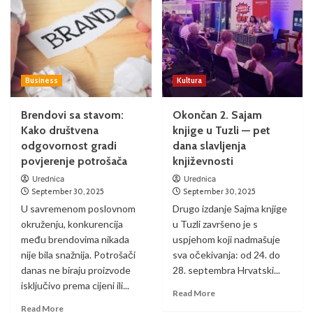
Business
Kultura
Brendovi sa stavom:
Okončan 2. Sajam
Kako društvena
knjige u Tuzli — pet
odgovornost gradi
dana slavljenja
povjerenje potrošača
književnosti
Urednica
Urednica
September 30, 2025
September 30, 2025
U savremenom poslovnom
Drugo izdanje Sajma knjige
okruženju, konkurencija
u Tuzli završeno je s
među brendovima nikada
uspjehom koji nadmašuje
nije bila snažnija. Potrošači
sva očekivanja: od 24. do
danas ne biraju proizvode
28. septembra Hrvatski...
isključivo prema cijeni ili...
Read More
Read More