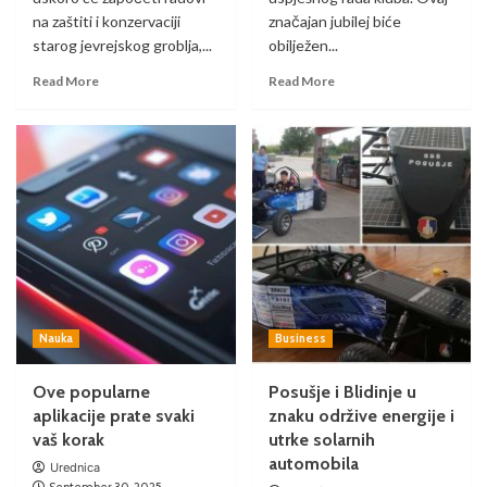
na zaštiti i konzervaciji
značajan jubilej biće
starog jevrejskog groblja,...
obilježen...
Read More
Read More
Nauka
Business
Ove popularne
Posušje i Blidinje u
aplikacije prate svaki
znaku održive energije i
vaš korak
utrke solarnih
automobila
Urednica