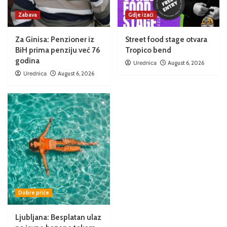
Zabava
Gdje izaći
Za Ginisa: Penzioner iz
Street food stage otvara
BiH prima penziju već 76
Tropico bend
godina
Urednica
August 6, 2026
Urednica
August 6, 2026
Dobre priče
Ljubljana: Besplatan ulaz