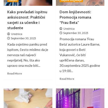
Savjeti
Najave događaja
Kako prevladati ispitnu
Dom književnosti:
anksioznost: Praktični
Promocija romana
savjeti za učenike i
“Frau Beta”
studente
Urednica
September 30, 2025
Urednica
September 30, 2025
Promocija romana 'Frau
Kada osjetimo paniku pred
Beta' autorice Laure Barne,
ispitom, često mislimo da je
koja govori o Beti
nervoza naš najveći
Vukanović, će biti
neprijatelj. No, šta ako
upriličena danas,
upravo ona može biti...
30.septembra 2025.godine
u 19:00...
Read More
Read More