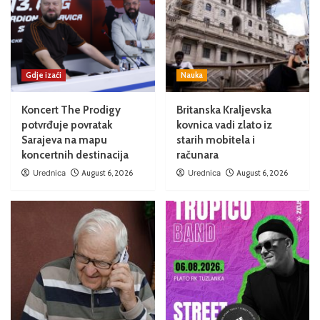
Gdje izaći
Nauka
Koncert The Prodigy
Britanska Kraljevska
potvrđuje povratak
kovnica vadi zlato iz
Sarajeva na mapu
starih mobitela i
koncertnih destinacija
računara
Urednica
August 6, 2026
Urednica
August 6, 2026