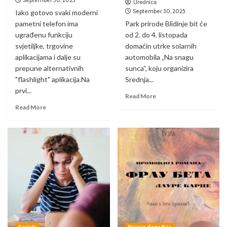
September 30, 2025
Urednica
September 30, 2025
Iako gotovo svaki moderni
pametni telefon ima
Park prirode Blidinje bit će
ugrađenu funkciju
od 2. do 4. listopada
svjetiljke, trgovine
domaćin utrke solarnih
aplikacijama i dalje su
automobila „Na snagu
prepune alternativnih
sunca“, koju organizira
"flashlight" aplikacija.Na
Srednja...
prvi...
Read More
Read More