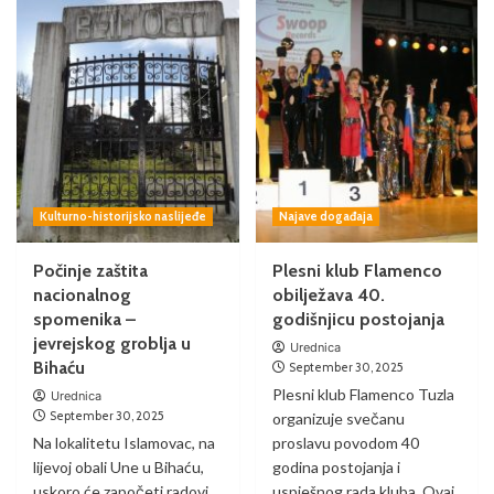
Kulturno-historijsko naslijeđe
Najave događaja
Počinje zaštita
Plesni klub Flamenco
nacionalnog
obilježava 40.
spomenika –
godišnjicu postojanja
jevrejskog groblja u
Urednica
Bihaću
September 30, 2025
Plesni klub Flamenco Tuzla
Urednica
September 30, 2025
organizuje svečanu
Na lokalitetu Islamovac, na
proslavu povodom 40
lijevoj obali Une u Bihaću,
godina postojanja i
uskoro će započeti radovi
uspješnog rada kluba. Ovaj