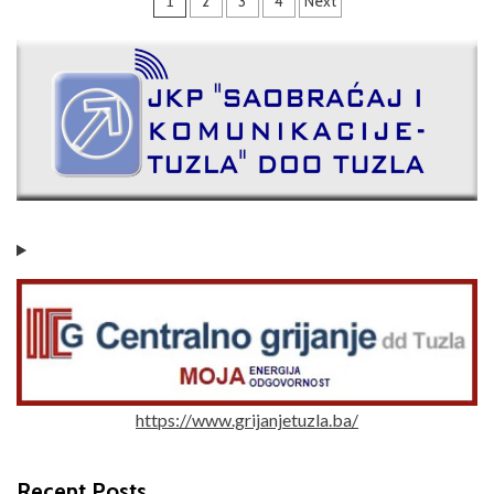
1
2
3
4
Next
https://www.grijanjetuzla.ba/
Recent Posts