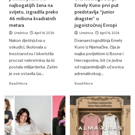
najbogatijih žena na
Emely Kuno prvi put
svijetu, izgradila preko
predstavlja “junior
46 miliona kvadratnih
dragster” u
metara
jugoistočnoj Evropi
Urednica
April 16, 2026
Urednica
April 16, 2026
Nakon djetinjstva u
Dvanaestogodišnja Emely
oskudici, školovala u
Kuno iz Njemačke, čija je
inostranstvu i iskoristila
majka porijeklom iz Bosne i
procvat nekretnina da bi
Hercegovine, bit će jedna
postala milijarderka. Zatim
od najzanimljivijih učesnica
je sve ostavila iza...
adrenalinskog...
Read More
Read More