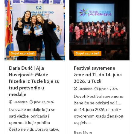
Svijet uspješnih
Svijet uspješnih
Daria Đurić i Ajla
Festival savremene
Husejnović: Mlade
žene od 11. do 14. juna
frizerke iz Tuzle koje su
2026. u Tuzli
trud pretvorile u
Urednica
June 8, 2026
medalje
Deveti Festival savremene
Urednica
June 19, 2026
žene će se održati od 11.
Iza svake medalje kriju se
do 14. juna 2026. u Tuzli –
sati vježbe, odricanja i
otvorenom gradu ženskog
upornosti koje publika
uspjeha...
često ne vidi. Upravo takvu
Read More