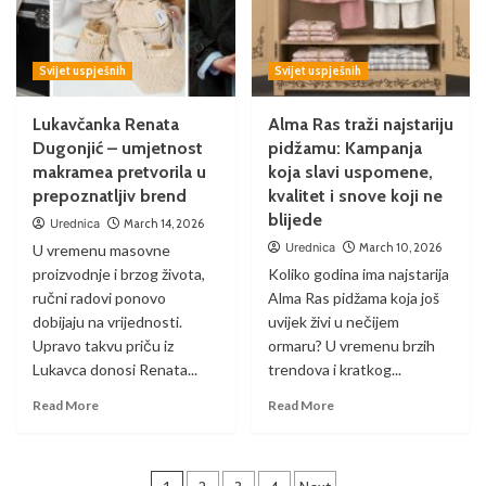
Svijet uspješnih
Svijet uspješnih
Lukavčanka Renata
Alma Ras traži najstariju
Dugonjić – umjetnost
pidžamu: Kampanja
makramea pretvorila u
koja slavi uspomene,
prepoznatljiv brend
kvalitet i snove koji ne
blijede
Urednica
March 14, 2026
Urednica
March 10, 2026
U vremenu masovne
proizvodnje i brzog života,
Koliko godina ima najstarija
ručni radovi ponovo
Alma Ras pidžama koja još
dobijaju na vrijednosti.
uvijek živi u nečijem
Upravo takvu priču iz
ormaru? U vremenu brzih
Lukavca donosi Renata...
trendova i kratkog...
Read More
Read More