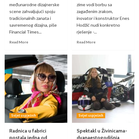
međunarodne dizajnerske
zime vodi borbu sa
scene zahvaljujući spoju
zagađenim zrakom,
tradicionalnih zanata i
inovator i konstruktor Enes
savremenog dizajna, piše
Hodžić nudi konkretno
Financial Times...
rješenje -...
Read More
Read More
Svijet uspješnih
Svijet uspješnih
Radnica u fabrici
Spektakl u Živinicama-
postala jedna od
dvanaestogodišnja