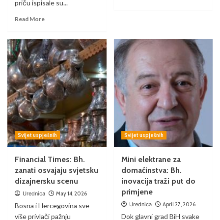
priču ispisale su...
Read More
Svijet uspješnih
Svijet uspješnih
Financial Times: Bh.
Mini elektrane za
zanati osvajaju svjetsku
domaćinstva: Bh.
dizajnersku scenu
inovacija traži put do
primjene
Urednica
May 14, 2026
Urednica
April 27, 2026
Bosna i Hercegovina sve
više privlači pažnju
Dok glavni grad BiH svake