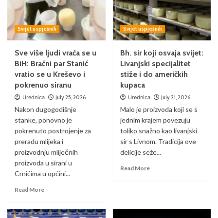
Svijet uspješnih
Svijet uspješnih
Sve više ljudi vraća se u
Bh. sir koji osvaja svijet:
BiH: Bračni par Stanić
Livanjski specijalitet
vratio se u Kreševo i
stiže i do američkih
pokrenuo siranu
kupaca
Urednica
July 25, 2026
Urednica
July 21, 2026
Nakon dugogodišnje
Malo je proizvoda koji se s
stanke, ponovno je
jednim krajem povezuju
pokrenuto postrojenje za
toliko snažno kao livanjski
preradu mlijeka i
sir s Livnom. Tradicija ove
proizvodnju mliječnih
delicije seže...
proizvoda u sirani u
Read More
Crnićima u općini...
Read More