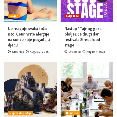
Savjeti
Gdje izaći
Ne reaguje svaka koža
Nastup ”Tajnog gaza”
isto: Četiri vrste alergije
obilježiće drugi dan
na sunce koje pogađaju
festivala Street food
djecu
stage
Urednica
August 7, 2026
Urednica
August 7, 2026
Najave događaja
Business