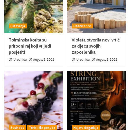
Putovanja
Dobre priče
Tolminska korita su
Violeta otvorila novi vrtić
prirodni raj koji vrijedi
za djecu svojih
posjetiti
zaposlenika
Urednica
August 8, 2026
Urednica
August 8, 2026
Business
Turistička ponuda
Najave događaja