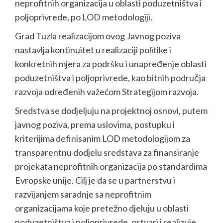
neprofitnih organizacija u oblasti poduzetništva i
poljoprivrede, po LOD metodologiji.
Grad Tuzla realizacijom ovog Javnog poziva
nastavlja kontinuitet u realizaciji politike i
konkretnih mjera za podršku i unapređenje oblasti
poduzetništva i poljoprivrede, kao bitnih područja
razvoja određenih važećom Strategijom razvoja.
Sredstva se dodjeljuju na projektnoj osnovi, putem
javnog poziva, prema uslovima, postupku i
kriterijima definisanim LOD metodologijom za
transparentnu dodjelu sredstava za finansiranje
projekata neprofitnih organizacija po standardima
Evropske unije. Cilj je da se u partnerstvu i
razvijanjem saradnje sa neprofitnim
organizacijama koje pretežno djeluju u oblasti
poduzetništva i poljoprivrede, ostvari i realizuje