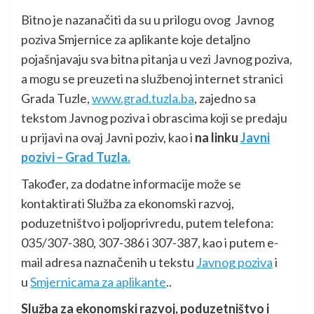
Bitno je nazanačiti da su u prilogu ovog Javnog
poziva Smjernice za aplikante koje detaljno
pojašnjavaju sva bitna pitanja u vezi Javnog poziva,
a mogu se preuzeti na službenoj internet stranici
Grada Tuzle,
www.grad.tuzla.ba
, zajedno sa
tekstom Javnog poziva i obrascima koji se predaju
u prijavi na ovaj Javni poziv, kao i
na linku
Javni
pozivi – Grad Tuzla.
Također, za dodatne informacije može se
kontaktirati Služba za ekonomski razvoj,
poduzetništvo i poljoprivredu, putem telefona:
035/307-380, 307-386 i 307-387, kao i putem e-
mail adresa naznačenih u tekstu
Javnog poziva
i
u
Smjernicama za aplikante
..
Služba za ekonomski razvoj, poduzetništvo i