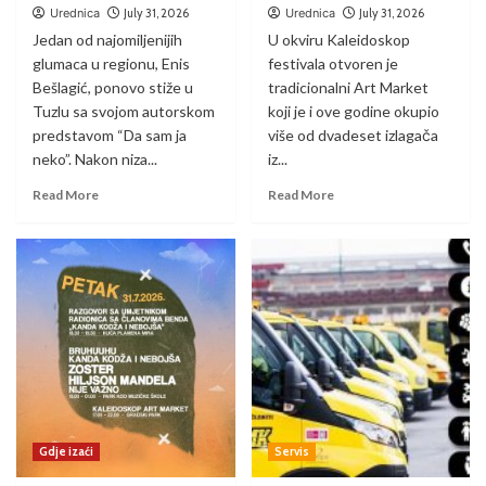
Urednica
July 31, 2026
Urednica
July 31, 2026
Jedan od najomiljenijih
U okviru Kaleidoskop
glumaca u regionu, Enis
festivala otvoren je
Bešlagić, ponovo stiže u
tradicionalni Art Market
Tuzlu sa svojom autorskom
koji je i ove godine okupio
predstavom “Da sam ja
više od dvadeset izlagača
neko”. Nakon niza...
iz...
Read More
Read More
Gdje izaći
Servis