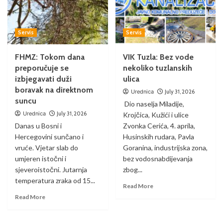
Servis
Servis
FHMZ: Tokom dana
VIK Tuzla: Bez vode
preporučuje se
nekoliko tuzlanskih
izbjegavati duži
ulica
boravak na direktnom
Urednica
July 31, 2026
suncu
Dio naselja Miladije,
Urednica
July 31, 2026
Krojčica, Kužići i ulice
Danas u Bosni i
Zvonka Cerića, 4. aprila,
Hercegovini sunčano i
Husinskih rudara, Pavla
vruće. Vjetar slab do
Goranina, industrijska zona,
umjeren istočni i
bez vodosnabdijevanja
sjeveroistočni. Jutarnja
zbog...
temperatura zraka od 15...
Read More
Read More