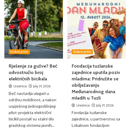
Dobre priče
Dobre priče
Rješenje za gužve? Beč
Fondacija tuzlanske
udvostručio broj
zajednice uputila poziv
električnih bicikala
mladima: Pridružite se
obilježavanju
Urednica
July 31, 2026
Međunarodnog dana
Beč nastavlja ulagati u
mladih u Tuzli
održivu mobilnost, a nakon
Urednica
July 31, 2026
uspješnog jednogodišnjeg
pilot-projekta električni
Fondacija tuzlanske
bicikli postali su stalni dio
zajednice, u partnerstvu sa
gradskog sistema javnih...
Lokalnom fondacijom