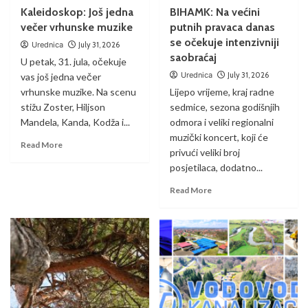
Kaleidoskop: Još jedna
BIHAMK: Na većini
večer vrhunske muzike
putnih pravaca danas
se očekuje intenzivniji
Urednica
July 31, 2026
saobraćaj
U petak, 31. jula, očekuje
Urednica
July 31, 2026
vas još jedna večer
vrhunske muzike. Na scenu
Lijepo vrijeme, kraj radne
stižu Zoster, Hiljson
sedmice, sezona godišnjih
Mandela, Kanda, Kodža i...
odmora i veliki regionalni
muzički koncert, koji će
Read More
privući veliki broj
posjetilaca, dodatno...
Read More