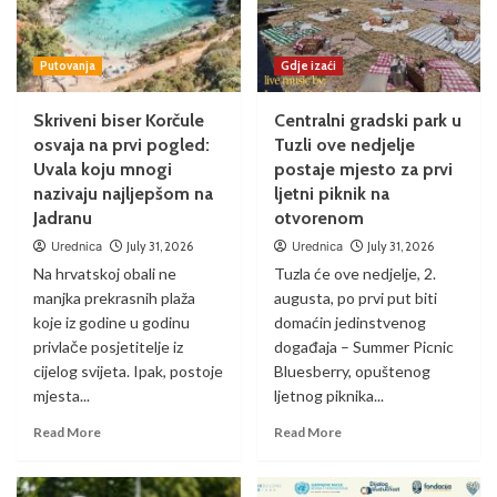
Putovanja
Gdje izaći
Skriveni biser Korčule
Centralni gradski park u
osvaja na prvi pogled:
Tuzli ove nedjelje
Uvala koju mnogi
postaje mjesto za prvi
nazivaju najljepšom na
ljetni piknik na
Jadranu
otvorenom
Urednica
July 31, 2026
Urednica
July 31, 2026
Na hrvatskoj obali ne
Tuzla će ove nedjelje, 2.
manjka prekrasnih plaža
augusta, po prvi put biti
koje iz godine u godinu
domaćin jedinstvenog
privlače posjetitelje iz
događaja – Summer Picnic
cijelog svijeta. Ipak, postoje
Bluesberry, opuštenog
mjesta...
ljetnog piknika...
Read More
Read More