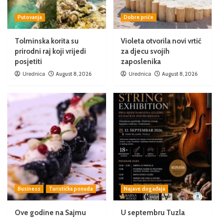
Putovanja
Dobre priče
Tolminska korita su
Violeta otvorila novi vrtić
prirodni raj koji vrijedi
za djecu svojih
posjetiti
zaposlenika
Urednica
August 8, 2026
Urednica
August 8, 2026
Business
Turistička ponuda
Najave događaja
Ove godine na Sajmu
U septembru Tuzla