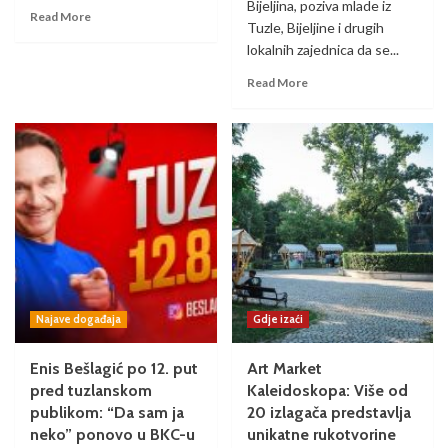
Bijeljina, poziva mlade iz
Read More
Tuzle, Bijeljine i drugih
lokalnih zajednica da se...
Read More
Najave događaja
Gdje izaći
Enis Bešlagić po 12. put
Art Market
pred tuzlanskom
Kaleidoskopa: Više od
publikom: “Da sam ja
20 izlagača predstavlja
neko” ponovo u BKC-u
unikatne rukotvorine