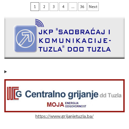
1
2
3
4
…
36
Next
https://www.grijanjetuzla.ba/