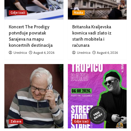
Gdje izaći
Nauka
Koncert The Prodigy
Britanska Kraljevska
potvrđuje povratak
kovnica vadi zlato iz
Sarajeva na mapu
starih mobitela i
koncertnih destinacija
računara
Urednica
August 6, 2026
Urednica
August 6, 2026
Zabava
Gdje izaći