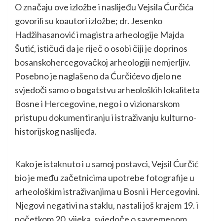
O značaju ove izložbe i naslijeđu Vejsila Ćurčića
govorili su koautori izložbe; dr. Jesenko
Hadžihasanović i magistra arheologije Majda
Šutić, ističući da je riječ o osobi čiji je doprinos
bosanskohercegovačkoj arheologiji nemjerljiv.
Posebno je naglašeno da Ćurčićevo djelo ne
svjedoči samo o bogatstvu arheoloških lokaliteta
Bosne i Hercegovine, nego i o vizionarskom
pristupu dokumentiranju i istraživanju kulturno-
historijskog naslijeđa.
Kako je istaknuto i u samoj postavci, Vejsil Ćurčić
bio je među začetnicima upotrebe fotografije u
arheološkim istraživanjima u Bosni i Hercegovini.
Njegovi negativi na staklu, nastali još krajem 19. i
početkom 20. vijeka, svjedoče o savremenom