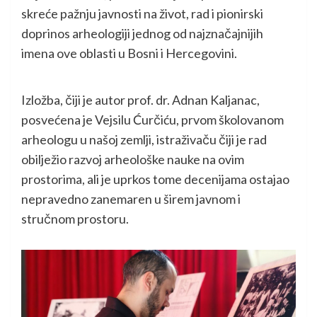
skreće pažnju javnosti na život, rad i pionirski
doprinos arheologiji jednog od najznačajnijih
imena ove oblasti u Bosni i Hercegovini.
Izložba, čiji je autor prof. dr. Adnan Kaljanac,
posvećena je Vejsilu Ćurčiću, prvom školovanom
arheologu u našoj zemlji, istraživaču čiji je rad
obilježio razvoj arheološke nauke na ovim
prostorima, ali je uprkos tome decenijama ostajao
nepravedno zanemaren u širem javnom i
stručnom prostoru.