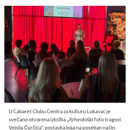
U Cabaret Clubu Centra za kulturu Lukavac je
svečano otvorena izložba „Arheološki foto tragovi
Vejsila Ćurčića“, postavka koja na poseban način