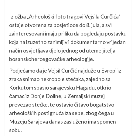
Izložba „Arheološki foto tragovi Vejsila Ćurčića“
ostaje otvorena za posjetioce do 8. jula, a svi
zainteresovani imaju priliku da pogledaju postavku
koja na izuzetno zanimljiv i dokumentarno vrijedan
način osvjetljava djelo jednog od utemeljitelja
bosanskohercegovačke arheologije.
Podjećamo da je Vejsil Ćurčić najduže u Evropi iz
zraka snimao nekropole stećaka, zajedno sa
Korkutom spasio sarajevsku Hagadu, otkrio
čamac iz Donje Doline, u Zemaljski muzej
prevezao stećke, te ostavio čitavo bogatstvo
arheoloških postignuća iza sebe, zbog čega u
Muzeju Sarajeva danas zasluženo ima spomen
sobu.