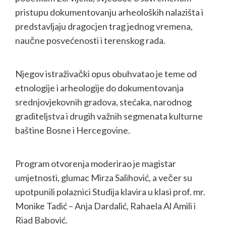
pristupu dokumentovanju arheoloških nalazišta i
predstavljaju dragocjen trag jednog vremena,
naučne posvećenosti i terenskog rada.
Njegov istraživački opus obuhvatao je teme od
etnologije i arheologije do dokumentovanja
srednjovjekovnih gradova, stećaka, narodnog
graditeljstva i drugih važnih segmenata kulturne
baštine Bosne i Hercegovine.
Program otvorenja moderirao je magistar
umjetnosti, glumac Mirza Salihović, a večer su
upotpunili polaznici Studija klavira u klasi prof. mr.
Monike Tadić – Anja Dardalić, Rahaela Al Amili i
Riad Babović.