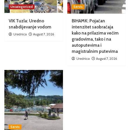
Uncategorized
Servis
VIK Tuzla: Uredno
BIHAMK: Pojačan
snabdijevanje vodom
intenzitet saobraćaja
kako na prilazima većim
Urednica
August 7, 2026
gradovima, tako i na
autoputevima i
magistralnim putevima
Urednica
August 7, 2026
Servis