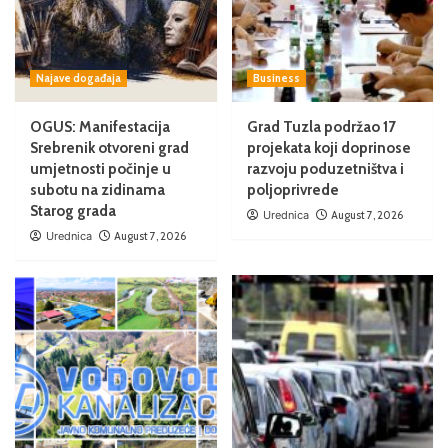
Najave događaja
Business
OGUS: Manifestacija
Grad Tuzla podržao 17
Srebrenik otvoreni grad
projekata koji doprinose
umjetnosti počinje u
razvoju poduzetništva i
subotu na zidinama
poljoprivrede
Starog grada
Urednica
August 7, 2026
Urednica
August 7, 2026