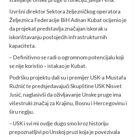
Izvršni direktor Sektora željezničkog operatora
Željeznica Federacije BiH Adnan Kubat ocijenio je
da projekat predstavlja značajan iskorak u
iskorištavanju postojećih infrastrukturnih
kapaciteta.
– Definitivno se radi o ogromnom potencijalu koji
se nije koristio – istakao je Kubat.
Podršku projektu dali su i premijer USK-a Mustafa
Ružnić te predsjedavajući Skupštine USK Nisvet
Jusić, naglasivši da oživljavanje Unske pruge ima
višestruki značaj za Krajinu, Bosnu i Hercegovinu i
širu regiju.
– USK i svi mi ovdje dugo smo kroz historiju
prepoznatljivi po Unskoj pruzi koja je povezivala