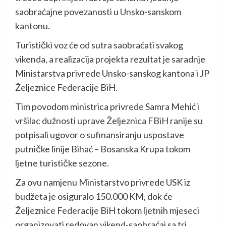
saobraćajne povezanosti u Unsko-sanskom
kantonu.
Turistički voz će od sutra saobraćati svakog
vikenda, a realizacija projekta rezultat je saradnje
Ministarstva privrede Unsko-sanskog kantona i JP
Željeznice Federacije BiH.
Tim povodom ministrica privrede Samra Mehić i
vršilac dužnosti uprave Željeznica FBiH ranije su
potpisali ugovor o sufinansiranju uspostave
putničke linije Bihać – Bosanska Krupa tokom
ljetne turističke sezone.
Za ovu namjenu Ministarstvo privrede USK iz
budžeta je osiguralo 150.000 KM, dok će
Željeznice Federacije BiH tokom ljetnih mjeseci
organizovati redovan vikend-saobraćaj sa tri