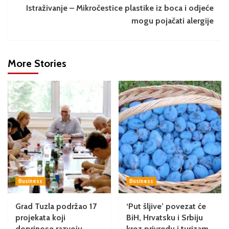
Istraživanje – Mikročestice plastike iz boca i odjeće
mogu pojačati alergije
More Stories
Business
Business
Grad Tuzla podržao 17
‘Put šljive’ povezat će
projekata koji
BiH, Hrvatsku i Srbiju
doprinose razvoju
kroz privredu i turizam