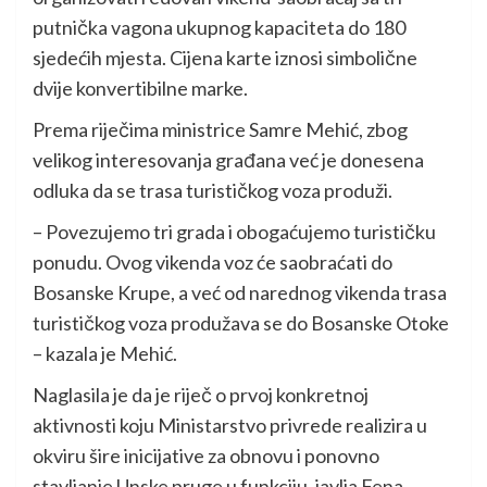
putnička vagona ukupnog kapaciteta do 180
sjedećih mjesta. Cijena karte iznosi simbolične
dvije konvertibilne marke.
Prema riječima ministrice Samre Mehić, zbog
velikog interesovanja građana već je donesena
odluka da se trasa turističkog voza produži.
– Povezujemo tri grada i obogaćujemo turističku
ponudu. Ovog vikenda voz će saobraćati do
Bosanske Krupe, a već od narednog vikenda trasa
turističkog voza produžava se do Bosanske Otoke
– kazala je Mehić.
Naglasila je da je riječ o prvoj konkretnoj
aktivnosti koju Ministarstvo privrede realizira u
okviru šire inicijative za obnovu i ponovno
stavljanje Unske pruge u funkciju, javlja Fena.