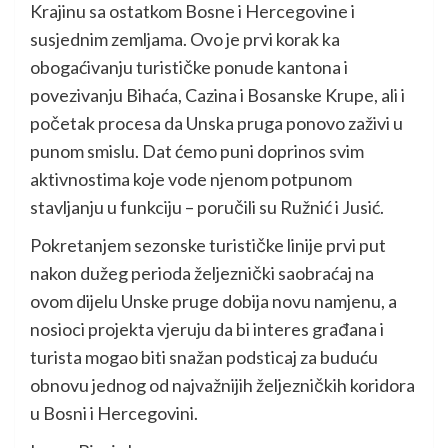
Krajinu sa ostatkom Bosne i Hercegovine i
susjednim zemljama. Ovo je prvi korak ka
obogaćivanju turističke ponude kantona i
povezivanju Bihaća, Cazina i Bosanske Krupe, ali i
početak procesa da Unska pruga ponovo zaživi u
punom smislu. Dat ćemo puni doprinos svim
aktivnostima koje vode njenom potpunom
stavljanju u funkciju – poručili su Ružnić i Jusić.
Pokretanjem sezonske turističke linije prvi put
nakon dužeg perioda željeznički saobraćaj na
ovom dijelu Unske pruge dobija novu namjenu, a
nosioci projekta vjeruju da bi interes građana i
turista mogao biti snažan podsticaj za buduću
obnovu jednog od najvažnijih željezničkih koridora
u Bosni i Hercegovini.