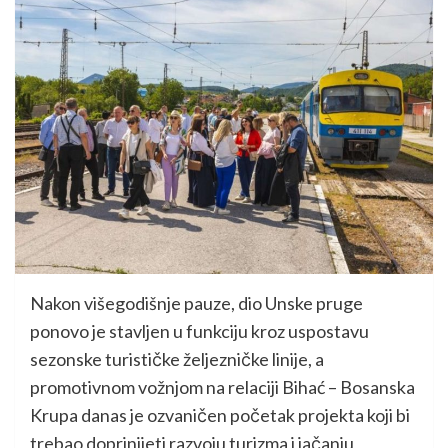
Nakon višegodišnje pauze, dio Unske pruge
ponovo je stavljen u funkciju kroz uspostavu
sezonske turističke željezničke linije, a
promotivnom vožnjom na relaciji Bihać – Bosanska
Krupa danas je ozvaničen početak projekta koji bi
trebao doprinijeti razvoju turizma i jačanju