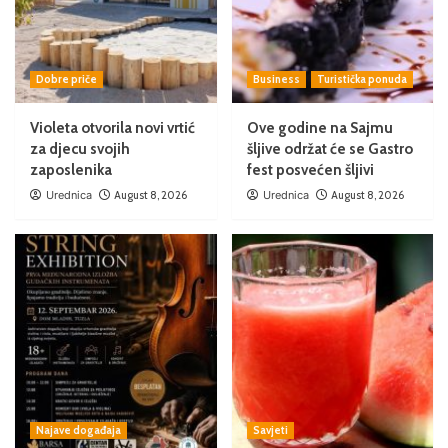
Dobre priče
Business
Turistička ponuda
Violeta otvorila novi vrtić
Ove godine na Sajmu
za djecu svojih
šljive održat će se Gastro
zaposlenika
fest posvećen šljivi
Urednica
August 8, 2026
Urednica
August 8, 2026
Najave događaja
Savjeti