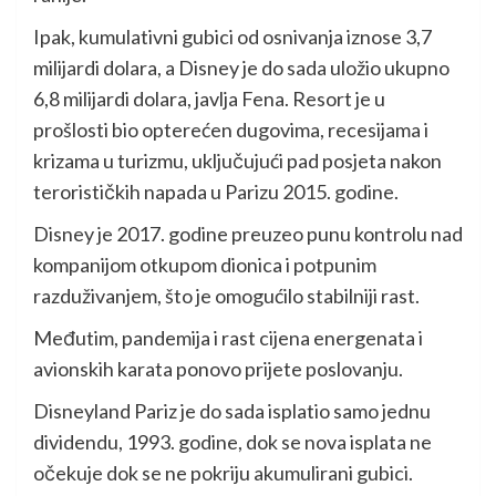
Ipak, kumulativni gubici od osnivanja iznose 3,7
milijardi dolara, a Disney je do sada uložio ukupno
6,8 milijardi dolara, javlja Fena. Resort je u
prošlosti bio opterećen dugovima, recesijama i
krizama u turizmu, uključujući pad posjeta nakon
terorističkih napada u Parizu 2015. godine.
Disney je 2017. godine preuzeo punu kontrolu nad
kompanijom otkupom dionica i potpunim
razduživanjem, što je omogućilo stabilniji rast.
Međutim, pandemija i rast cijena energenata i
avionskih karata ponovo prijete poslovanju.
Disneyland Pariz je do sada isplatio samo jednu
dividendu, 1993. godine, dok se nova isplata ne
očekuje dok se ne pokriju akumulirani gubici.