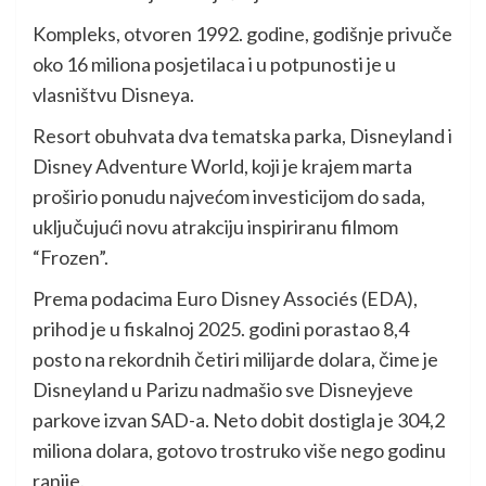
Kompleks, otvoren 1992. godine, godišnje privuče
oko 16 miliona posjetilaca i u potpunosti je u
vlasništvu Disneya.
Resort obuhvata dva tematska parka, Disneyland i
Disney Adventure World, koji je krajem marta
proširio ponudu najvećom investicijom do sada,
uključujući novu atrakciju inspiriranu filmom
“Frozen”.
Prema podacima Euro Disney Associés (EDA),
prihod je u fiskalnoj 2025. godini porastao 8,4
posto na rekordnih četiri milijarde dolara, čime je
Disneyland u Parizu nadmašio sve Disneyjeve
parkove izvan SAD-a. Neto dobit dostigla je 304,2
miliona dolara, gotovo trostruko više nego godinu
ranije.