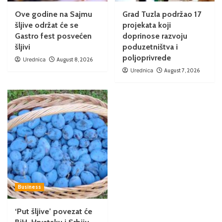
Ove godine na Sajmu
Grad Tuzla podržao 17
šljive održat će se
projekata koji
Gastro fest posvećen
doprinose razvoju
šljivi
poduzetništva i
poljoprivrede
Urednica
August 8, 2026
Urednica
August 7, 2026
Business
‘Put šljive’ povezat će