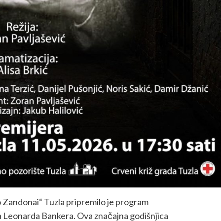
o Zandonai“ Tuzla pripremilo je program
ra Leonarda Bankera. Ova značajna godišnjica