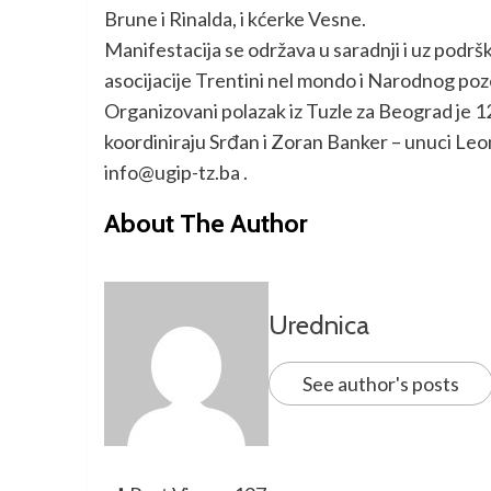
Brune i Rinalda, i kćerke Vesne.
Manifestacija se održava u saradnji i uz podrš
asocijacije Trentini nel mondo i Narodnog pozo
Organizovani polazak iz Tuzle za Beograd je 1
koordiniraju Srđan i Zoran Banker – unuci Le
info@ugip-tz.ba .
About The Author
Urednica
See author's posts