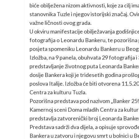
biće obilježena nizom aktivnosti, koje za cilj im
stanovnika Tuzle i njegov istorijski značaj. Ovi
važne ličnosti ovog grada.
U okviru manifestacije obilježavanja godišnjice,
fotografija o Leonardu Bankeru, te pozorišna 
posjeta spomeniku Leonardu Bankeru u Beog
Izložba, na 9 panela, obuhvata 29 fotografija i
predstavljanje životnog puta Leonarda Bankera
dosije Bankera koji je tridesetih godina prošlo
poslova Italije. Izložba će biti otvorena 11.5.
Centra za kulturu Tuzla.
Pozorišna predstava pod nazivom „Banker 2594
Kamernoj sceni Doma mladih Centra za kulturu
predstavlja zatvorenički broj Leonarda Banker
Predstava sadrži dva dijela, a opisuje sprovođ
Bankera u zatvoru i njegovu smrt u bolnici u 