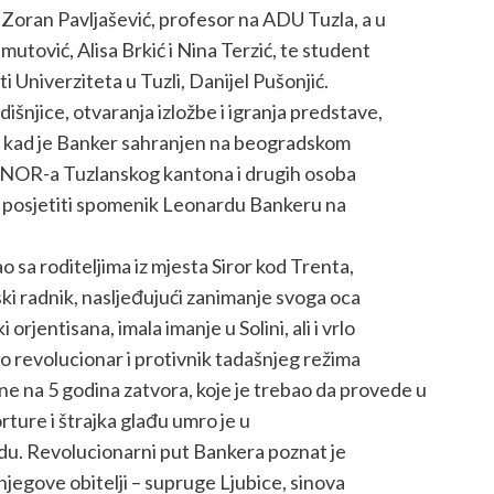
 Zoran Pavljašević, profesor na ADU Tuzla, a u
tović, Alisa Brkić i Nina Terzić, te student
Univerziteta u Tuzli, Danijel Pušonjić.
išnjice, otvaranja izložbe i igranja predstave,
an kad je Banker sahranjen na beogradskom
ABNOR-a Tuzlanskog kantona i drugih osoba
e posjetiti spomenik Leonardu Bankeru na
sa roditeljima iz mjesta Siror kod Trenta,
nski radnik, nasljeđujući zanimanje svoga oca
rjentisana, imala imanje u Solini, ali i vrlo
o revolucionar i protivnik tadašnjeg režima
e na 5 godina zatvora, koje je trebao da provede u
rture i štrajka glađu umro je u
du. Revolucionarni put Bankera poznat je
 njegove obitelji – supruge Ljubice, sinova