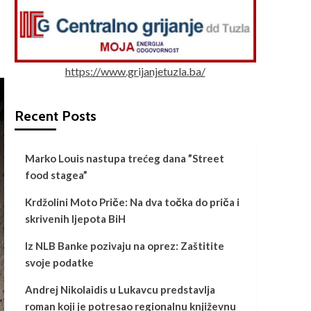
https://www.grijanjetuzla.ba/
Recent Posts
Marko Louis nastupa trećeg dana ”Street
food stagea”
Krdžolini Moto Priče: Na dva točka do priča i
skrivenih ljepota BiH
Iz NLB Banke pozivaju na oprez: Zaštitite
svoje podatke
Andrej Nikolaidis u Lukavcu predstavlja
roman koji je potresao regionalnu književnu