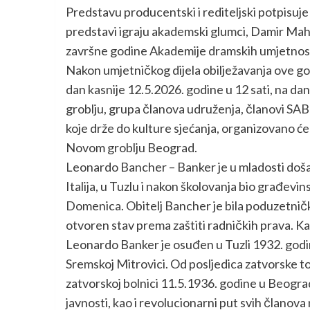
Predstavu producentski i rediteljski potpisuje
predstavi igraju akademski glumci, Damir Mahmu
završne godine Akademije dramskih umjetnosti 
Nakon umjetničkog dijela obilježavanja ove god
dan kasnije 12.5.2026. godine u 12 sati, na d
groblju, grupa članova udruženja, članovi S
koje drže do kulture sjećanja, organizovano ć
Novom groblju Beograd.
Leonardo Bancher – Banker je u mladosti došao 
Italija, u Tuzlu i nakon školovanja bio građevi
Domenica. Obitelj Bancher je bila poduzetnički o
otvoren stav prema zaštiti radničkih prava. Ka
Leonardo Banker je osuđen u Tuzli 1932. godin
Sremskoj Mitrovici. Od posljedica zatvorske to
zatvorskoj bolnici 11.5.1936. godine u Beogra
javnosti, kao i revolucionarni put svih članova