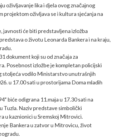
aju oživljavanje lika i djela ovog značajnog
m projektom oživljava se i kultura sjećanja na
 javnosti će biti predstavljena izložba
predstava o životu Leonarda Bankera i na kraju,
radu.
 31 dokument koji su od značaja za
. Posebnost izložbe je kompletan policijski
g stoljeća vodilo Ministarstvo unutrašnjih
2026. u 17.00 sati u prostorijama Doma mladih
“ biće odigrana 11.maja u 17.30 sati na
 Tuzla. Naziv predstave simbolički
a u kaznionici u Sremskoj Mitrovici.
enje Bankera u zatvor u Mitrovicu, život
Beogradu.