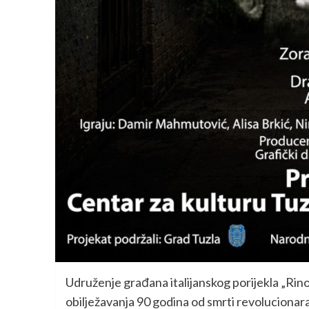
Udruženje građana italijanskog porijekla „Rin
obilježavanja 90 godina od smrti revoluciona