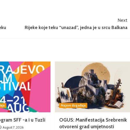
Next
eku
Rijeke koje teku “unazad”, jedna je u srcu Balkana
aja
Najave događaja
gram SFF -a i u Tuzli
OGUS: Manifestacija Srebrenik
otvoreni grad umjetnosti
August 7, 2026