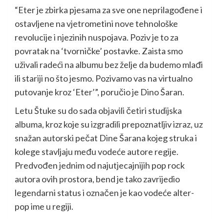
“Eter je zbirka pjesama za sve one neprilagođene i
ostavljene na vjetrometini nove tehnološke
revolucije i njezinih nuspojava. Poziv je to za
povratak na ‘tvorničke’ postavke. Zaista smo
uživali radeći na albumu bez želje da budemo mlađi
ili stariji no što jesmo. Pozivamo vas na virtualno
putovanje kroz ‘Eter’”, poručio je Dino Šaran.
Letu Štuke su do sada objavili četiri studijska
albuma, kroz koje su izgradili prepoznatljiv izraz, uz
snažan autorski pečat Dine Šarana kojeg struka i
kolege stavljaju među vodeće autore regije.
Predvođen jednim od najutjecajnijih pop rock
autora ovih prostora, bend je tako zavrijedio
legendarni status i označen je kao vodeće alter-
pop ime u regiji.