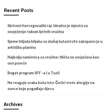
Recent Posts
Skriveni hercegovački raj: Idealno je mjesto za
osvježenje tokom ljetnih vrućina
Sjeme hiljada biljaka za slučaj katastrofe zakopano je u
arktičku planinu
Najbolja namirnica za vrućine: Ništa ne osvježava kao
ovo povrće
Bogat program SFF -a i u Tuzli
Ne reaguje svaka koža isto: Četiri vrste alergije na
sunce koje pogađaju djecu
Archives