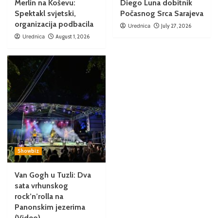
Merlin na Koševu:
Diego Luna dobitnik
Spektakl svjetski,
Počasnog Srca Sarajeva
organizacija podbacila
Urednica
July 27, 2026
Urednica
August 1, 2026
Showbiz
Van Gogh u Tuzli: Dva
sata vrhunskog
rock’n’rolla na
Panonskim jezerima
(Video)