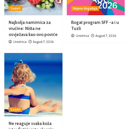
Savjeti
Najave događaja
Najbolja namirnica za
Bogat program SFF -a i u
vrućine: Ništa ne
Tuzli
osvježava kao ovo povrće
Urednica
August 7, 2026
Urednica
August 7, 2026
Savjeti
Ne reaguje svaka koža