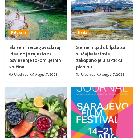
Putovanja
Nauka
Skriveni hercegovački raj:
Sjeme hiljada biljaka za
Idealno je mjesto za
slučaj katastrofe
osvježenje tokom ljetnih
zakopano je u arktičku
vrućina
planinu
Urednica
August 7, 2026
Urednica
August 7, 2026