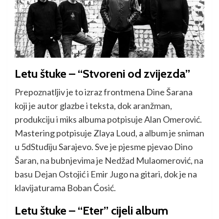
Letu štuke – “Stvoreni od zvijezda”
Prepoznatljiv je to izraz frontmena Dine Šarana
koji je autor glazbe i teksta, dok aranžman,
produkciju i miks albuma potpisuje Alan Omerović.
Mastering potpisuje Zlaya Loud, a album je sniman
u 5dStudiju Sarajevo. Sve je pjesme pjevao Dino
Šaran, na bubnjevima je Nedžad Mulaomerović, na
basu Dejan Ostojić i Emir Jugo na gitari, dok je na
klavijaturama Boban Ćosić.
Letu štuke – “Eter” cijeli album