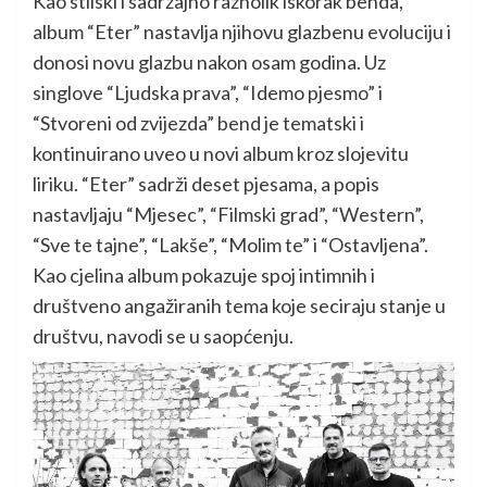
Kao stilski i sadržajno raznolik iskorak benda,
album “Eter” nastavlja njihovu glazbenu evoluciju i
donosi novu glazbu nakon osam godina. Uz
singlove “Ljudska prava”, “Idemo pjesmo” i
“Stvoreni od zvijezda” bend je tematski i
kontinuirano uveo u novi album kroz slojevitu
liriku. “Eter” sadrži deset pjesama, a popis
nastavljaju “Mjesec”, “Filmski grad”, “Western”,
“Sve te tajne”, “Lakše”, “Molim te” i “Ostavljena”.
Kao cjelina album pokazuje spoj intimnih i
društveno angažiranih tema koje seciraju stanje u
društvu, navodi se u saopćenju.