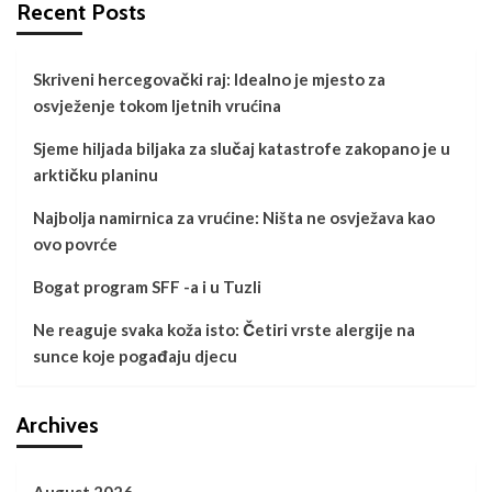
Recent Posts
Skriveni hercegovački raj: Idealno je mjesto za
osvježenje tokom ljetnih vrućina
Sjeme hiljada biljaka za slučaj katastrofe zakopano je u
arktičku planinu
Najbolja namirnica za vrućine: Ništa ne osvježava kao
ovo povrće
Bogat program SFF -a i u Tuzli
Ne reaguje svaka koža isto: Četiri vrste alergije na
sunce koje pogađaju djecu
Archives