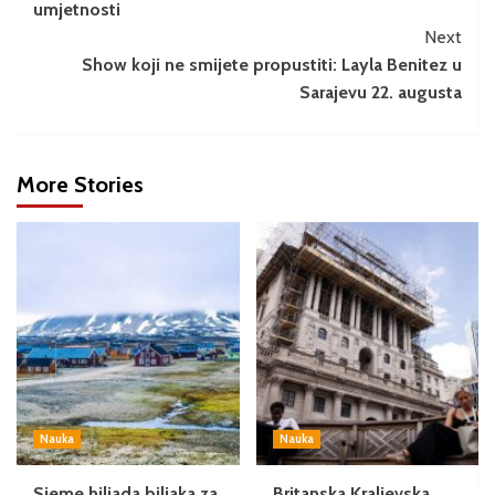
umjetnosti
Next
Show koji ne smijete propustiti: Layla Benitez u
Sarajevu 22. augusta
More Stories
Nauka
Nauka
Sjeme hiljada biljaka za
Britanska Kraljevska