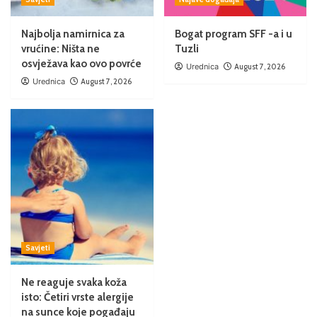
Najbolja namirnica za
Bogat program SFF -a i u
vrućine: Ništa ne
Tuzli
osvježava kao ovo povrće
Urednica
August 7, 2026
Urednica
August 7, 2026
Savjeti
Ne reaguje svaka koža
isto: Četiri vrste alergije
na sunce koje pogađaju