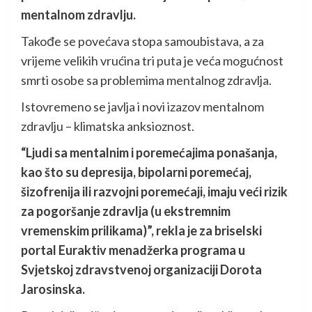
mentalnom zdravlju.
Takođe se povećava stopa samoubistava, a za
vrijeme velikih vrućina tri puta je veća mogućnost
smrti osobe sa problemima mentalnog zdravlja.
Istovremeno se javlja i novi izazov mentalnom
zdravlju – klimatska anksioznost.
“Ljudi sa mentalnim i poremećajima ponašanja,
kao što su depresija, bipolarni poremećaj,
šizofrenija ili razvojni poremećaji, imaju veći rizik
za pogoršanje zdravlja (u ekstremnim
vremenskim prilikama)”, rekla je za briselski
portal Euraktiv menadžerka programa u
Svjetskoj zdravstvenoj organizaciji Dorota
Jarosinska.