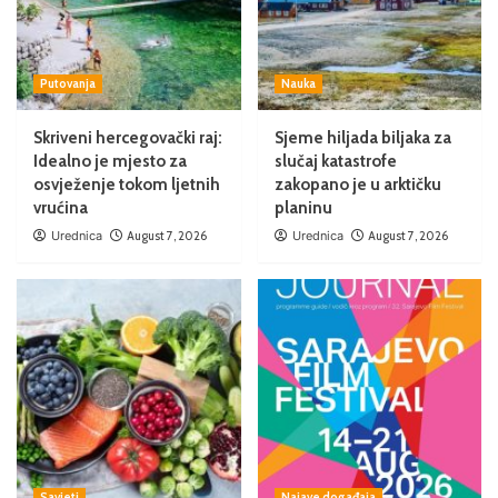
Putovanja
Nauka
Skriveni hercegovački raj:
Sjeme hiljada biljaka za
Idealno je mjesto za
slučaj katastrofe
osvježenje tokom ljetnih
zakopano je u arktičku
vrućina
planinu
Urednica
August 7, 2026
Urednica
August 7, 2026
Savjeti
Najave događaja