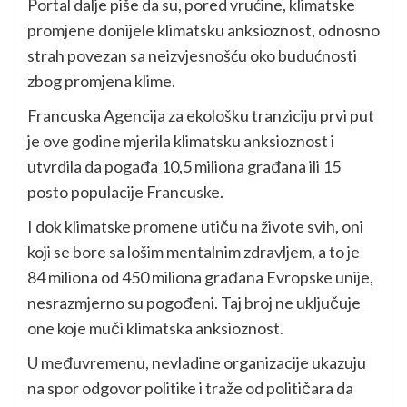
Portal dalje piše da su, pored vrućine, klimatske
promjene donijele klimatsku anksioznost, odnosno
strah povezan sa neizvjesnošću oko budućnosti
zbog promjena klime.
Francuska Agencija za ekološku tranziciju prvi put
je ove godine mjerila klimatsku anksioznost i
utvrdila da pogađa 10,5 miliona građana ili 15
posto populacije Francuske.
I dok klimatske promene utiču na živote svih, oni
koji se bore sa lošim mentalnim zdravljem, a to je
84 miliona od 450 miliona građana Evropske unije,
nesrazmjerno su pogođeni. Taj broj ne uključuje
one koje muči klimatska anksioznost.
U međuvremenu, nevladine organizacije ukazuju
na spor odgovor politike i traže od političara da