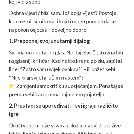
koji vidiš sebe.
Dobra vijest? Nisi sam. Još bolja vijest? Postoje
konkretni, sitni koraci koji ti mogu pomoći da se
napokon osjećaš – dovoljno dobro.
1. Prepoznaj svoj unutarnji dijalog
Svi imamo unutarnji glas. No, taj glas često zna biti
najglasniji kritičar. Kad nešto krene po zlu, zapitaš
li se: “Zašto sam uvijek ovakav?” – ili kažeš sebi:
“Nije kraj svijeta, učim i rastem”?
Zamijeni samokritiku suosjećanjem. Ponašaj se
prema sebi kao prema najboljem prijatelju.
2. Prestani se upoređivati – svi igraju različite
igre
Društvene mreže stvaraju iluziju da svi drugi žive
lakše, ljepše i sigurnije živote. Ali istina je – svi