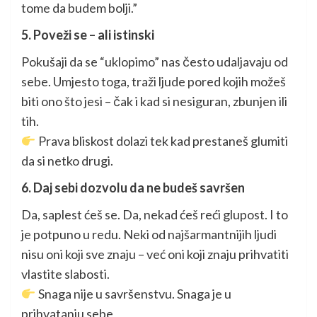
tome da budem bolji.”
5. Poveži se – ali istinski
Pokušaji da se “uklopimo” nas često udaljavaju od
sebe. Umjesto toga, traži ljude pored kojih možeš
biti ono što jesi – čak i kad si nesiguran, zbunjen ili
tih.
Prava bliskost dolazi tek kad prestaneš glumiti
da si netko drugi.
6. Daj sebi dozvolu da ne budeš savršen
Da, saplest ćeš se. Da, nekad ćeš reći glupost. I to
je potpuno u redu. Neki od najšarmantnijih ljudi
nisu oni koji sve znaju – već oni koji znaju prihvatiti
vlastite slabosti.
Snaga nije u savršenstvu. Snaga je u
prihvatanju sebe