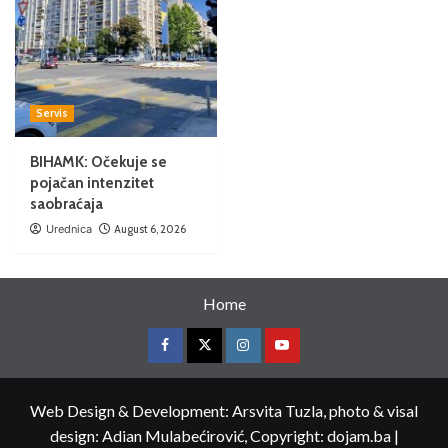
Servis
BIHAMK: Očekuje se
pojačan intenzitet
saobraćaja
Urednica
August 6, 2026
Home
Web Design & Development: Arsvita Tuzla, photo & visal
design: Adian Mulabećirović, Copyright: dojam.ba
|