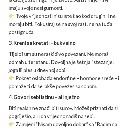
imaju svoje nesigurnosti.
Tvoje vrijednosti nisu iste kao kod drugih. I ne
moraju biti. Fokusiraj se na svoj rast, ne na tuđa
postignuća.
3. Kreni se kretati – bukvalno
Tijelo i um su neraskidivo povezani. Ne moraš
odmah u teretanu. Dovoljna je šetnja, istezanje,
joga ili ples u dnevnoj sobi.
Pokret oslobađa endorfine – hormone sreće – i
pomaže ti da se lakše povežeš sa sobom.
4. Govori sebi istinu – ali nježno
Biti realan ne znači biti surov. Možeš priznati da si
pogriješio, ali i da vrijedno radiš na sebi.
Zamijeni “Nisam dovoljno dobar” sa “Radim na