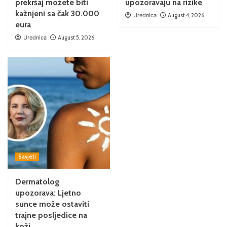
prekršaj možete biti
upozoravaju na rizike
kažnjeni sa čak 30.000
Urednica
August 4, 2026
eura
Urednica
August 5, 2026
Savjeti
Dermatolog
upozorava: Ljetno
sunce može ostaviti
trajne posljedice na
koži