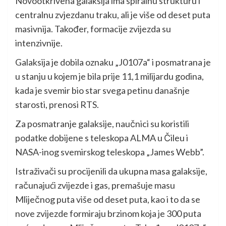
Novootkrivena galaksija ima spiralnu strukturu i
centralnu zvjezdanu traku, ali je više od deset puta
masivnija. Također, formacije zvijezda su
intenzivnije.
Galaksija je dobila oznaku „J0107a“ i posmatrana je
u stanju u kojem je bila prije 11,1 milijardu godina,
kada je svemir bio star svega petinu današnje
starosti, prenosi RTS.
Za posmatranje galaksije, naučnici su koristili
podatke dobijene s teleskopa ALMA u Čileu i
NASA-inog svemirskog teleskopa „James Webb”.
Istraživači su procijenili da ukupna masa galaksije,
računajući zvijezde i gas, premašuje masu
Mliječnog puta više od deset puta, kao i to da se
nove zvijezde formiraju brzinom koja je 300 puta