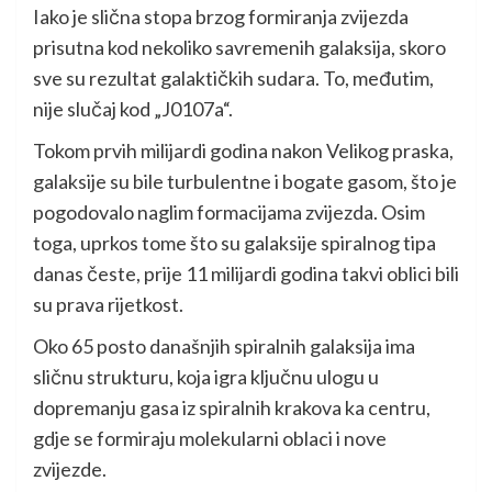
Iako je slična stopa brzog formiranja zvijezda
prisutna kod nekoliko savremenih galaksija, skoro
sve su rezultat galaktičkih sudara. To, međutim,
nije slučaj kod „J0107a“.
Tokom prvih milijardi godina nakon Velikog praska,
galaksije su bile turbulentne i bogate gasom, što je
pogodovalo naglim formacijama zvijezda. Osim
toga, uprkos tome što su galaksije spiralnog tipa
danas česte, prije 11 milijardi godina takvi oblici bili
su prava rijetkost.
Oko 65 posto današnjih spiralnih galaksija ima
sličnu strukturu, koja igra ključnu ulogu u
dopremanju gasa iz spiralnih krakova ka centru,
gdje se formiraju molekularni oblaci i nove
zvijezde.