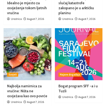
Idealno je mjesto za
slučaj katastrofe
osvježenje tokom ljetnih
zakopano je u arktičku
vrućina
planinu
Urednica
August 7, 2026
Urednica
August 7, 2026
Savjeti
Najave događaja
Najbolja namirnica za
Bogat program SFF -a i u
vrućine: Ništa ne
Tuzli
osvježava kao ovo povrće
Urednica
August 7, 2026
Urednica
August 7, 2026