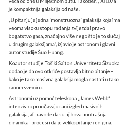
veća od one u Mliječnom putu. Također, „J0107a“
je kompaktnija galaksija od naše.
„U pitanju je jedna ‘monstruozna’ galaksija koja ima
veoma visoku stopu rađanja zvijezda i pravo
bogatstvo gasa, značajno više nego što je to slučaj
u drugim galaksijama“, izjavio je astronom i glavni
autor studije Šuo Huang.
Koautor studije Tošiki Saito s Univerziteta Šizuoka
dodao je da ovo otkriće postavlja bitno pitanje –
kako je tako masivna galaksija mogla nastati u tako
ranom svemiru.
Astronomi uz pomoć teleskopa „James Webb“
intenzivno proučavaju rani izgled masivnih
galaksija, ali navode da su njihova unutrašnja
dinamika i procesi i dalje veliko pitanje i enigma.