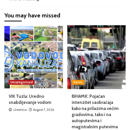
You may have missed
Uncategorized
Servis
VIK Tuzla: Uredno
BIHAMK: Pojačan
snabdijevanje vodom
intenzitet saobraćaja
kako na prilazima većim
Urednica
August 7, 2026
gradovima, tako i na
autoputevima i
magistralnim putevima