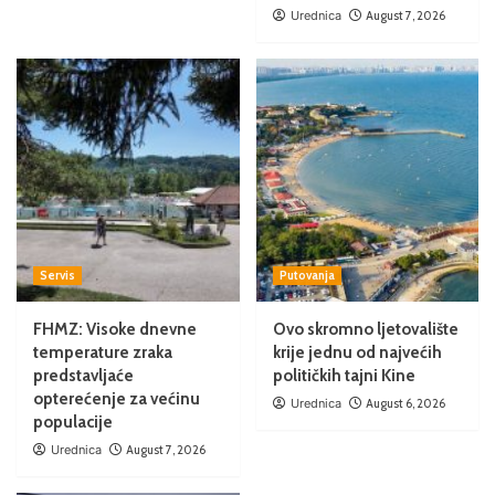
Urednica
August 7, 2026
Servis
Putovanja
FHMZ: Visoke dnevne
Ovo skromno ljetovalište
temperature zraka
krije jednu od najvećih
predstavljaće
političkih tajni Kine
opterećenje za većinu
Urednica
August 6, 2026
populacije
Urednica
August 7, 2026