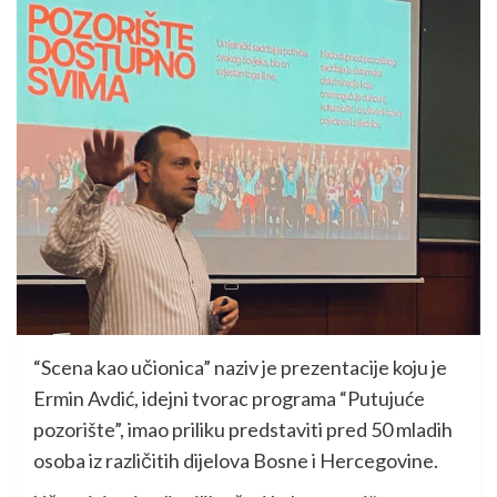
“Scena kao učionica” naziv je prezentacije koju je
Ermin Avdić, idejni tvorac programa “Putujuće
pozorište”, imao priliku predstaviti pred 50 mladih
osoba iz različitih dijelova Bosne i Hercegovine.