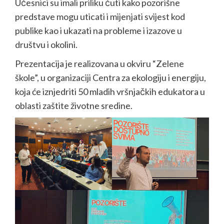
Učesnici su imali priliku čuti kako pozorišne
predstave mogu uticati i mijenjati svijest kod
publike kao i ukazati na probleme i izazove u
društvu i okolini.
Prezentacija je realizovana u okviru “Zelene
škole”, u organizaciji Centra za ekologiju i energiju,
koja će iznjedriti 50 mladih vršnjačkih edukatora u
oblasti zaštite životne sredine.