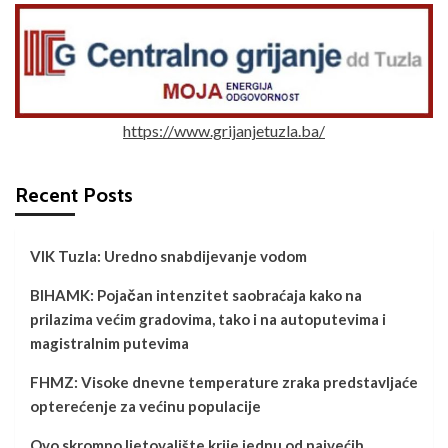
https://www.grijanjetuzla.ba/
Recent Posts
VIK Tuzla: Uredno snabdijevanje vodom
BIHAMK: Pojačan intenzitet saobraćaja kako na
prilazima većim gradovima, tako i na autoputevima i
magistralnim putevima
FHMZ: Visoke dnevne temperature zraka predstavljaće
opterećenje za većinu populacije
Ovo skromno ljetovalište krije jednu od najvećih