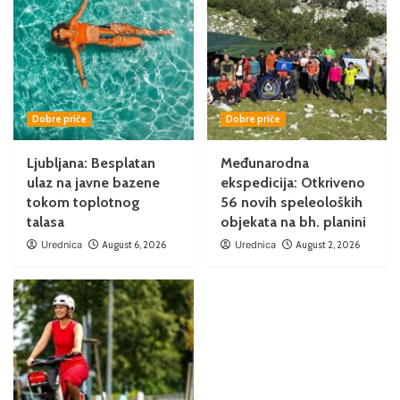
Dobre priče
Dobre priče
Ljubljana: Besplatan
Međunarodna
ulaz na javne bazene
ekspedicija: Otkriveno
tokom toplotnog
56 novih speleoloških
talasa
objekata na bh. planini
Urednica
August 6, 2026
Urednica
August 2, 2026