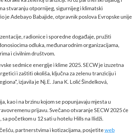
a stvaranju otpornijeg, sigurnijeg i klimatski
io je Adebayo Babajide, otpravnik poslova Evropske unije
zentacije, radionice i sporedne događaje, pružiti
 donosiocima odluka, međunarodnim organizacijama,
ima i civilnim društvom.
jevske sedmice energije i klime 2025. SECW je izuzetna
tici i zaštiti okoliša, ključna za zelenu tranziciju i
ona“, izjavila je Nj.E. Jana K. Lolić Šindelková,
ja, kao i na brzinu kojom se popunjavaju mjesta u
 pravovremenu prijavu. Svečano otvaranje SECW 2025 će
sa početkom u 12 sati u hotelu Hills na Ilidži.
ešću, partnerstvima i kotizacijama, posjetite
web