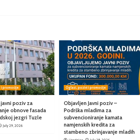
i i promocije
Oglasi, pozivi i promocije
 javni poziv za
Objavljen Javni poziv –
ranje obnove fasada
Podrška mladima za
adskoj jezgri Tuzle
subvencioniranje kamata
namjenskih kredita za
July 29, 2026
stambeno zbrinjavanje mladih