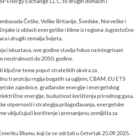
 Energy Exchange LL C, te drugih domaćih i
mbasada Češke, Velike Britanije, Švedske, Norveške i
ake iz oblasti energetike i klime iz regiona Jugoistočne
a i drugih zemalja Svijeta.
 i iskustava, ove godine stavlja fokus na integrisani
ke neutralnosti do 2050. godine.
i ključne teme poput strateških okvira za
dnu tranziciju regija bogatih sa ugljem, CBAM, EU ETS
getske zajednice, građanske energije i energetskog
lektrične energije, budućnost korištenja prirodnog gasa,
tske otpornosti i strategija prilagođavanja, energetske
me uključujući korištenje i prenamjenu zemljišta za
meriku Blumu, koji će se održati u četvrtak 25.09.2025.