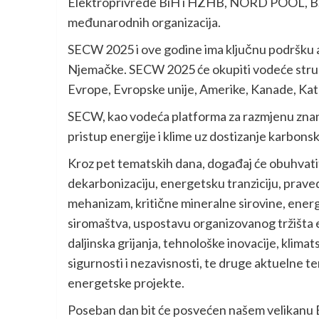
Elektroprivrede BiH i HZHB, NORD POOL, BSP
međunarodnih organizacija.
SECW 2025 i ove godine ima ključnu podršku a
Njemačke. SECW 2025 će okupiti vodeće stručnj
Evrope, Evropske unije, Amerike, Kanade, Katar
SECW, kao vodeća platforma za razmjenu znanja
pristup energije i klime uz dostizanje karbons
Kroz pet tematskih dana, događaj će obuhvatit
dekarbonizaciju, energetsku tranziciju, prave
mehanizam, kritične mineralne sirovine, ener
siromaštva, uspostavu organizovanog tržišta e
daljinska grijanja, tehnološke inovacije, klima
sigurnosti i nezavisnosti, te druge aktuelne te
energetske projekte.
Poseban dan bit će posvećen našem velikanu E