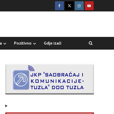
a
Pozitivno
Gdje izaći