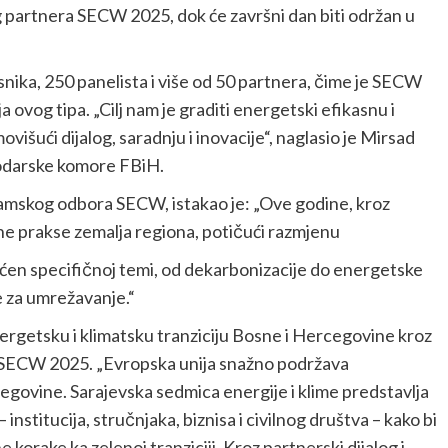
 partnera SECW 2025, dok će završni dan biti održan u
ika, 250 panelista i više od 50 partnera, čime je SECW
ovog tipa. „Cilj nam je graditi energetski efikasnu i
šući dijalog, saradnju i inovacije“, naglasio je Mirsad
odarske komore FBiH.
amskog odbora SECW, istakao je: „Ove godine, kroz
e prakse zemalja regiona, potičući razmjenu
svećen specifičnoj temi, od dekarbonizacije do energetske
ke za umrežavanje.“
ergetsku i klimatsku tranziciju Bosne i Hercegovine kroz
u SECW 2025. „Evropska unija snažno podržava
egovine. Sarajevska sedmica energije i klime predstavlja
institucija, stručnjaka, biznisa i civilnog društva – kako bi
e korake ka zelenoj tranziciji. Kroz partnerski dijalog i