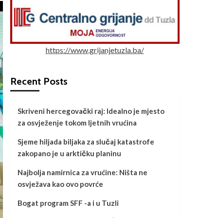
https://www.grijanjetuzla.ba/
Recent Posts
Skriveni hercegovački raj: Idealno je mjesto
za osvježenje tokom ljetnih vrućina
Sjeme hiljada biljaka za slučaj katastrofe
zakopano je u arktičku planinu
Najbolja namirnica za vrućine: Ništa ne
osvježava kao ovo povrće
Bogat program SFF -a i u Tuzli