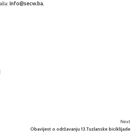
ila:
info@secw.ba
.
Next
Obavijest o održavanju 13.Tuzlanske biciklijade