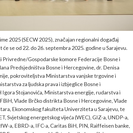
klime 2025 (SECW 2025), značajan regionalni događaj
at će se od 22. do 26. septembra 2025. godine u Sarajevu.
iji Privredne/Gospodarske komore Federacije Bosne i
ana Predsjedništva Bosne i Hercegovine, dr. Denisa
je, pokroviteljstva Ministarstva vanjske trgovine i
arstva za ljudska prava i izbjeglice Bosne i
gora Stojanovića, Ministarstva energije, rudarstva i
a FBiH, Vlade Brčko distrikta Bosne i Hercegovine, Vlade
ara, Ekonomskog fakulteta Univerziteta u Sarajevu, te
T, Svjetskog energetskog vijeća (WEC), GIZ-a, UNDP-a,
W-a, EBRD-a, IFC-a, Caritas BiH, PIN, Raiffeisen banke,