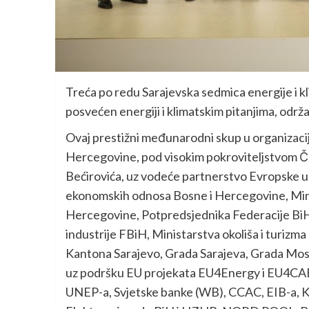
Treća po redu Sarajevska sedmica energije i 
posvećen energiji i klimatskim pitanjima, održ
Ovaj prestižni međunarodni skup u organizac
Hercegovine, pod visokim pokroviteljstvom Čl
Bećirovića, uz vodeće partnerstvo Evropske uni
ekonomskih odnosa Bosne i Hercegovine, Minist
Hercegovine, Potpredsjednika Federacije BiH I
industrije FBiH, Ministarstva okoliša i turizm
Kantona Sarajevo, Grada Sarajeva, Grada Most
uz podršku EU projekata EU4Energy i EU4CAE
UNEP-a, Svjetske banke (WB), CCAC, EIB-a, Kf