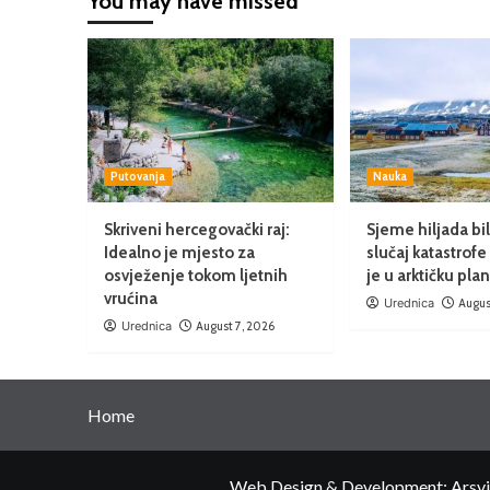
You may have missed
Putovanja
Nauka
Skriveni hercegovački raj:
Sjeme hiljada bil
Idealno je mjesto za
slučaj katastrof
osvježenje tokom ljetnih
je u arktičku pla
vrućina
Urednica
Augus
Urednica
August 7, 2026
Home
Web Design & Development: Arsvita