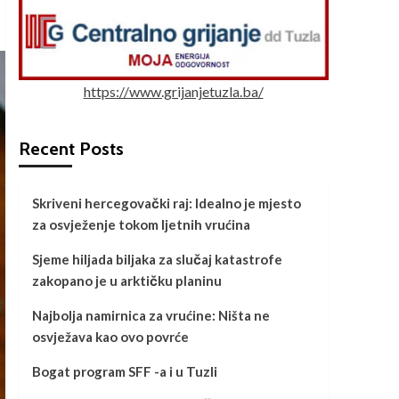
https://www.grijanjetuzla.ba/
Recent Posts
Skriveni hercegovački raj: Idealno je mjesto
za osvježenje tokom ljetnih vrućina
Sjeme hiljada biljaka za slučaj katastrofe
zakopano je u arktičku planinu
Najbolja namirnica za vrućine: Ništa ne
osvježava kao ovo povrće
Bogat program SFF -a i u Tuzli