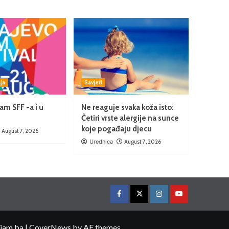
ja
Savjeti
am SFF -a i u
Ne reaguje svaka koža isto:
Četiri vrste alergije na sunce
koje pogađaju djecu
August 7, 2026
Urednica
August 7, 2026
ojam.ba
|
CoverNews
by AF themes.