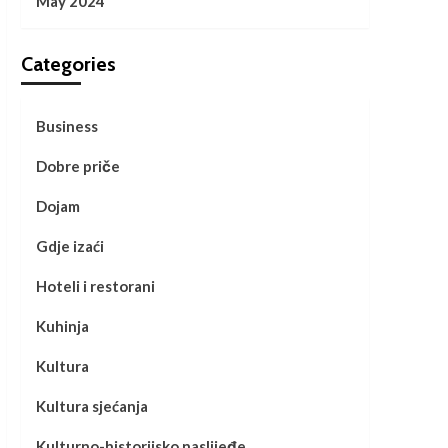
May 2024
Categories
Business
Dobre priče
Dojam
Gdje izaći
Hoteli i restorani
Kuhinja
Kultura
Kultura sjećanja
Kulturno-historijsko naslijeđe