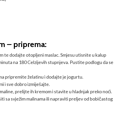
om – priprema:
m te dodajte otopljeni maslac. Smjesu utisnite u kalup
 minuta na 180 Celzijevih stupnjeva. Pustite podlogu da se
a pripremite želatinu i dodajte je jogurtu.
i i sve dobro izmiješajte.
aline, prelijte ih kremom i stavite u hladnjak preko noći.
iti sa svježim malinama ili napraviti preljev od bobičastog