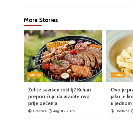
More Stories
Kuhinja
Kuhinja
Želite savršen roštilj? Kuhari
Ovo je pra
preporučuju da uradite ovo
jako je kr
prije pečenja
u jednom
Urednica
August 2, 2026
Urednica