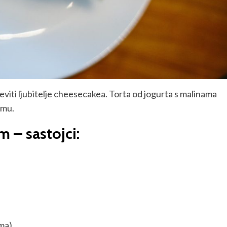
eviti ljubitelje cheesecakea. Torta od jogurta s malinama
emu.
 – sastojci:
ama)