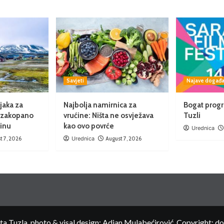
Savjeti
Najave događa
jaka za
Najbolja namirnica za
Bogat progr
e zakopano
vrućine: Ništa ne osvježava
Tuzli
ninu
kao ovo povrće
Urednica
t 7, 2026
Urednica
August 7, 2026
 Tuzla, photo & visal design: Adian Mulabećirović, Copyright: d