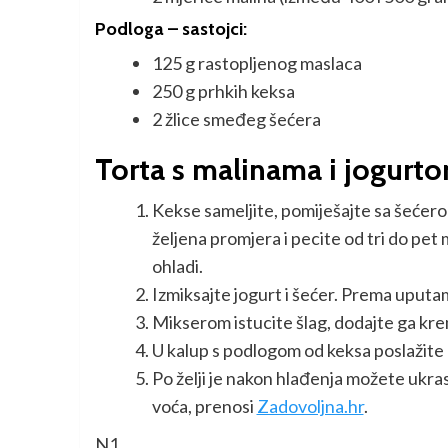
Podloga – sastojci:
125 g rastopljenog maslaca
250 g prhkih keksa
2 žlice smeđeg šećera
Torta s malinama i jogurt
Kekse sameljite, pomiješajte sa šećero
željena promjera i pecite od tri do pet
ohladi.
Izmiksajte jogurt i šećer. Prema uputam
Mikserom istucite šlag, dodajte ga krem
U kalup s podlogom od keksa poslažite m
Po želji je nakon hlađenja možete ukras
voća, prenosi
Zadovoljna.hr
.
N1