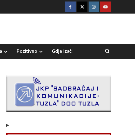
a
Pozitivno
Gdje izaći