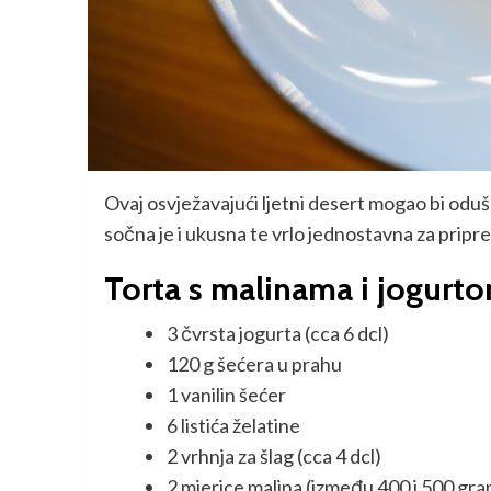
Ovaj osvježavajući ljetni desert mogao bi oduš
sočna je i ukusna te vrlo jednostavna za pripr
Torta s malinama i jogurtom
3 čvrsta jogurta (cca 6 dcl)
120 g šećera u prahu
1 vanilin šećer
6 listića želatine
2 vrhnja za šlag (cca 4 dcl)
2 mjerice malina (između 400 i 500 gr