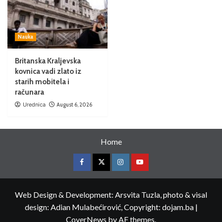
Nauka
Britanska Kraljevska
kovnica vadi zlato iz
starih mobitela i
računara
Urednica
August 6, 2026
Home
Web Design & Development: Arsvita Tuzla, photo & visal
design: Adian Mulabećirović, Copyright: dojam.ba
|
CoverNews
by AF themes.