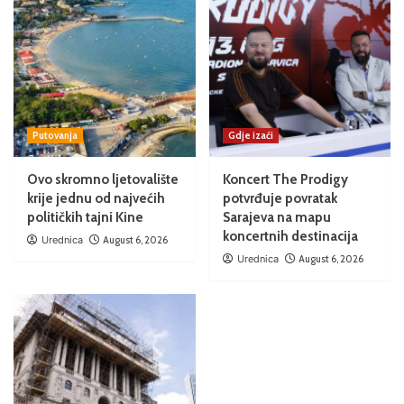
Putovanja
Gdje izaći
Ovo skromno ljetovalište
Koncert The Prodigy
krije jednu od najvećih
potvrđuje povratak
političkih tajni Kine
Sarajeva na mapu
koncertnih destinacija
Urednica
August 6, 2026
Urednica
August 6, 2026