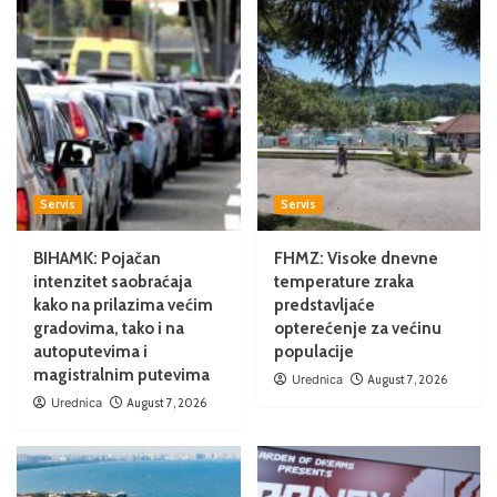
Servis
Servis
BIHAMK: Pojačan
FHMZ: Visoke dnevne
intenzitet saobraćaja
temperature zraka
kako na prilazima većim
predstavljaće
gradovima, tako i na
opterećenje za većinu
autoputevima i
populacije
magistralnim putevima
Urednica
August 7, 2026
Urednica
August 7, 2026