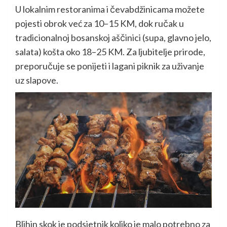
U lokalnim restoranima i čevabdžinicama možete
pojesti obrok već za 10–15 KM, dok ručak u
tradicionalnoj bosanskoj aščinici (supa, glavno jelo,
salata) košta oko 18–25 KM. Za ljubitelje prirode,
preporučuje se ponijeti i lagani piknik za uživanje
uz slapove.
Blihin skok je podsjetnik koliko je malo potrebno za