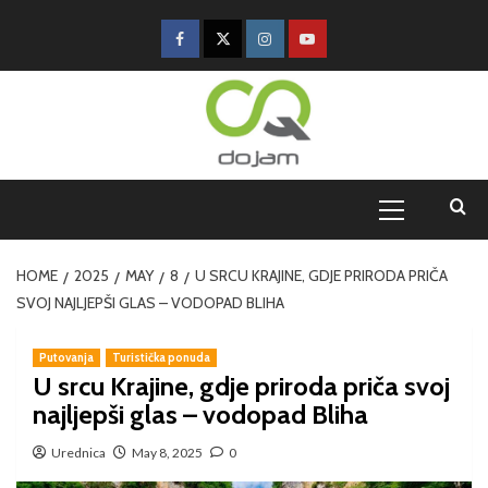
HOME
2025
MAY
8
U SRCU KRAJINE, GDJE PRIRODA PRIČA
SVOJ NAJLJEPŠI GLAS – VODOPAD BLIHA
Putovanja
Turistička ponuda
U srcu Krajine, gdje priroda priča svoj
najljepši glas – vodopad Bliha
Urednica
May 8, 2025
0