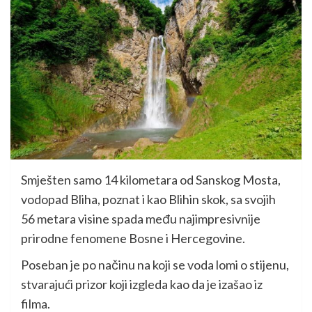
Smješten samo 14 kilometara od Sanskog Mosta,
vodopad Bliha, poznat i kao Blihin skok, sa svojih
56 metara visine spada među najimpresivnije
prirodne fenomene Bosne i Hercegovine.
Poseban je po načinu na koji se voda lomi o stijenu,
stvarajući prizor koji izgleda kao da je izašao iz
filma.