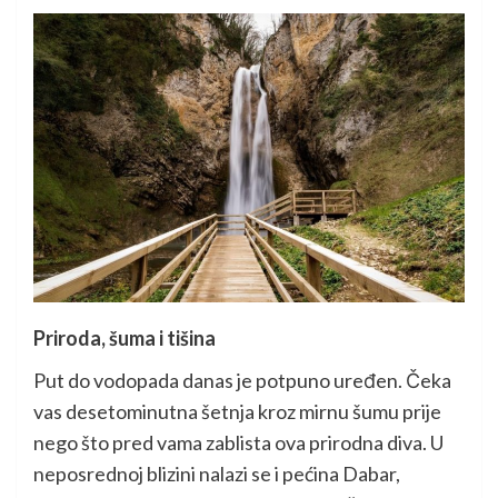
Priroda, šuma i tišina
Put do vodopada danas je potpuno uređen. Čeka
vas desetominutna šetnja kroz mirnu šumu prije
nego što pred vama zablista ova prirodna diva. U
neposrednoj blizini nalazi se i pećina Dabar,