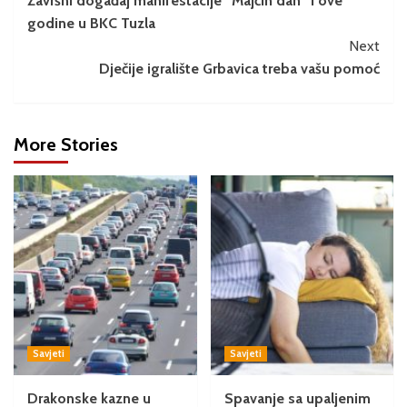
Završni događaj manifestacije “Majčin dan” i ove
godine u BKC Tuzla
Next
Dječije igralište Grbavica treba vašu pomoć
More Stories
Savjeti
Savjeti
Drakonske kazne u
Spavanje sa upaljenim