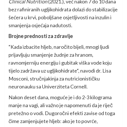
Clinical Nutrition
(2021.), već nakon 7 do 10 dana
bez rafiniranih ugljikohidrata dolazi do stabilizacije
šećera u krvi, poboljšane osjetljivosti na inzulin i
smanjenja osjećaja nadutosti.
Brojne prednosti za zdravlje
“Kada izbacite hljeb, naročito bijeli, mnogi ljudi
prijavljuju smanjenje žudnje za hranom,
ravnomjerniju energiju i gubitak viška vode koju
tijelo zadržava uz ugljikohidrate“, navodi dr. Lisa
Mosconi, stručnjakinja za nutricionističku
neuronauku sa Univerziteta Cornell.
Nakon deset dana, moguće je i do 2-3 kilograma
manje na vagi, ali važno je napomenuti da je riječ
pretežno o vodi. Dugoročni efekti zavise od toga
čime zamjenjujete hljeb: ako je to povrće,