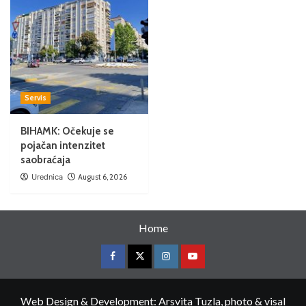
Servis
BIHAMK: Očekuje se
pojačan intenzitet
saobraćaja
Urednica
August 6, 2026
Home
Web Design & Development: Arsvita Tuzla, photo & visal