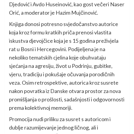
Djedović i Avdo Huseinović, kao gost večeri Naser
Orić, a moderator je Hazim Mujčinović.
Knjiga donosi potresno svjedočanstvo autorice
koja kroz formu kratkih priča prenosi vlastita
iskustva djevojčice koja je s 15 godina preživjela
rat u Bosni i Hercegovini. Podijeljena je na
nekoliko tematskih cjelina koje obuhvataju
sjećanja na agresiju, život u Podrinju, gubitke,
vjeru, tradiciju i pokušaje očuvanja porodičnih
veza. Osim retrospektive, autorica kroz susrete
nakon povratka iz Danske otvara prostor za nova
promišljanja o prošlosti, sadašnjosti i odgovornosti
prema kolektivnoj memoriji.
Promocija nudi priliku za susret s autoricom i
dublje razumijevanje jednog ličnog, ali i