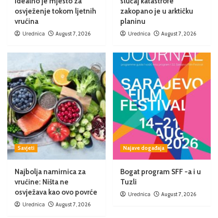
Idealno je mjesto za
slučaj katastrofe
osvježenje tokom ljetnih
zakopano je u arktičku
vrućina
planinu
Urednica
August 7, 2026
Urednica
August 7, 2026
Savjeti
Najave događaja
Najbolja namirnica za
Bogat program SFF -a i u
vrućine: Ništa ne
Tuzli
osvježava kao ovo povrće
Urednica
August 7, 2026
Urednica
August 7, 2026