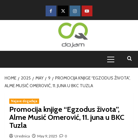
HOME
2025
MAY
9
PROMOCIJA KNJIGE “EGZODUS ŽIVOTA”,
ALME MUSIĆ OMEROVIĆ, 11. JUNA U BKC TUZLA
Najave događaja
Promocija knjige “Egzodus života”,
Alme Musić Omerović, 11. juna u BKC
Tuzla
Urednica
May 9, 2025
0