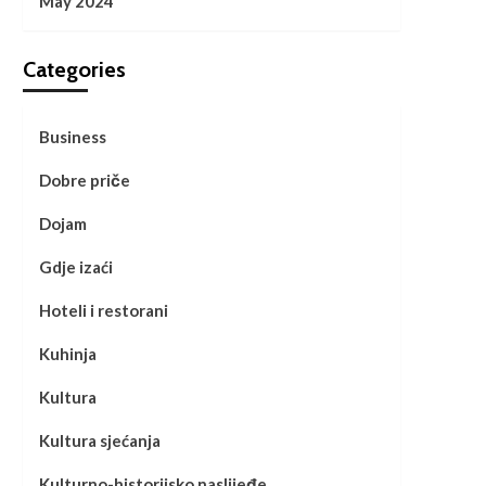
May 2024
Categories
Business
Dobre priče
Dojam
Gdje izaći
Hoteli i restorani
Kuhinja
Kultura
Kultura sjećanja
Kulturno-historijsko naslijeđe