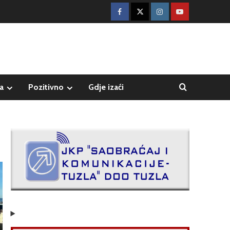
a
Pozitivno
Gdje izaći