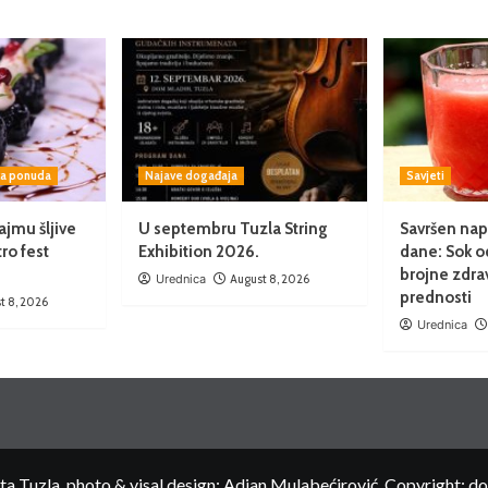
ka ponuda
Najave događaja
Savjeti
jmu šljive
U septembru Tuzla String
Savršen napi
ro fest
Exhibition 2026.
dane: Sok o
brojne zdra
Urednica
August 8, 2026
prednosti
t 8, 2026
Urednica
 Tuzla, photo & visal design: Adian Mulabećirović, Copyright: d