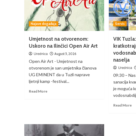
Najave događaja
Servis
Umjetnost na otvorenom:
VIK Tuzl
Uskoro na Ilinčici Open Air Art
kratkotra
vodosnabd
Urednica
August 5, 2026
naselja
Open Air Art - Umjetnost na
otvorenom je san umjetnika članova
Urednica
UG EMINENT da u Tuzli naprave
09:30 – Nase
ljetnji kamp -festival...
sanacija kv
je moguća k
Read More
vodosnabdije
Read More