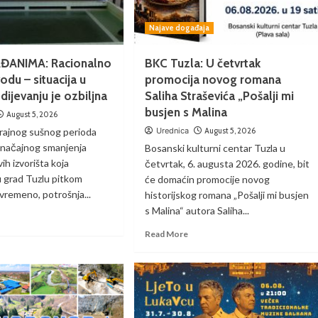
Najave događaja
ĐANIMA: Racionalno
BKC Tuzla: U četvrtak
vodu – situacija u
promocija novog romana
ijevanju je ozbiljna
Saliha Straševića „Pošalji mi
busjen s Malina
August 5, 2026
rajnog sušnog perioda
Urednica
August 5, 2026
 značajnog smanjenja
Bosanski kulturni centar Tuzla u
vih izvorišta koja
četvrtak, 6. augusta 2026. godine, bit
u grad Tuzlu pitkom
će domaćin promocije novog
vremeno, potrošnja...
historijskog romana „Pošalji mi busjen
s Malina“ autora Saliha...
Read More