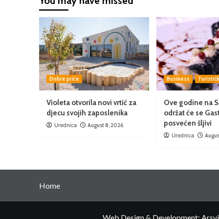
You may have missed
Dobre priče
Business
Turistič
Violeta otvorila novi vrtić za
Ove godine na Sa
djecu svojih zaposlenika
održat će se Gast
posvećen šljivi
Urednica
August 8, 2026
Urednica
Augus
Home
Web Design & Development: Arsvita