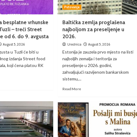
Putovanja
na besplatne vrhunske
Baltička zemlja proglašena
uzli – treći Street
najboljom za preseljenje u
e od 6. do 9. avgusta
2026.
August 5, 2026
Urednica
August 5, 2026
sta u Tuzli će biti u
Estonija je zauzela prvo mjesto na listi
dnog izdanja Street food
najboljih zemalja i teritorija za
ala, koji ćena platou RK
preseljenje u 2026. godini,
zahvaljujući razvijenom bankarskom
sistemu,...
Read More