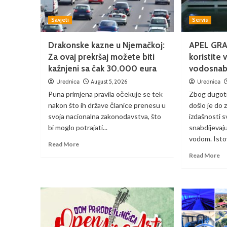
Savjeti
Servis
Drakonske kazne u Njemačkoj:
APEL GRA
Za ovaj prekršaj možete biti
koristite 
kažnjeni sa čak 30.000 eura
vodosnabd
Urednica
August 5, 2026
Urednica
Puna primjena pravila očekuje se tek
Zbog dugot
nakon što ih države članice prenesu u
došlo je do
svoja nacionalna zakonodavstva, što
izdašnosti s
bi moglo potrajati...
snabdijevaj
vodom. Isto
Read More
Read More