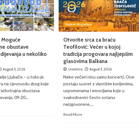
Najave događaja
a: Moguće
Otvorite srca za braću
jne obustave
Teofilović: Večer u kojoj
ijevanja u nekoliko
tradicija progovara najljepšim
glasovima Balkana
August 5, 2026
Urednica
August 5, 2026
lje Ljubače – u toku je
Neke večeri nisu samo koncerti. One
ara na cjevovodu zbog koje
postaju susret s vlastitim korijenima,
ratkotrajna obustava
uspomenama i emocijama koje u
vanja. 09:20...
svakodnevici često ostanu
neizgovorene....
Read More