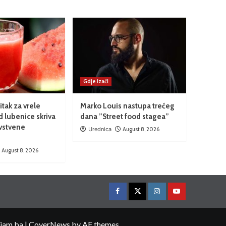
Gdje izaći
tak za vrele
Marko Louis nastupa trećeg
d lubenice skriva
dana ”Street food stagea”
vstvene
Urednica
August 8, 2026
August 8, 2026
ojam.ba
|
CoverNews
by AF themes.