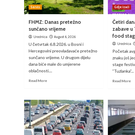
Servis
Gdje izaći
FHMZ: Danas pretežno
Četiri da
sunčano vrijeme
zabave u T
food stag
Urednica
August 6, 2026
U četvrtak 6.8.2026. u Bosni i
Urednica
Hercegovini preovladavaće pretežno
Početak avgu
sunčano vrijeme. U drugom dijelu
znaku još je
dana biće male do umjerene
stage festiv
oblačnosti....
”Tuzlanka”...
Read More
Read More