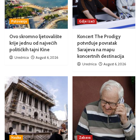
Putovanja
Gdje izaći
Ovo skromno ljetovalište
Koncert The Prodigy
krije jednu od najvećih
potvrđuje povratak
političkih tajni Kine
Sarajeva na mapu
koncertnih destinacija
Urednica
August 6, 2026
Urednica
August 6, 2026
Nauka
Zabava