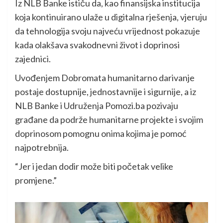
Iz NLB Banke ističu da, kao finansijska institucija
koja kontinuirano ulaže u digitalna rješenja, vjeruju
da tehnologija svoju najveću vrijednost pokazuje
kada olakšava svakodnevni život i doprinosi
zajednici.
Uvođenjem Dobromata humanitarno darivanje
postaje dostupnije, jednostavnije i sigurnije, a iz
NLB Banke i Udruženja Pomozi.ba pozivaju
građane da podrže humanitarne projekte i svojim
doprinosom pomognu onima kojima je pomoć
najpotrebnija.
“Jer i jedan dodir može biti početak velike
promjene.”