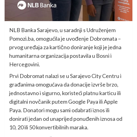
NLB Banka Sarajevo, u saradnji s Udruženjem
Pomozi.ba, omogućila je uvođenje Dobromata –
prvog uređaja za kartično doniranje koji je jedna
humanitarna organizacija postavila u Bosni i
Hercegovini.
Prvi Dobromat nalazi se u Sarajevo City Centru i
građanima omogućava da donacije izvrše brzo,
jednostavno i sigurno, koristeći platnu karticu ili
digitalni novčanik putem Google Paya ili Apple
Paya. Donatori mogu sami odabrati iznos ili
donirati jedan od unaprijed ponuđenih iznosa od
10, 20 ili 50 konvertibilnih maraka.