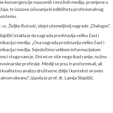
ke konvergencije masovnih i mrežnih medija, promjene u
adržaja, te izazove očuvanja kredibiliteta profesionalnog
osistemu.
 sc. Željko Rutović, idejni utemeljitelj nagrade „Dialogos“.
lajdžić istakla je da nagrada predstavlja veliku čast i
unikacija i medija. „Ova nagrada predstavlja veliku čast i
omunikacija i medija. Svjedočimo velikom informacijskom
o i stoga nam je, čini mi se više nego ikad ranije, nužno
ovinarske profesije. Mediji se jesu transformisali, ali
di kvalitetnu analizu društvene zbilje i kontekst sirovim
nom okeanu“, izjavila je prof. dr. Lamija Silajdžić.