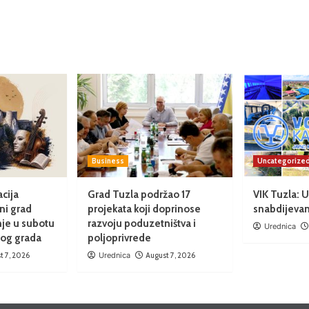
Business
Uncategorize
cija
Grad Tuzla podržao 17
VIK Tuzla: 
ni grad
projekata koji doprinose
snabdijeva
nje u subotu
razvoju poduzetništva i
Urednica
rog grada
poljoprivrede
t 7, 2026
Urednica
August 7, 2026