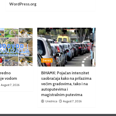
WordPress.org
d
Servis
Uredno
BIHAMK: Pojačan intenzitet
nje vodom
saobraćaja kako na prilazima
većim gradovima, tako i na
August 7, 2026
autoputevima i
magistralnim putevima
Urednica
August 7, 2026