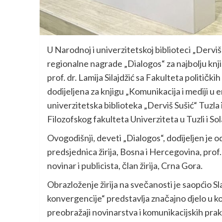
U Narodnoj i univerzitetskoj biblioteci „Dervi
regionalne nagrade „Dialogos“ za najbolju knjig
prof. dr. Lamija Silajdžić sa Fakulteta političk
dodijeljena za knjigu „Komunikacija i mediji u 
univerzitetska biblioteka „Derviš Sušić“ Tuzl
Filozofskog fakulteta Univerziteta u Tuzli i Sol
Ovogodišnji, deveti „Dialogos“, dodijeljen je o
predsjednica žirija, Bosna i Hercegovina, prof. d
novinar i publicista, član žirija, Crna Gora.
Obrazloženje žirija na svečanosti je saopćio Sla
konvergencije“ predstavlja značajno djelo u k
preobražaji novinarstva i komunikacijskih pra