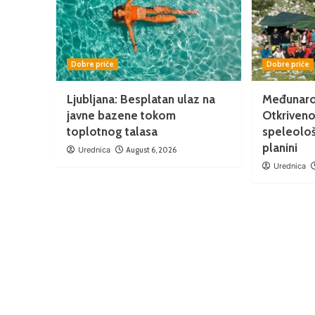
Dobre priče
Dobre priče
Ljubljana: Besplatan ulaz na
Međunaro
javne bazene tokom
Otkriveno
toplotnog talasa
speleološ
planini
Urednica
August 6, 2026
Urednica