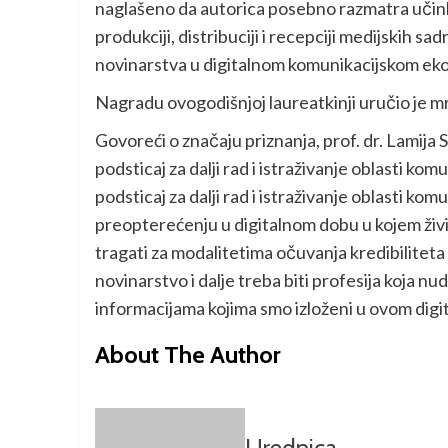
naglašeno da autorica posebno razmatra učin
produkciji, distribuciji i recepciji medijskih s
novinarstva u digitalnom komunikacijskom ek
Nagradu ovogodišnjoj laureatkinji uručio je mr.
Govoreći o značaju priznanja, prof. dr. Lamija Si
podsticaj za dalji rad i istraživanje oblasti kom
podsticaj za dalji rad i istraživanje oblasti k
preopterećenju u digitalnom dobu u kojem živim
tragati za modalitetima očuvanja kredibiliteta n
novinarstvo i dalje treba biti profesija koja nu
informacijama kojima smo izloženi u ovom digital
About The Author
Urednica