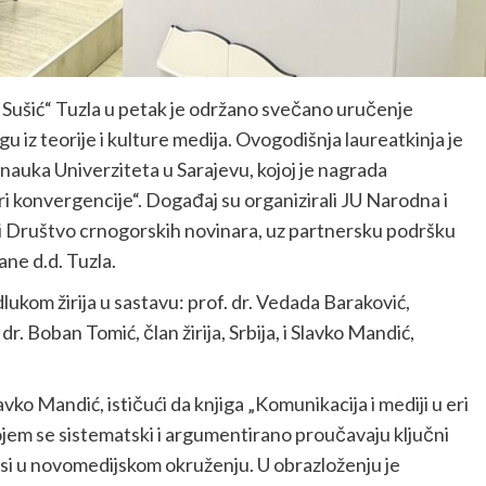
š Sušić“ Tuzla u petak je održano svečano uručenje
u iz teorije i kulture medija. Ovogodišnja laureatkinja je
ih nauka Univerziteta u Sarajevu, kojoj je nagrada
eri konvergencije“. Događaj su organizirali JU Narodna i
a i Društvo crnogorskih novinara, uz partnersku podršku
ane d.d. Tuzla.
dlukom žirija u sastavu: prof. dr. Vedada Baraković,
r. Boban Tomić, član žirija, Srbija, i Slavko Mandić,
vko Mandić, ističući da knjiga „Komunikacija i mediji u eri
ojem se sistematski i argumentirano proučavaju ključni
ksi u novomedijskom okruženju. U obrazloženju je