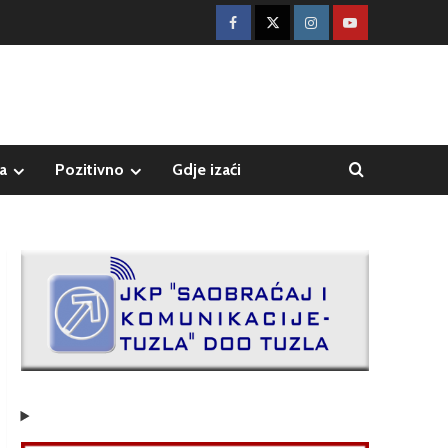
a
Pozitivno
Gdje izaći