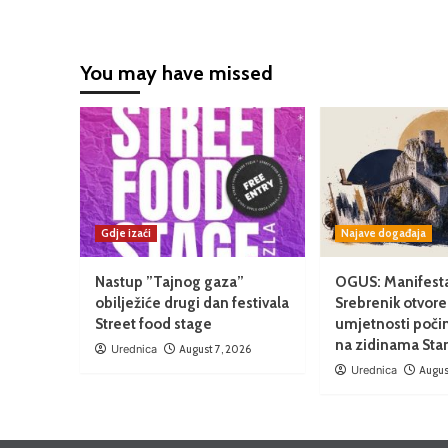
You may have missed
Gdje izaći
Najave događaja
Nastup ”Tajnog gaza”
OGUS: Manifesta
obilježiće drugi dan festivala
Srebrenik otvore
Street food stage
umjetnosti poči
na zidinama Sta
Urednica
August 7, 2026
Urednica
Augus