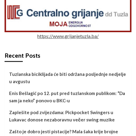
https://www.grijanjetuzla.ba/
Recent Posts
Tuzlanska biciklijada će biti održana posljednje nedjelje
u avgustu
Enis Bešlagić po 12. put pred tuzlanskom publikom: “Da
sam ja neko” ponovo u BKC-u
Zaplešite pod zvijezdama: Pickpocket Swingers u
Lukavac donose nezaboravnu večer swing muzike
Zašto je dobro jesti pistacije? Mala šaka krije brojne