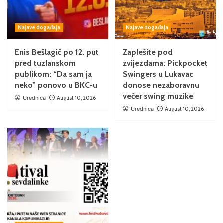
Najave događaja
Najave događaja
Enis Bešlagić po 12. put
Zaplešite pod
pred tuzlanskom
zvijezdama: Pickpocket
publikom: “Da sam ja
Swingers u Lukavac
neko” ponovo u BKC-u
donose nezaboravnu
večer swing muzike
Urednica
August 10, 2026
Urednica
August 10, 2026