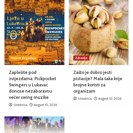
Najave događaja
Zdravlje
Zaplešite pod
Zašto je dobro jesti
zvijezdama: Pickpocket
pistacije? Mala šaka krije
Swingers u Lukavac
brojne koristi za
donose nezaboravnu
organizam
večer swing muzike
Urednica
August 10, 2026
Urednica
August 10, 2026