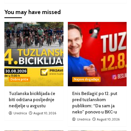
You may have missed
Dobre priče
Najave događaja
Tuzlanska biciklijada će
Enis Bešlagić po 12. put
biti održana posljednje
pred tuzlanskom
nedjelje u avgustu
publikom: “Da sam ja
neko” ponovo u BKC-u
Urednica
August 10, 2026
Urednica
August 10, 2026