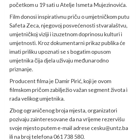
početkom u 19 sati u Atelje Ismeta Mujezinovića.
Film donosi inspirativnu priču o umjetničkom putu
Safeta Zeca, njegovoj posvećenosti stvaralaštvu,
umjetničkoj viziji i izuzetnom doprinosu kulturi i
umjetnosti. Kroz dokumentarni prikaz publika će
imati priliku upoznati se s bogatim opusom
umjetnika čija djela uživaju međunarodno
priznanje.
Producent filma je Damir Pirić, koji je ovom
filmskom pričom zabilježio važan segment života i
rada velikog umjetnika.
Zbog ograničenog broja mjesta, organizatori
pozivaju zainteresovane da na vrijeme rezervišu
svoje mjesto putem e-mail adrese cesku@untz.ba
ili na broj telefona 061 738 580.