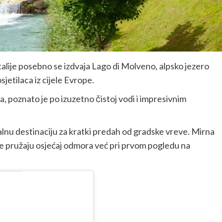
lije posebno se izdvaja Lago di Molveno, alpsko jezero
sjetilaca iz cijele Evrope.
 poznato je po izuzetno čistoj vodi i impresivnim
ealnu destinaciju za kratki predah od gradske vreve. Mirna
e pružaju osjećaj odmora već pri prvom pogledu na