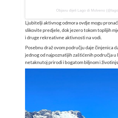
Objavu dijeli Lago di Molveno (@lag
Ljubitelji aktivnog odmora ovdje mogu pronaći 
slikovite predjele, dok jezero tokom toplijih 
i druge rekreativne aktivnosti na vodi.
Posebnu draž ovom području daje činjenica da 
jednog od najpoznatijih zaštićenih područja u Ita
netaknutoj prirodi i bogatom biljnom i životinj