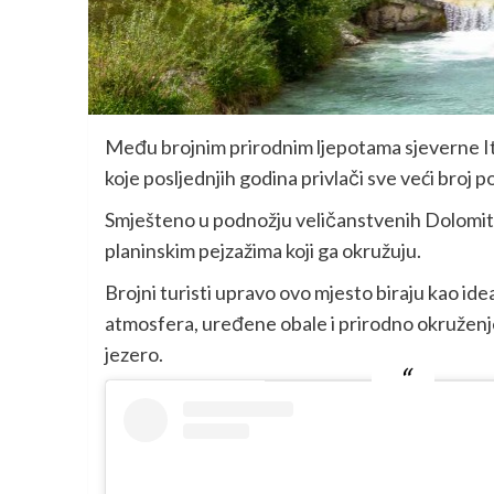
Među brojnim prirodnim ljepotama sjeverne Ita
koje posljednjih godina privlači sve veći broj po
Smješteno u podnožju veličanstvenih Dolomita,
planinskim pejzažima koji ga okružuju.
Brojni turisti upravo ovo mjesto biraju kao id
atmosfera, uređene obale i prirodno okruženj
jezero.