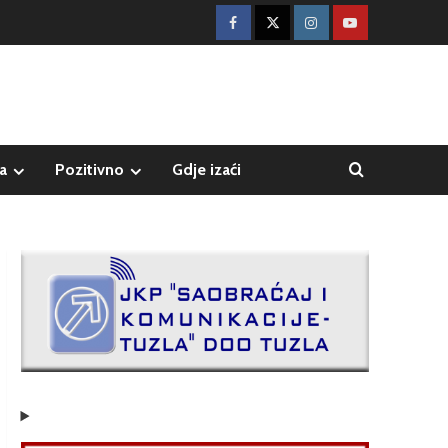
a
Pozitivno
Gdje izaći