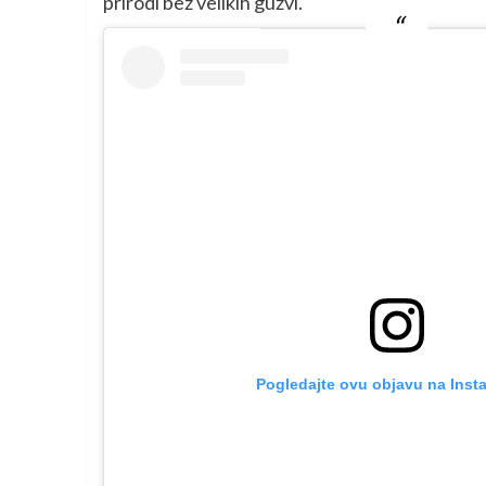
prirodi bez velikih gužvi.
Pogledajte ovu objavu na Inst