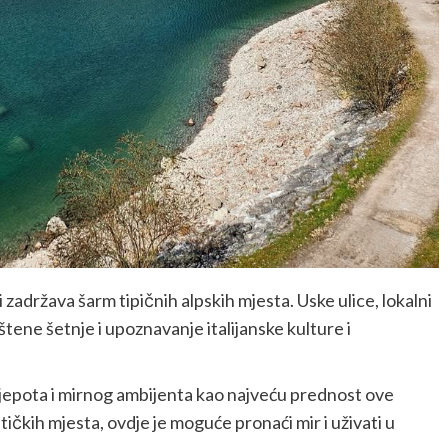
zadržava šarm tipičnih alpskih mjesta. Uske ulice, lokalni
štene šetnje i upoznavanje italijanske kulture i
 ljepota i mirnog ambijenta kao najveću prednost ove
stičkih mjesta, ovdje je moguće pronaći mir i uživati u