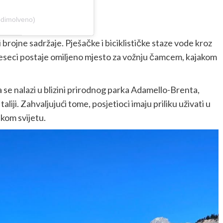
odimolveno)
brojne sadržaje. Pješačke i biciklističke staze vode kroz
mjeseci postaje omiljeno mjesto za vožnju čamcem, kajakom
se nalazi u blizini prirodnog parka Adamello-Brenta,
liji. Zahvaljujući tome, posjetioci imaju priliku uživati u
skom svijetu.