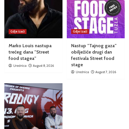
Gdje izaći
Gdje izaći
Marko Louis nastupa
Nastup ”Tajnog gaza”
trećeg dana ”Street
obilježiće drugi dan
food stagea”
festivala Street food
stage
Urednica
August 8, 2026
Urednica
August 7, 2026