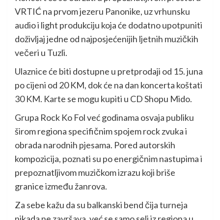
VRTIĆ na prvom jezeru Panonike, uz vrhunsku
audio i light produkciju koja će dodatno upotpuniti
doživljaj jedne od najposjećenijih ljetnih muzičkih
večeri u Tuzli.
Ulaznice će biti dostupne u pretprodaji od 15. juna
po cijeni od 20 KM, dok će na dan koncerta koštati
30 KM. Karte se mogu kupiti u CD Shopu Mido.
Grupa Rock Ko Fol već godinama osvaja publiku
širom regiona specifičnim spojem rock zvuka i
obrada narodnih pjesama. Pored autorskih
kompozicija, poznati su po energičnim nastupima i
prepoznatljivom muzičkom izrazu koji briše
granice između žanrova.
Za sebe kažu da su balkanski bend čija turneja
nikada ne završava, već se samo seli iz regiona u