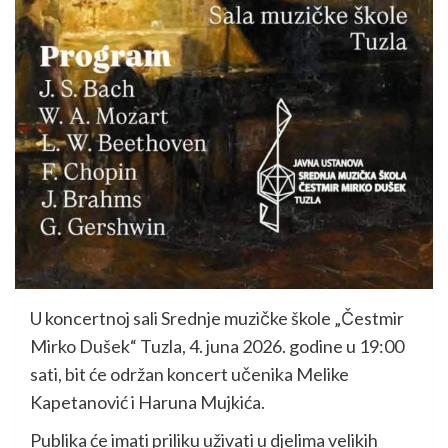
U koncertnoj sali Srednje muzičke škole „Čestmir
Mirko Dušek“ Tuzla, 4. juna 2026. godine u 19:00
sati, bit će održan koncert učenika Melike
Kapetanović i Haruna Mujkića.
Publika će imati priliku uživati u djelima velikih