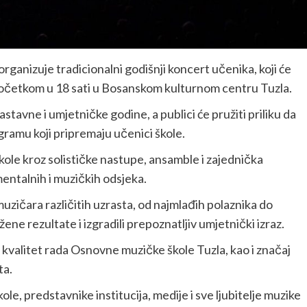
ganizuje tradicionalni godišnji koncert učenika, koji će
a početkom u 18 sati u Bosanskom kulturnom centru Tuzla.
stavne i umjetničke godine, a publici će pružiti priliku da
amu koji pripremaju učenici škole.
kole kroz solističke nastupe, ansamble i zajednička
mentalnih i muzičkih odsjeka.
muzičara različitih uzrasta, od najmlađih polaznika do
ene rezultate i izgradili prepoznatljiv umjetnički izraz.
 i kvalitet rada Osnovne muzičke škole Tuzla, kao i značaj
ta.
škole, predstavnike institucija, medije i sve ljubitelje muzike