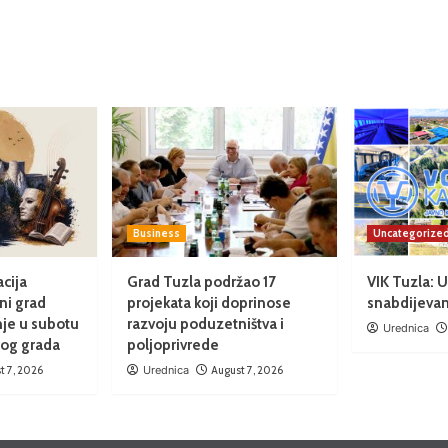
Business
Uncategorize
cija
Grad Tuzla podržao 17
VIK Tuzla: 
ni grad
projekata koji doprinose
snabdijeva
nje u subotu
razvoju poduzetništva i
Urednica
rog grada
poljoprivrede
t 7, 2026
Urednica
August 7, 2026