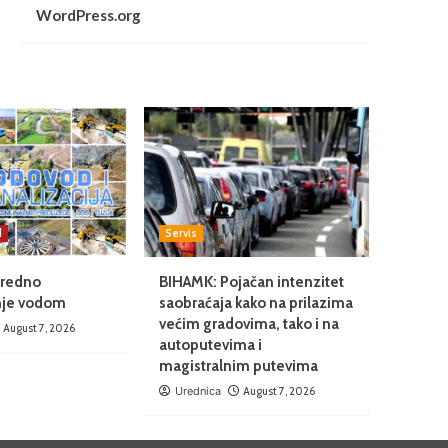
WordPress.org
d
Servis
Uredno
BIHAMK: Pojačan intenzitet
nje vodom
saobraćaja kako na prilazima
većim gradovima, tako i na
August 7, 2026
autoputevima i
magistralnim putevima
Urednica
August 7, 2026