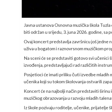
Javna ustanova Osnovna muzička škola Tuzla or
biti održan u srijedu, 3. juna 2026. godine, s
Ovaj koncert predstavlja završnicu još jedne na
uživa u bogatom i raznovrsnom muzičkom progr
Na sceni će se predstaviti gotovo svi učenici š
izvođenja, predstavljajući rad različitih instru
Posjetioci će imati priliku čuti izvedbe mladih 
učenika koji su tokom školovanja ostvarili zapaž
Koncert će na najbolji način predstaviti širinu
muzičkog obrazovanja u razvoju mladih talena
Iz škole pozivaju roditelje, učenike, prijatelje 