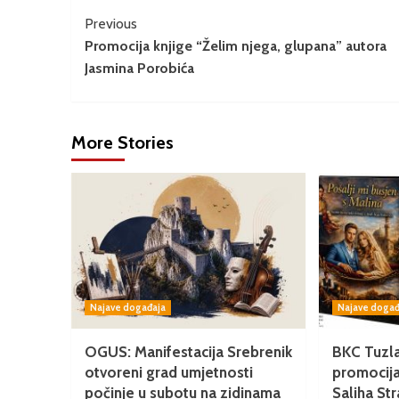
Previous
Promocija knjige “Želim njega, glupana” autora
Jasmina Porobića
More Stories
Najave događaja
Najave događ
OGUS: Manifestacija Srebrenik
BKC Tuzla
otvoreni grad umjetnosti
promocij
počinje u subotu na zidinama
Saliha Str