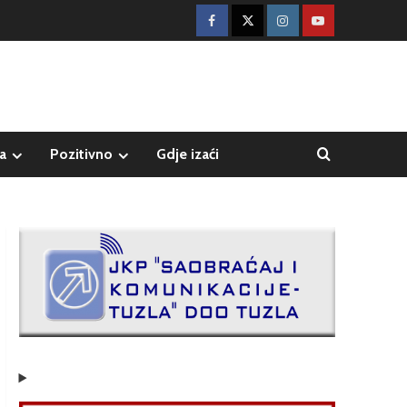
a
Pozitivno
Gdje izaći