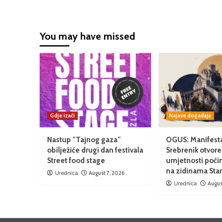
You may have missed
Gdje izaći
Najave događaja
Nastup ”Tajnog gaza”
OGUS: Manifesta
obilježiće drugi dan festivala
Srebrenik otvore
Street food stage
umjetnosti poči
na zidinama Sta
Urednica
August 7, 2026
Urednica
Augus