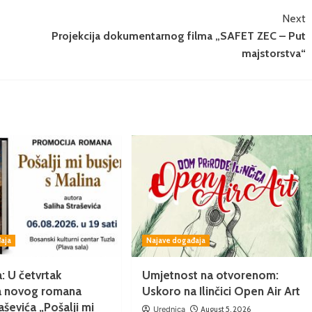
Next
Projekcija dokumentarnog filma „SAFET ZEC – Put
majstorstva“
aja
Najave događaja
: U četvrtak
Umjetnost na otvorenom:
a novog romana
Uskoro na Ilinčici Open Air Art
aševića „Pošalji mi
Urednica
August 5, 2026