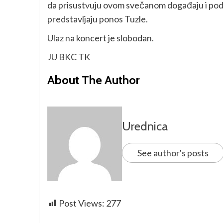
da prisustvuju ovom svečanom događaju i podr
predstavljaju ponos Tuzle.
Ulaz na koncert je slobodan.
JU BKC TK
About The Author
Urednica
See author's posts
Post Views:
277