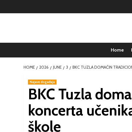
Home
HOME
2026
JUNE
3
BKC TUZLA DOMAĆIN TRADICI
Najave događaja
BKC Tuzla domać
koncerta učeni
škole