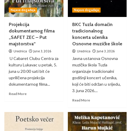
Najave događaja
Najave događaja
Projekcija
BKC Tuzla domaćin
dokumentarnog filma
tradicionalnog
„SAFET ZEC – Put
koncerta učenika
majstorstva“
Osnovne muzičke škole
Urednica
June 3, 2026
Urednica
June 3, 2026
U Cabaret Clubu Centra za
Javna ustanova Osnovna
kulturu Lukavac u petak, 5.
muzička škola Tuzla
juna u 20:00 sati bit će
organizuje tradicionalni
upriličena projekcija
godišnji koncert učenika,
dokumentarnog filma...
koji će biti održan u srijedu,
3. juna 2026....
Read More
Read More