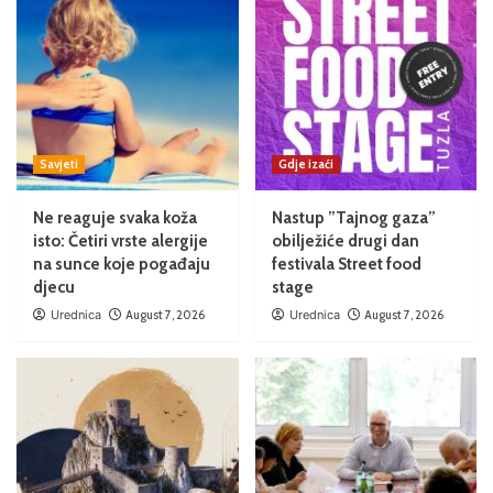
Savjeti
Gdje izaći
Ne reaguje svaka koža
Nastup ”Tajnog gaza”
isto: Četiri vrste alergije
obilježiće drugi dan
na sunce koje pogađaju
festivala Street food
djecu
stage
Urednica
August 7, 2026
Urednica
August 7, 2026