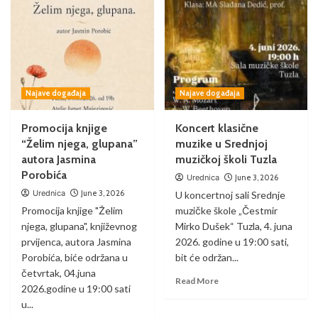
Najave događaja
Najave događaja
Promocija knjige
Koncert klasične
“Želim njega, glupana”
muzike u Srednjoj
autora Jasmina
muzičkoj školi Tuzla
Porobića
Urednica
June 3, 2026
Urednica
June 3, 2026
U koncertnoj sali Srednje
Promocija knjige "Želim
muzičke škole „Čestmir
njega, glupana", književnog
Mirko Dušek“ Tuzla, 4. juna
prvijenca, autora Jasmina
2026. godine u 19:00 sati,
Porobića, biće održana u
bit će održan...
četvrtak, 04.juna
Read More
2026.godine u 19:00 sati
u...