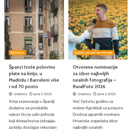
Business
Oglasi, pozivi i promocije
Španci troše polovinu
Otvorene nominacije
plate na kiriju, u
za izbor najboljih
Madridu i Barceloni više
ruralnih fotografija –
i od 70 posto
RuralFoto 2026
Urednica
June 3, 2026
Urednica
June 3, 2026
Kriza stanovanja u Španiji
Već četvrtu godinu za
dodatno se produbila
redom Agroklub uz potporu
nakon što je udio prihoda
Društva agrarnih novinara
koji domaćinstva izdvajaju
Hrvatske organizira izbor
za kiriju dostigao rekordan
najboljih ruralnih