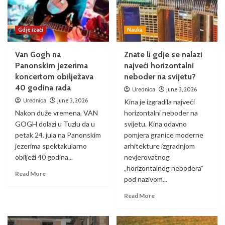
Gdje izaći
Nauka
Van Gogh na
Znate li gdje se nalazi
Panonskim jezerima
najveći horizontalni
koncertom obilježava
neboder na svijetu?
40 godina rada
Urednica
June 3, 2026
Urednica
June 3, 2026
Kina je izgradila najveći
Nakon duže vremena, VAN
horizontalni neboder na
GOGH dolazi u Tuzlu da u
svijetu. Kina odavno
petak 24. jula na Panonskim
pomjera granice moderne
jezerima spektakularno
arhitekture izgradnjom
obilježi 40 godina...
nevjerovatnog
„horizontalnog nebodera“
Read More
pod nazivom...
Read More