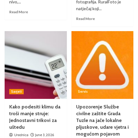
nivo,...
fotografija. RuralFoto je
natječaj koji...
Read More
Read More
Savjeti
Servis
Kako podesiti klimu da
Upozorenje Službe
troši manje struje:
civilne zaštite Grada
Jednostavni trikovi za
Tuzle na jače lokalne
uštedu
pljuskove, udare vjetra i
mogućom pojavom
Urednica
June 3, 2026