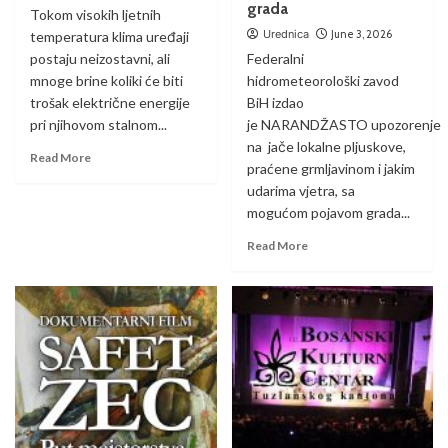
grada
Tokom visokih ljetnih
Urednica
June 3, 2026
temperatura klima uređaji
postaju neizostavni, ali
Federalni
mnoge brine koliki će biti
hidrometeorološki zavod
trošak električne energije
BiH izdao
pri njihovom stalnom...
je NARANDŽASTO upozorenje
na jače lokalne pljuskove,
Read More
praćene grmljavinom i jakim
udarima vjetra, sa
mogućom pojavom grada...
Read More