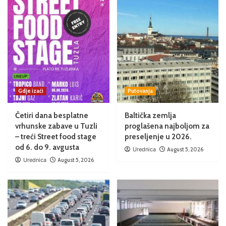
Gdje izaći
Putovanja
Četiri dana besplatne
Baltička zemlja
vrhunske zabave u Tuzli
proglašena najboljom za
– treći Street food stage
preseljenje u 2026.
od 6. do 9. avgusta
Urednica
August 5, 2026
Urednica
August 5, 2026