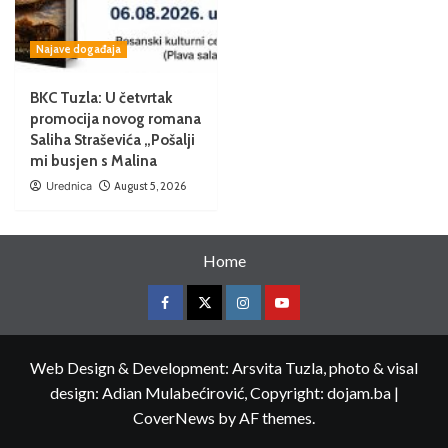
Najave događaja
BKC Tuzla: U četvrtak
promocija novog romana
Saliha Straševića „Pošalji
mi busjen s Malina
Urednica
August 5, 2026
Home
Web Design & Development: Arsvita Tuzla, photo & visal
design: Adian Mulabećirović, Copyright: dojam.ba
|
CoverNews
by AF themes.