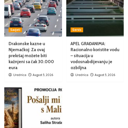
Savjeti
Servis
Drakonske kazne u
APEL GRAĐANIMA:
Njemačkoj: Za ovaj
Racionalno koristite vodu
prekršaj možete biti
– situacija u
kažnjeni sa čak 30.000
vodosnabdijevanju je
eura
ozbiljna
Urednica
August 5, 2026
Urednica
August 5, 2026