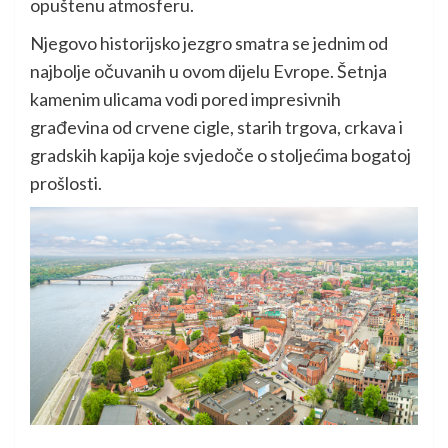
opuštenu atmosferu.
Njegovo historijsko jezgro smatra se jednim od
najbolje očuvanih u ovom dijelu Evrope. Šetnja
kamenim ulicama vodi pored impresivnih
građevina od crvene cigle, starih trgova, crkava i
gradskih kapija koje svjedoče o stoljećima bogatoj
prošlosti.