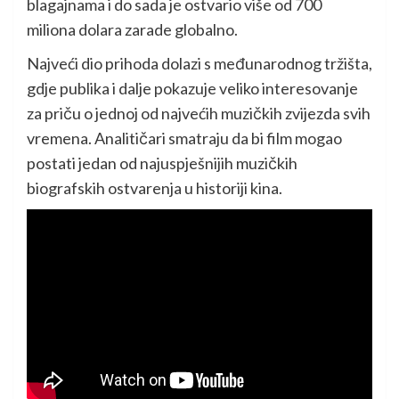
blagajnama i do sada je ostvario više od 700
miliona dolara zarade globalno.
Najveći dio prihoda dolazi s međunarodnog tržišta,
gdje publika i dalje pokazuje veliko interesovanje
za priču o jednoj od najvećih muzičkih zvijezda svih
vremena. Analitičari smatraju da bi film mogao
postati jedan od najuspješnijih muzičkih
biografskih ostvarenja u historiji kina.