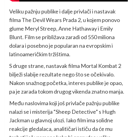
Veliku pažnju publike i dalje privlači i nastavak
filma The Devil Wears Prada 2, u kojem ponovo
glume Meryl Streep, Anne Hathaway i Emily
Blunt. Film se približava zaradi od 550 miliona
dolara i posebno je popularan na evropskim i
latinoameričkim tržištima.
S druge strane, nastavak filma Mortal Kombat 2
bilježi slabije rezultate nego što se očekivalo.
Nakon snažnog početka, interes publike je opao,
pa je zarada tokom drugog vikenda znatno manja.
Među naslovima koji još privlače pažnju publike
nalazi se i misterija “Sheep Detective” s Hugh
Jackman u glavnoj ulozi. Iako film ima solidne
reakcije gledalaca, analitičari ističu da će mu