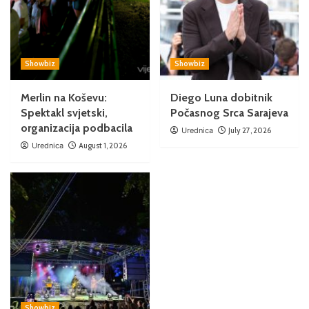
Showbiz
Showbiz
Merlin na Koševu:
Diego Luna dobitnik
Spektakl svjetski,
Počasnog Srca Sarajeva
organizacija podbacila
Urednica
July 27, 2026
Urednica
August 1, 2026
Showbiz