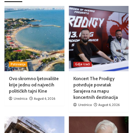
Putovanja
Gdje izaći
Ovo skromno ljetovalište
Koncert The Prodigy
krije jednu od najvećih
potvrđuje povratak
političkih tajni Kine
Sarajeva na mapu
koncertnih destinacija
Urednica
August 6, 2026
Urednica
August 6, 2026