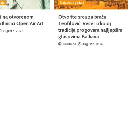
aja
Najave događaja
t na otvorenom:
Otvorite srca za braću
Ilinčici Open Air Art
Teofilović: Večer u kojoj
tradicija progovara najljepšim
August 5, 2026
glasovima Balkana
Urednica
August 5, 2026