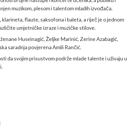
njen muzikom, plesom i talentom mladih izvođača.
klarineta, flaute, saksofona i baleta, a riječ je o jednom
azličite umjetničke izraze i muzičke stilove.
ženane Huseinagić, Željke Marinić, Zerine Azabagić,
ska saradnja povjerena Amili Rančić.
nosti da svojim prisustvom podrže mlade talente i uživaju u
i.