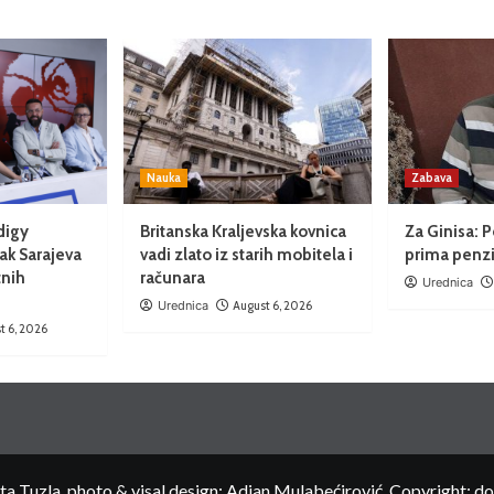
Nauka
Zabava
digy
Britanska Kraljevska kovnica
Za Ginisa: P
ak Sarajeva
vadi zlato iz starih mobitela i
prima penzi
nih
računara
Urednica
Urednica
August 6, 2026
t 6, 2026
 Tuzla, photo & visal design: Adian Mulabećirović, Copyright: d