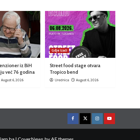
Gdje izaći
enzioner iz BiH
Street food stage otvara
ju već 76 godina
Tropico bend
August 6, 2026
Urednica
August 6, 2026
ojam.ba
|
CoverNews
by AF themes.