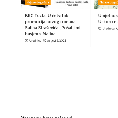
Najave događaja
Najave događ
BKC Tuzla: U četvrtak
Umjetnos
promocija novog romana
Uskoro na 
Saliha Straševića „Pošalji mi
Urednica
busjen s Malina
Urednica
August 5, 2026