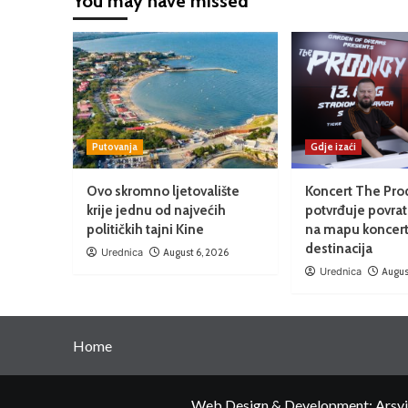
You may have missed
Putovanja
Gdje izaći
Ovo skromno ljetovalište
Koncert The Pro
krije jednu od najvećih
potvrđuje povrat
političkih tajni Kine
na mapu koncert
destinacija
Urednica
August 6, 2026
Urednica
Augus
Home
Web Design & Development: Arsvita