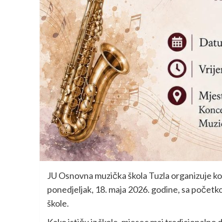
JU Osnovna muzička škola Tuzla organizuje kon
ponedjeljak, 18. maja 2026. godine, sa početk
škole.
Kako ističu iz škole, mjesec maj tradicionalno 