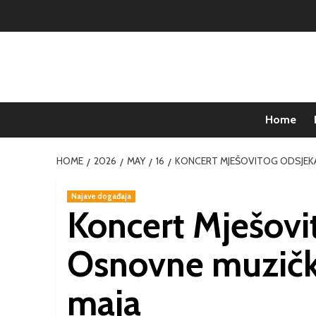
Home
HOME
2026
MAY
16
KONCERT MJEŠOVITOG ODSJEKA 
Najave događaja
Koncert Mješovi
Osnovne muzičke
maja