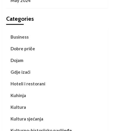
May 2024
Categories
Business
Dobre priče
Dojam
Gdje izaći
Hoteli i restorani
Kuhinja
Kultura
Kultura sjećanja
Kulturno-historijsko naslijeđe