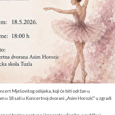
cert Mješovitog odsjeka, koji će biti održan u
om u 18 sati u Koncertnoj dvorani „Asim Horozić“ u zgradi
donosi brojne nastupe i koncerte učenika, a publiku i