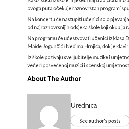
ovoga puta očekuje raznovrstan program ispu
Na koncertu će nastupiti učenici solo pjevanja, 
od najraznovrsnijih odsjeka škole koji okuplja r
Na programu će učestvovati učenici iz klasa D
Maide Jogunčić i Nedima Hrnjića, dok je klavir
Iz škole pozivaju sve ljubitelje muzike i umjet
večeri posvećenoj muzici i scenskoj umjetnost
About The Author
Urednica
See author's posts