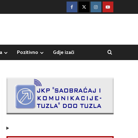
a
Pozitivno
Gdje izaći