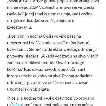
„Svaki je Čeh prošle godine popio osam velikih piva
manje nego 2024.“, izvijestio je javni servis Češki
radio, koji je toj temi krajem travnja, kao i većina
drugih medija, dao središnje mjesto u
izvještavanju.
„Posljednjih godina Česi sve više paze na
umjerenost i češće vode zdraviji način života“,
kaže Tomas Slunečko, direktor Češkog udruženja
pivovara i sladara. „A kada već izađu na pivo, više ih
zanima raznolikost ponude i kvaliteta nego
količina.“ Kao dokaz navodi i dugoročni rast
interesa za bezalkoholna piva. Prema podacima
udruženja, pivo se sve češće konzumira izvan
ugostiteljskih objekata.
Prošle je godine tek svako četvrto pivo prodano
u
Češkoj
popijeno u gostionicama i restoranima.