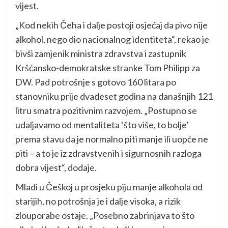
vijest.
„Kod nekih Čeha i dalje postoji osjećaj da pivo nije
alkohol, nego dio nacionalnog identiteta“, rekao je
bivši zamjenik ministra zdravstva i zastupnik
Kršćansko-demokratske stranke Tom Philipp za
DW. Pad potrošnje s gotovo 160 litara po
stanovniku prije dvadeset godina na današnjih 121
litru smatra pozitivnim razvojem. „Postupno se
udaljavamo od mentaliteta ‘što više, to bolje’
prema stavu da je normalno piti manje ili uopće ne
piti – a to je iz zdravstvenih i sigurnosnih razloga
dobra vijest“, dodaje.
Mladi u Češkoj u prosjeku piju manje alkohola od
starijih, no potrošnja je i dalje visoka, a rizik
zlouporabe ostaje. „Posebno zabrinjava to što