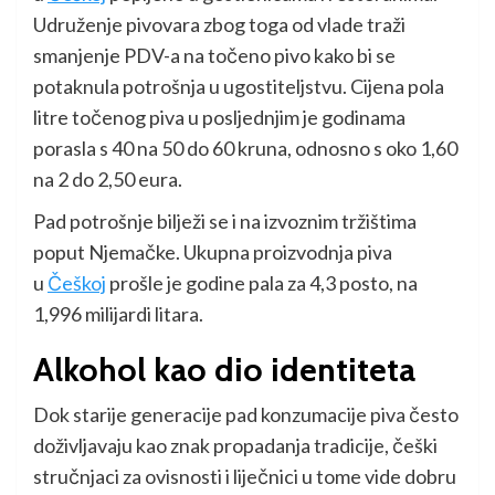
Udruženje pivovara zbog toga od vlade traži
smanjenje PDV-a na točeno pivo kako bi se
potaknula potrošnja u ugostiteljstvu. Cijena pola
litre točenog piva u posljednjim je godinama
porasla s 40 na 50 do 60 kruna, odnosno s oko 1,60
na 2 do 2,50 eura.
Pad potrošnje bilježi se i na izvoznim tržištima
poput Njemačke. Ukupna proizvodnja piva
u
Češkoj
prošle je godine pala za 4,3 posto, na
1,996 milijardi litara.
Alkohol kao dio identiteta
Dok starije generacije pad konzumacije piva često
doživljavaju kao znak propadanja tradicije, češki
stručnjaci za ovisnosti i liječnici u tome vide dobru