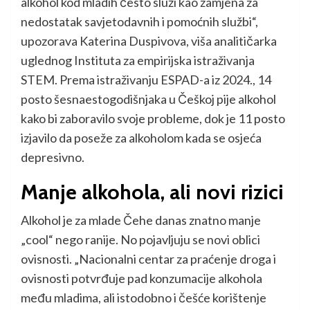
alkohol kod mladih često služi kao zamjena za
nedostatak savjetodavnih i pomoćnih službi“,
upozorava Katerina Duspivova, viša analitičarka
uglednog Instituta za empirijska istraživanja
STEM. Prema istraživanju ESPAD-a iz 2024., 14
posto šesnaestogodišnjaka u Češkoj pije alkohol
kako bi zaboravilo svoje probleme, dok je 11 posto
izjavilo da poseže za alkoholom kada se osjeća
depresivno.
Manje alkohola, ali novi rizici
Alkohol je za mlade Čehe danas znatno manje
„cool“ nego ranije. No pojavljuju se novi oblici
ovisnosti. „Nacionalni centar za praćenje droga i
ovisnosti potvrđuje pad konzumacije alkohola
među mladima, ali istodobno i češće korištenje