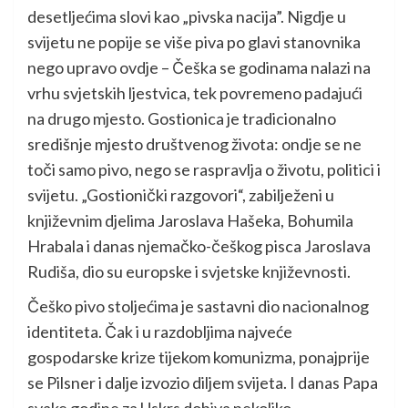
desetljećima slovi kao „pivska nacija”. Nigdje u
svijetu ne popije se više piva po glavi stanovnika
nego upravo ovdje – Češka se godinama nalazi na
vrhu svjetskih ljestvica, tek povremeno padajući
na drugo mjesto. Gostionica je tradicionalno
središnje mjesto društvenog života: ondje se ne
toči samo pivo, nego se raspravlja o životu, politici i
svijetu. „Gostionički razgovori“, zabilježeni u
književnim djelima Jaroslava Hašeka, Bohumila
Hrabala i danas njemačko-češkog pisca Jaroslava
Rudiša, dio su europske i svjetske književnosti.
Češko pivo stoljećima je sastavni dio nacionalnog
identiteta. Čak i u razdobljima najveće
gospodarske krize tijekom komunizma, ponajprije
se Pilsner i dalje izvozio diljem svijeta. I danas Papa
svake godine za Uskrs dobiva nekoliko