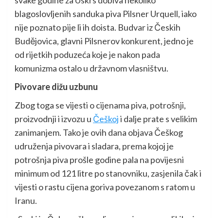
blagoslovljenih sanduka piva Pilsner Urquell, iako
nije poznato pije li ih doista. Budvar iz Českih
Budějovica, glavni Pilsnerov konkurent, jedno je
od rijetkih poduzeća koje je nakon pada
komunizma ostalo u državnom vlasništvu.
Pivovare dižu uzbunu
Zbog toga se vijesti o cijenama piva, potrošnji,
proizvodnji i izvozu u
Češkoj
i dalje prate s velikim
zanimanjem. Tako je ovih dana objava Češkog
udruženja pivovara i sladara, prema kojoj je
potrošnja piva prošle godine pala na povijesni
minimum od 121 litre po stanovniku, zasjenila čak i
vijesti o rastu cijena goriva povezanom s ratom u
Iranu.