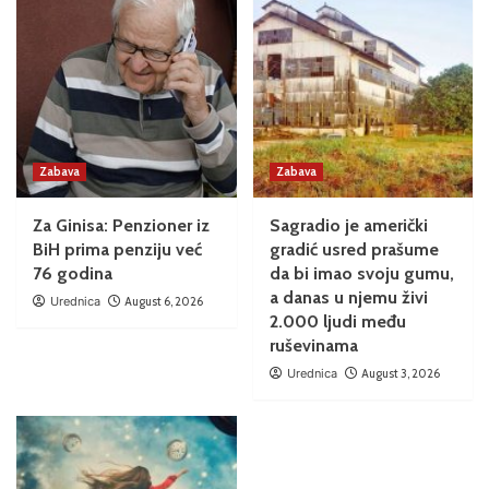
Zabava
Zabava
Za Ginisa: Penzioner iz
Sagradio je američki
BiH prima penziju već
gradić usred prašume
76 godina
da bi imao svoju gumu,
a danas u njemu živi
Urednica
August 6, 2026
2.000 ljudi među
ruševinama
Urednica
August 3, 2026