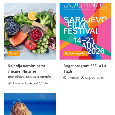
Savjeti
Najave događaja
Najbolja namirnica za
Bogat program SFF -a i u
vrućine: Ništa ne
Tuzli
osvježava kao ovo povrće
Urednica
August 7, 2026
Urednica
August 7, 2026