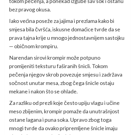
tokom pečenja, a ponekad izgube sav sok i ostanu
bez pravog okusa.
Iako većina poseže za jajima i prezlama kako bi
smjesa bila čvršća, iskusne domaćice tvrde da se
prava tajna krije u mnogo jednostavnijem sastojku
— običnom krompiru.
Narendan sirovi krompir može potpuno
promijeniti teksturu faširanih šnicli. Tokom
pečenja njegov skrob povezuje smjesu i zadržava
sočnost unutar mesa, zbog čega šnicle ostaju
mekane i nakon što se ohlade.
Za razliku od prezli koje često upiju vlagu i učine
meso zbijenim, krompir pomaže da unutrašnjost
ostane lagana i puna soka. Upravo zbog toga
mnogi tvrde da ovako pripremljene šnicle imaju