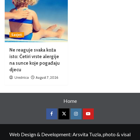
Savjeti
Ne reaguje svaka koža
isto: Četiri vrste alergije
na sunce koje pogađaju
djecu
Urednica
August 7, 2026
Home
Web Design & Development: Arsvita Tuzla, photo & visal