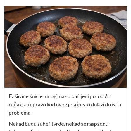
Faširane šnicle mnogima su omiljeni porodični
ručak, ali upravo kod ovog jela često dolazi do istih
problema.
Nekad budu suhe i tvrde, nekad se raspadnu