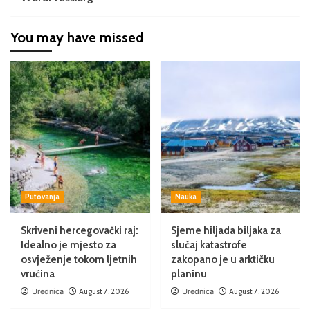
You may have missed
Putovanja
Nauka
Skriveni hercegovački raj:
Sjeme hiljada biljaka za
Idealno je mjesto za
slučaj katastrofe
osvježenje tokom ljetnih
zakopano je u arktičku
vrućina
planinu
Urednica
August 7, 2026
Urednica
August 7, 2026