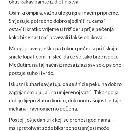
okus kakav pamte iz djetinjstva.
Osim krompira, važnu ulogu igra i način pripreme.
Smjesu je potrebno dobro sjediniti rukama i
ostaviti kratko vrijeme u frižideru prije pečenja
kako bi se sastojci povezali i lakše oblikovali.
Mnogi prave grešku pa tokom pečenja pritiskaju
šnicle lopaticom, misleći da će se tako brže ispeći.
Međutim, na taj način iz mesa izlazi sav sok, pa ono
postaje suho i tvrdo.
Iskusni kuhari savjetuju da se šnicle peku na dobro
zagrijanom ulju, ali na umjerenoj vatri. Tako spolja
dobiju lijepu zlatnu koricu, dok unutrašnjost ostaje
mekana i ravnomjerno pečena.
Postoji još jedan trik koji se prenosi godinama —
mali prstohvat sode bikarbone u smjesi može