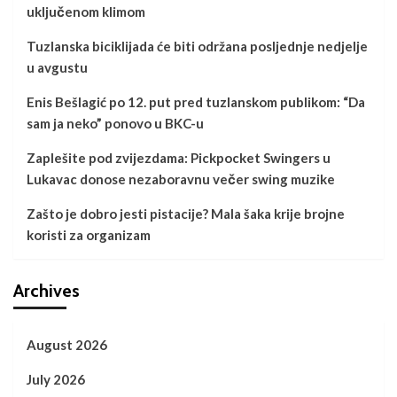
uključenom klimom
Tuzlanska biciklijada će biti održana posljednje nedjelje
u avgustu
Enis Bešlagić po 12. put pred tuzlanskom publikom: “Da
sam ja neko” ponovo u BKC-u
Zaplešite pod zvijezdama: Pickpocket Swingers u
Lukavac donose nezaboravnu večer swing muzike
Zašto je dobro jesti pistacije? Mala šaka krije brojne
koristi za organizam
Archives
August 2026
July 2026