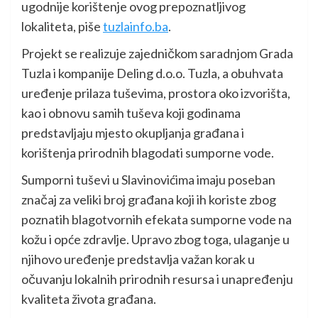
ugodnije korištenje ovog prepoznatljivog
lokaliteta, piše
tuzlainfo.ba
.
Projekt se realizuje zajedničkom saradnjom Grada
Tuzla i kompanije Deling d.o.o. Tuzla, a obuhvata
uređenje prilaza tuševima, prostora oko izvorišta,
kao i obnovu samih tuševa koji godinama
predstavljaju mjesto okupljanja građana i
korištenja prirodnih blagodati sumporne vode.
Sumporni tuševi u Slavinovićima imaju poseban
značaj za veliki broj građana koji ih koriste zbog
poznatih blagotvornih efekata sumporne vode na
kožu i opće zdravlje. Upravo zbog toga, ulaganje u
njihovo uređenje predstavlja važan korak u
očuvanju lokalnih prirodnih resursa i unapređenju
kvaliteta života građana.