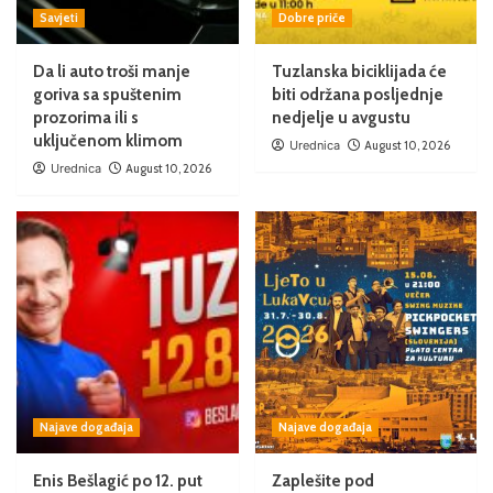
Savjeti
Dobre priče
Da li auto troši manje
Tuzlanska biciklijada će
goriva sa spuštenim
biti održana posljednje
prozorima ili s
nedjelje u avgustu
uključenom klimom
Urednica
August 10, 2026
Urednica
August 10, 2026
Najave događaja
Najave događaja
Enis Bešlagić po 12. put
Zaplešite pod