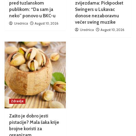
pred tuzlanskom
zvijezdama: Pickpocket
publikom: “Da sam ja
Swingers u Lukavac
neko” ponovo u BKC-u
donose nezaboravnu
večer swing muzike
Urednica
August 10, 2026
Urednica
August 10, 2026
Zdravlje
Zašto je dobro jesti
pistacije? Mala šaka krije
brojne koristi za
organizam