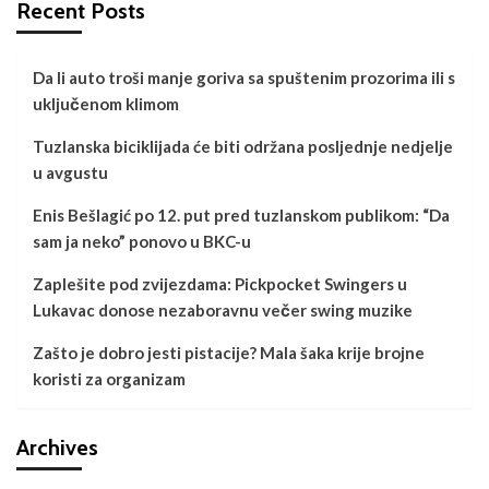
Recent Posts
Da li auto troši manje goriva sa spuštenim prozorima ili s
uključenom klimom
Tuzlanska biciklijada će biti održana posljednje nedjelje
u avgustu
Enis Bešlagić po 12. put pred tuzlanskom publikom: “Da
sam ja neko” ponovo u BKC-u
Zaplešite pod zvijezdama: Pickpocket Swingers u
Lukavac donose nezaboravnu večer swing muzike
Zašto je dobro jesti pistacije? Mala šaka krije brojne
koristi za organizam
Archives