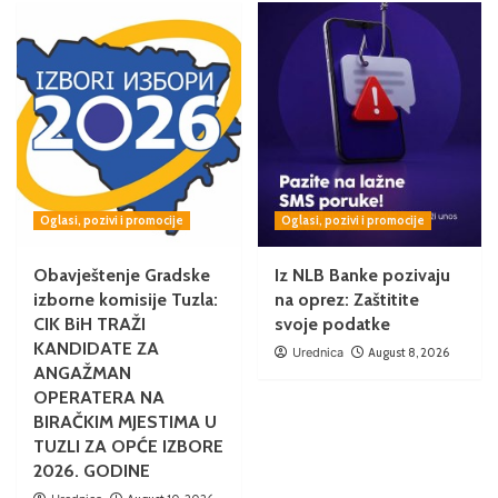
Oglasi, pozivi i promocije
Oglasi, pozivi i promocije
Obavještenje Gradske
Iz NLB Banke pozivaju
izborne komisije Tuzla:
na oprez: Zaštitite
CIK BiH TRAŽI
svoje podatke
KANDIDATE ZA
Urednica
August 8, 2026
ANGAŽMAN
OPERATERA NA
BIRAČKIM MJESTIMA U
TUZLI ZA OPĆE IZBORE
2026. GODINE