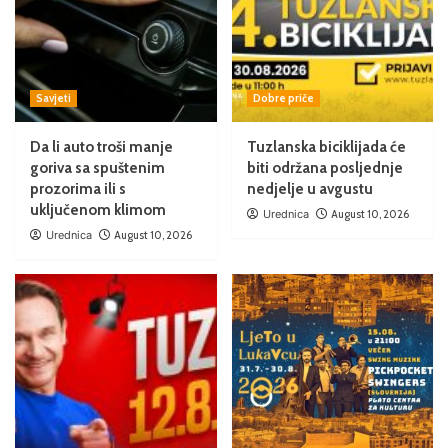
Savjeti
Dobre priče
Da li auto troši manje
Tuzlanska biciklijada će
goriva sa spuštenim
biti održana posljednje
prozorima ili s
nedjelje u avgustu
uključenom klimom
Urednica
August 10, 2026
Urednica
August 10, 2026