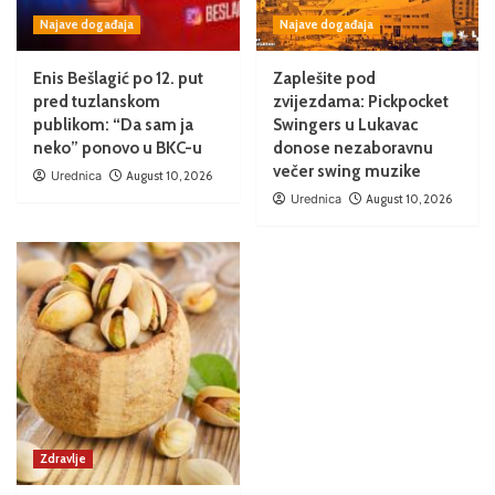
Najave događaja
Najave događaja
Enis Bešlagić po 12. put
Zaplešite pod
pred tuzlanskom
zvijezdama: Pickpocket
publikom: “Da sam ja
Swingers u Lukavac
neko” ponovo u BKC-u
donose nezaboravnu
večer swing muzike
Urednica
August 10, 2026
Urednica
August 10, 2026
Zdravlje