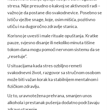
stresa. Nije presudno o kakvoj se aktivnosti radi –
važno je da postane dio svakodnevice. Posebno se
ističu vježbe snage, koje, osim mišića, pozitivno
utiču i na dugoročno zdravlje stanica.
Korisno je uvesti i male rituale opuštanja. Kratke
pauze, svjesno disanje ili nekoliko minuta tišine
tokom dana mogu pomoći nervnom sistemu da se
„resetuje“.
U situacijama kada stres ozbiljno remeti
svakodnevni život, razgovor sa stručnom osobom
može biti važan korak ka stabilnijem mentalnom i
fizičkom zdravlju.
Uz to, uravnotežena prehrana, smanjen unos
alkohola i prestanak pušenja dodatno podržavaju
zdravo starenje.