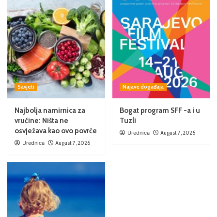
Savjeti
Najave događaja
Najbolja namirnica za
Bogat program SFF -a i u
vrućine: Ništa ne
Tuzli
osvježava kao ovo povrće
Urednica
August 7, 2026
Urednica
August 7, 2026