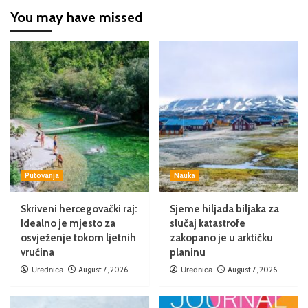
You may have missed
Putovanja
Nauka
Skriveni hercegovački raj:
Sjeme hiljada biljaka za
Idealno je mjesto za
slučaj katastrofe
osvježenje tokom ljetnih
zakopano je u arktičku
vrućina
planinu
Urednica
August 7, 2026
Urednica
August 7, 2026