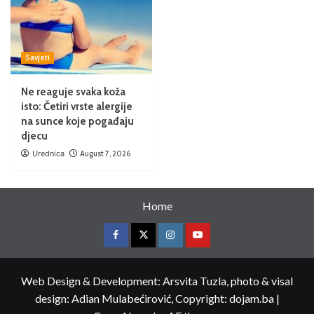
Savjeti
Ne reaguje svaka koža
isto: Četiri vrste alergije
na sunce koje pogađaju
djecu
Urednica
August 7, 2026
Home
Web Design & Development: Arsvita Tuzla, photo & visal
design: Adian Mulabećirović, Copyright: dojam.ba
|