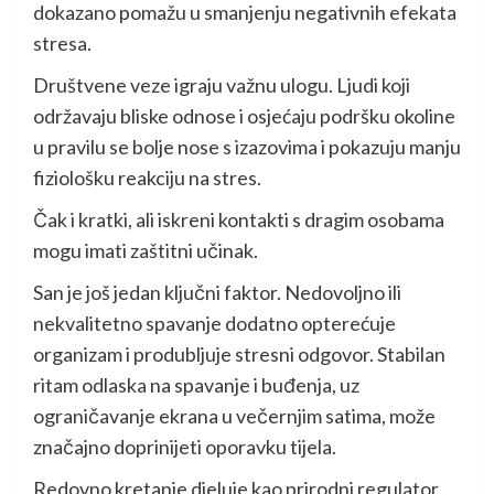
dokazano pomažu u smanjenju negativnih efekata
stresa.
Društvene veze igraju važnu ulogu. Ljudi koji
održavaju bliske odnose i osjećaju podršku okoline
u pravilu se bolje nose s izazovima i pokazuju manju
fiziološku reakciju na stres.
Čak i kratki, ali iskreni kontakti s dragim osobama
mogu imati zaštitni učinak.
San je još jedan ključni faktor. Nedovoljno ili
nekvalitetno spavanje dodatno opterećuje
organizam i produbljuje stresni odgovor. Stabilan
ritam odlaska na spavanje i buđenja, uz
ograničavanje ekrana u večernjim satima, može
značajno doprinijeti oporavku tijela.
Redovno kretanje djeluje kao prirodni regulator