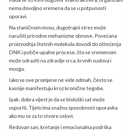
nema dovoljno vremena da se u potpunosti
oporavi.
Na staničnom nivou, dugotrajni stres može
narušiti prirodne mehanizme obnove. Povećana
proizvodnja štetnih molekula dovodi do oštećenja
DNK i potiče upalne procese, što se vremenom
može odraziti na zdravlje srca, krvnih sudova i
mozga.
Iako se ove promjene ne vide odmah, često se
kasnije manifestuju kroz kronične tegobe.
Ipak, dobra vijest je da se biološki sat može
usporiti. Tijelo ima snažnu sposobnost oporavka
ako mu se za to stvore uslovi.
Redovan san, kretanje i emocionalna podrška