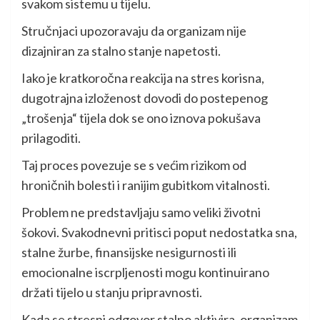
svakom sistemu u tijelu.
Stručnjaci upozoravaju da organizam nije
dizajniran za stalno stanje napetosti.
Iako je kratkoročna reakcija na stres korisna,
dugotrajna izloženost dovodi do postepenog
„trošenja“ tijela dok se ono iznova pokušava
prilagoditi.
Taj proces povezuje se s većim rizikom od
hroničnih bolesti i ranijim gubitkom vitalnosti.
Problem ne predstavljaju samo veliki životni
šokovi. Svakodnevni pritisci poput nedostatka sna,
stalne žurbe, finansijske nesigurnosti ili
emocionalne iscrpljenosti mogu kontinuirano
držati tijelo u stanju pripravnosti.
Kada se stresni odgovor stalno aktivira, organizam