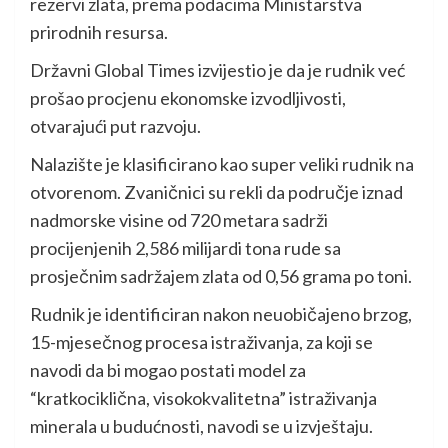
rezervi zlata, prema podacima Ministarstva
prirodnih resursa.
Državni Global Times izvijestio je da je rudnik već
prošao procjenu ekonomske izvodljivosti,
otvarajući put razvoju.
Nalazište je klasificirano kao super veliki rudnik na
otvorenom. Zvaničnici su rekli da područje iznad
nadmorske visine od 720 metara sadrži
procijenjenih 2,586 milijardi tona rude sa
prosječnim sadržajem zlata od 0,56 grama po toni.
Rudnik je identificiran nakon neuobičajeno brzog,
15-mjesečnog procesa istraživanja, za koji se
navodi da bi mogao postati model za
“kratkociklična, visokokvalitetna” istraživanja
minerala u budućnosti, navodi se u izvještaju.