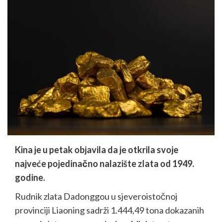
Kina je u petak objavila da je otkrila svoje
najveće pojedinačno nalazište zlata od 1949.
godine.
Rudnik zlata Dadonggou u sjeveroistočnoj
provinciji Liaoning sadrži 1.444,49 tona dokazanih