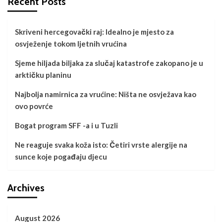
Recent Posts
Skriveni hercegovački raj: Idealno je mjesto za
osvježenje tokom ljetnih vrućina
Sjeme hiljada biljaka za slučaj katastrofe zakopano je u
arktičku planinu
Najbolja namirnica za vrućine: Ništa ne osvježava kao
ovo povrće
Bogat program SFF -a i u Tuzli
Ne reaguje svaka koža isto: Četiri vrste alergije na
sunce koje pogađaju djecu
Archives
August 2026