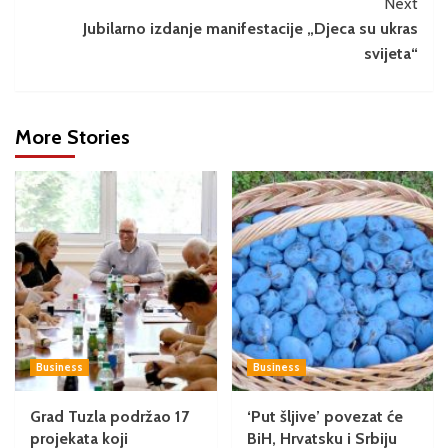
Next
Jubilarno izdanje manifestacije „Djeca su ukras
svijeta“
More Stories
Business
Business
Grad Tuzla podržao 17
‘Put šljive’ povezat će
projekata koji
BiH, Hrvatsku i Srbiju