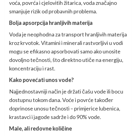
voća, povrća i cjelovitih žitarica, voda značajno
smanjuje rizik od probavnih problema.
Bolja apsorpcija hranljivih materija
Voda je neophodna za transport hranljivih materija
kroz krvotok. Vitamini i minerali rastvorljivi u vodi
mogu se efikasno apsorbovati samo ako unosite
dovoljno tečnosti, što direktno utiče na energiju,
koncentraciju i rast.
Kako povećati unos vode?
Najjednostavniji način je držati čašu vode ili bocu
dostupnu tokom dana. Voće i povrće također
doprinose unosu tečnosti – primjerice lubenica,
krastavci i jagode sadrže i do 90% vode.
Male, ali redovne količine