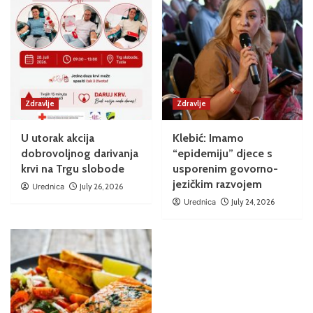
Zdravlje
Zdravlje
U utorak akcija
Klebić: Imamo
dobrovoljnog darivanja
“epidemiju” djece s
krvi na Trgu slobode
usporenim govorno-
jezičkim razvojem
Urednica
July 26, 2026
Urednica
July 24, 2026