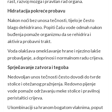
rast, razvoj mozga i pravilan rad organa.
Hidratacija pokreće probavu
Nakon noći bez unosa tečnosti, tijelo je često
blago dehidrirano. Popiti čašu vode odmah nakon
buđenja pomaže organizmu da se rehidrira i
aktivira probavni trakt.
Voda olakšava omekšavanje hrane i njezino lakše
probavljanje, a doprinosi i normalnom radu crijeva.
Sprječavanje zatvora i tegoba
Nedovoljan unos tečnosti često dovodi do tvrde
stolice i otežanog pražnjenja. Redovno pijenje
vode pomaže održavanju meke stolice i pravilnoj
peristaltici crijeva.
U kombinaciji sa hranom bogatom vlaknima, poput