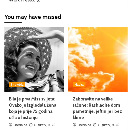
You may have missed
Showbiz
Nauka
Bila je prva Miss svijeta:
Zaboravite na velike
Ovako je izgledala žena
račune: Rashladite dom
koja je prije 75 godina
pametnije, jeftinije i bez
ušla u historiju
klime
Urednica
August 9, 2026
Urednica
August 9, 2026