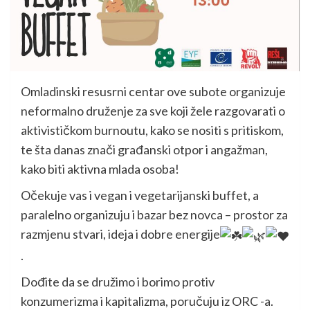
Omladinski resusrni centar ove subote organizuje
neformalno druženje za sve koji žele razgovarati o
aktivističkom burnoutu, kako se nositi s pritiskom,
te šta danas znači građanski otpor i angažman,
kako biti aktivna mlada osoba!
Očekuje vas i vegan i vegetarijanski buffet, a
paralelno organizuju i bazar bez novca – prostor za
razmjenu stvari, ideja i dobre energije
.
Dođite da se družimo i borimo protiv
konzumerizma i kapitalizma, poručuju iz ORC -a.