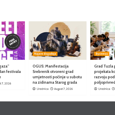
Najave događaja
Business
gaza”
OGUS: Manifestacija
Grad Tuzla 
dan festivala
Srebrenik otvoreni grad
projekata k
e
umjetnosti počinje u subotu
razvoju pod
na zidinama Starog grada
poljoprivre
t 7, 2026
Urednica
August 7, 2026
Urednica