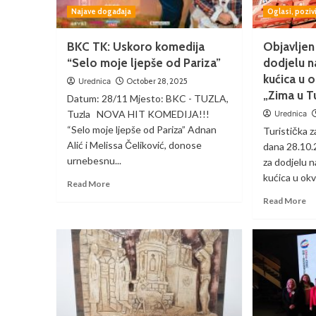
Najave događaja
Oglasi, poziv
BKC TK: Uskoro komedija
Objavljen
“Selo moje ljepše od Pariza”
dodjelu n
kućica u o
Urednica
October 28, 2025
„Zima u T
Datum: 28/11 Mjesto: BKC - TUZLA,
Tuzla NOVA HIT KOMEDIJA!!!
Urednica
“Selo moje ljepše od Pariza” Adnan
Turistička z
Alić i Melissa Čeliković, donose
dana 28.10.2
urnebesnu...
za dodjelu n
kućica u okv
Read More
Read More