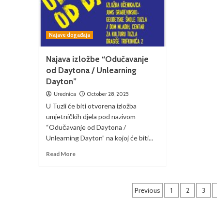
Najave događaja
Najava izložbe “Odučavanje
od Daytona / Unlearning
Dayton”
Urednica
October 28, 2025
U Tuzli će biti otvorena izložba
umjetničkih djela pod nazivom
“Odučavanje od Daytona /
Unlearning Dayton” na kojoj će biti...
Read More
Previous
1
2
3