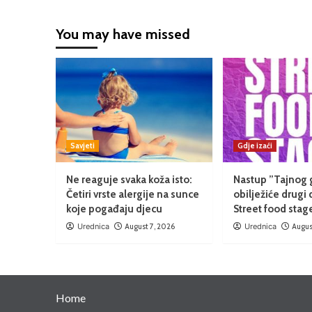
You may have missed
Savjeti
Gdje izaći
Ne reaguje svaka koža isto:
Nastup ”Tajnog 
Četiri vrste alergije na sunce
obilježiće drugi 
koje pogađaju djecu
Street food stag
Urednica
August 7, 2026
Urednica
Augus
Home