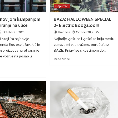
Gdje izaći
ajnovijom kampanjom
BAZA: HALLOWEEN SPECIAL
iranje na ulice
2- Electric Boogaloo!!!
October 28, 2025
Urednica
October 28, 2025
 stoji iza najnovije
Najbolje vještice i vješci se kriju među
enda Eos osvježavajuć je
vama, a mi vas tražimo, poručuju iz
 proizvoda: pretvaranje
BAZE. Prijavi se s kostimom do...
 vožnje na posao u
Read More