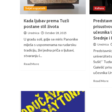
Svijet uspješnih
Kultura
Kada ljubav prema Tuzli
Predstavn
postane stil života
prisustvo
učesnika U
Urednica
October 28, 2025
Srednje i
U gradu soli, gdje se miris Panonike
miješa s uspomenama na rudarsku
Urednica
tradiciju, živi jedna priča o ljubavi,
Predstavnic
stvaranju i...
univerzitets
Sušić“ Tuzla
Read More
Galešić pri
učesnika Uni
Read More