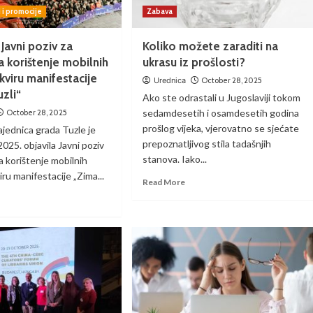
i i promocije
Zabava
 Javni poziv za
Koliko možete zaraditi na
a korištenje mobilnih
ukrasu iz prošlosti?
kviru manifestacije
Urednica
October 28, 2025
uzli“
Ako ste odrastali u Jugoslaviji tokom
sedamdesetih i osamdesetih godina
October 28, 2025
prošlog vijeka, vjerovatno se sjećate
ajednica grada Tuzle je
prepoznatljivog stila tadašnjih
025. objavila Javni poziv
stanova. Iako...
a korištenje mobilnih
iru manifestacije „Zima...
Read More