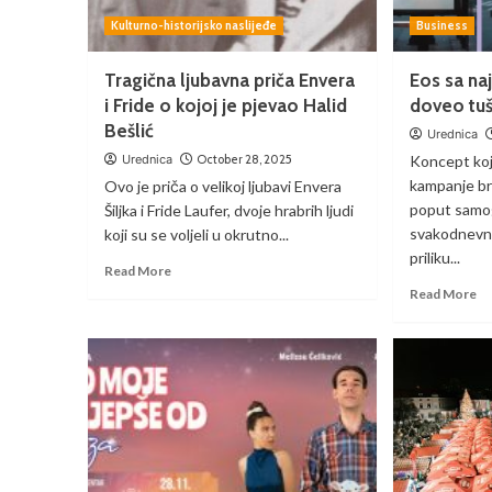
Kulturno-historijsko naslijeđe
Business
Tragična ljubavna priča Envera
Eos sa n
i Fride o kojoj je pjevao Halid
doveo tuš
Bešlić
Urednica
Urednica
October 28, 2025
Koncept koji
kampanje br
Ovo je priča o velikoj ljubavi Envera
poput samog
Šiljka i Fride Laufer, dvoje hrabrih ljudi
svakodnevne
koji su se voljeli u okrutno...
priliku...
Read More
Read More