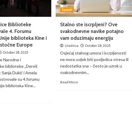
Savjeti
ice Biblioteke
Stalno ste iscrpljeni? Ove
vale 4. Forumu
svakodnevne navike potajno
nije biblioteka Kine i
vam oduzimaju energiju
 Istočne Europe
Urednica
October 28, 2025
October 28, 2025
Osjećaj stalnog umora i iscrpljenosti
ne mora uvijek biti posljedica stresa ili
e Narodne i
nedostatka sna – često je uzrok u
ke biblioteke „Derviš
svakodnevnim...
: Sanja Dukić i Amela
sustvovale su 4.forumu
Read More
je biblioteka Kine...