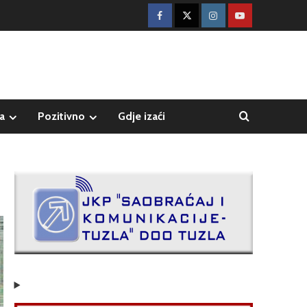
a
Pozitivno
Gdje izaći