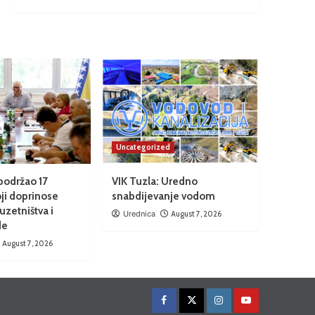
Uncategorized
podržao 17
VIK Tuzla: Uredno
oji doprinose
snabdijevanje vodom
uzetništva i
Urednica
August 7, 2026
de
August 7, 2026