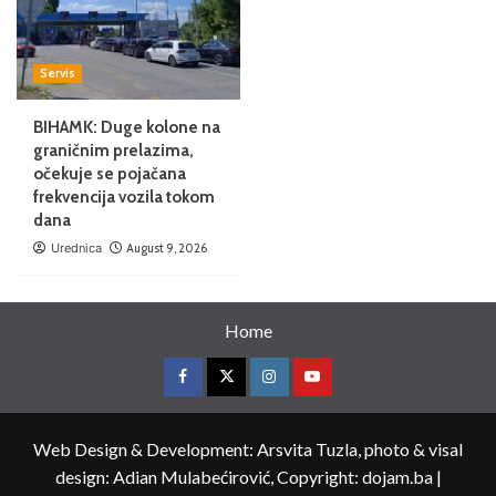
Servis
BIHAMK: Duge kolone na
graničnim prelazima,
očekuje se pojačana
frekvencija vozila tokom
dana
Urednica
August 9, 2026
Home
Web Design & Development: Arsvita Tuzla, photo & visal
design: Adian Mulabećirović, Copyright: dojam.ba
|