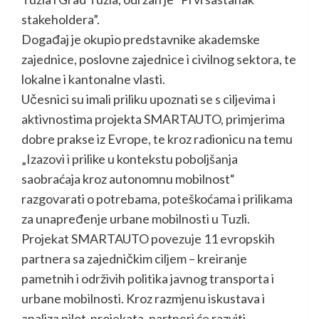
stakeholdera”.
Događaj je okupio predstavnike akademske
zajednice, poslovne zajednice i civilnog sektora, te
lokalne i kantonalne vlasti.
Učesnici su imali priliku upoznati se s ciljevima i
aktivnostima projekta SMARTAUTO, primjerima
dobre prakse iz Evrope, te kroz radionicu na temu
„Izazovi i prilike u kontekstu poboljšanja
saobraćaja kroz autonomnu mobilnost“
razgovarati o potrebama, poteškoćama i prilikama
za unapređenje urbane mobilnosti u Tuzli.
Projekat SMARTAUTO povezuje 11 evropskih
partnera sa zajedničkim ciljem – kreiranje
pametnih i održivih politika javnog transporta i
urbane mobilnosti. Kroz razmjenu iskustava i
analiza pilot-projekata, partneri će razviti