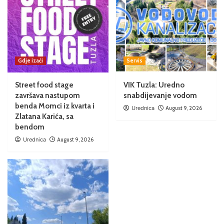
Gdje izaći
Servis
Street food stage
VIK Tuzla: Uredno
završava nastupom
snabdijevanje vodom
benda Momci iz kvarta i
Urednica
August 9, 2026
Zlatana Karića, sa
bendom
Urednica
August 9, 2026