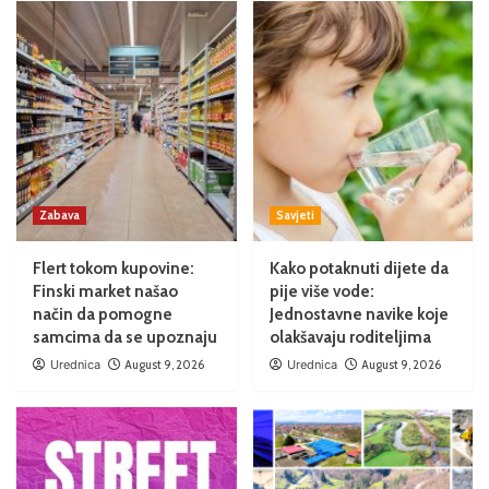
Zabava
Savjeti
Flert tokom kupovine:
Kako potaknuti dijete da
Finski market našao
pije više vode:
način da pomogne
Jednostavne navike koje
samcima da se upoznaju
olakšavaju roditeljima
Urednica
August 9, 2026
Urednica
August 9, 2026