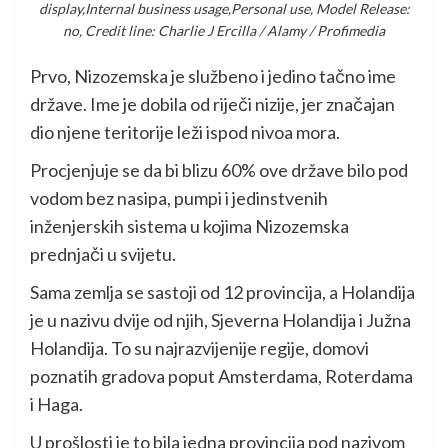
display,Internal business usage,Personal use, Model Release:
no, Credit line: Charlie J Ercilla / Alamy / Profimedia
Prvo, Nizozemska je službeno i jedino tačno ime
države. Ime je dobila od riječi nizije, jer značajan
dio njene teritorije leži ispod nivoa mora.
Procjenjuje se da bi blizu 60% ove države bilo pod
vodom bez nasipa, pumpi i jedinstvenih
inženjerskih sistema u kojima Nizozemska
prednjači u svijetu.
Sama zemlja se sastoji od 12 provincija, a Holandija
je u nazivu dvije od njih, Sjeverna Holandija i Južna
Holandija. To su najrazvijenije regije, domovi
poznatih gradova poput Amsterdama, Roterdama
i Haga.
U prošlosti je to bila jedna provincija pod nazivom