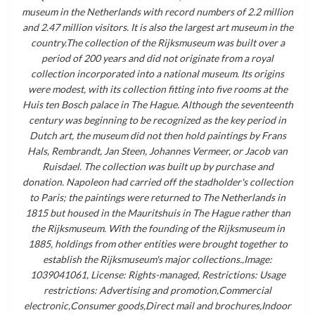
museum in the Netherlands with record numbers of 2.2 million
and 2.47 million visitors. It is also the largest art museum in the
country.The collection of the Rijksmuseum was built over a
period of 200 years and did not originate from a royal
collection incorporated into a national museum. Its origins
were modest, with its collection fitting into five rooms at the
Huis ten Bosch palace in The Hague. Although the seventeenth
century was beginning to be recognized as the key period in
Dutch art, the museum did not then hold paintings by Frans
Hals, Rembrandt, Jan Steen, Johannes Vermeer, or Jacob van
Ruisdael. The collection was built up by purchase and
donation. Napoleon had carried off the stadholder's collection
to Paris; the paintings were returned to The Netherlands in
1815 but housed in the Mauritshuis in The Hague rather than
the Rijksmuseum. With the founding of the Rijksmuseum in
1885, holdings from other entities were brought together to
establish the Rijksmuseum's major collections.,Image:
1039041061, License: Rights-managed, Restrictions: Usage
restrictions: Advertising and promotion,Commercial
electronic,Consumer goods,Direct mail and brochures,Indoor