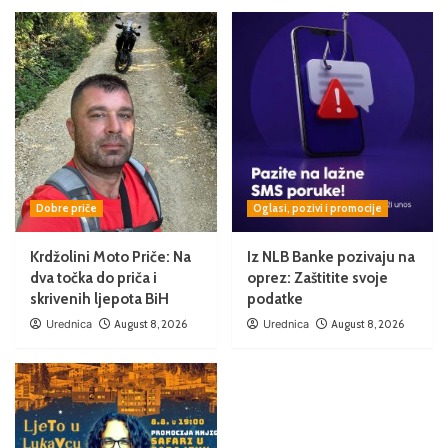
Dobre priče
Oglasi, pozivi i promocije
Krdžolini Moto Priče: Na
Iz NLB Banke pozivaju na
dva točka do priča i
oprez: Zaštitite svoje
skrivenih ljepota BiH
podatke
Urednica
August 8, 2026
Urednica
August 8, 2026