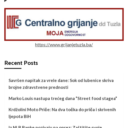
https://www.grijanjetuzla.ba/
Recent Posts
Savršen napitak za vrele dane: Sok od lubenice skriva
brojne zdravstvene prednosti
Marko Louis nastupa trećeg dana ”Street food stagea”
Krdžolini Moto Priče: Na dva točka do priča i skrivenih
ljepota BiH
Iz NLB Banke pozivaju na oprez: Zaštitite svoje