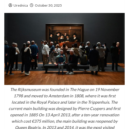
Urednica
October 30, 2025
The Rijksmuseum was founded in The Hague on 19 November
1798 and moved to Amsterdam in 1808, where it was first
located in the Royal Palace and later in the Trippenhuis. The
current main building was designed by Pierre Cuypers and first
opened in 1885 On 13 April 2013, after a ten-year renovation
which cost €375 million, the main building was reopened by
Queen Beatrix. In 2013 and 2014, it was the most visited