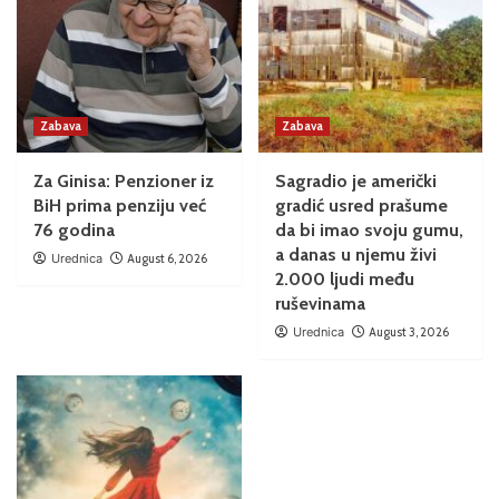
Zabava
Zabava
Za Ginisa: Penzioner iz
Sagradio je američki
BiH prima penziju već
gradić usred prašume
76 godina
da bi imao svoju gumu,
a danas u njemu živi
Urednica
August 6, 2026
2.000 ljudi među
ruševinama
Urednica
August 3, 2026