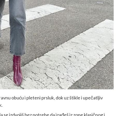
avnu obuću i pleteni prsluk, dok uz štikle i upečatljiv
k.
a se izdvojiš bez potrebe da izađeš iz zone klasičnog i