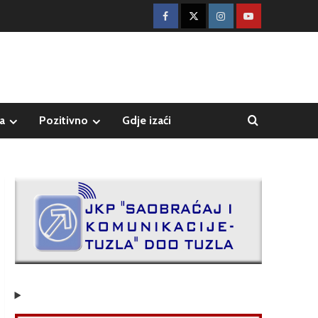
a
Pozitivno
Gdje izaći