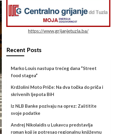
https://www.grijanjetuzla.ba/
Recent Posts
Marko Louis nastupa trećeg dana ”Street
food stagea”
Krdžolini Moto Priče: Na dva točka do priča i
skrivenih ljepota BiH
Iz NLB Banke pozivaju na oprez: Zaštitite
svoje podatke
Andrej Nikolaidis u Lukavcu predstavlja
roman koji je potresao regionalnu književnu