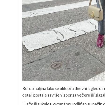
Bordo haljina lako se uklopi u dnevni izgled uz r
detalj postaje savršen izbor za večeru ili izlaza
Hlače ili suknje u ovom tonu odličan su način d