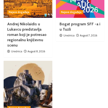
Najave događaja
Najave događaja
Andrej Nikolaidis u
Bogat program SFF -a i
Lukavcu predstavlja
u Tuzli
roman koji je potresao
Urednica
August 7, 2026
regionalnu književnu
scenu
Urednica
August 8, 2026
Najave događaja