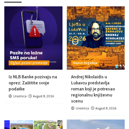
Oglasi, pozivi i promocije
Najave događaja
Iz NLB Banke pozivaju na
Andrej Nikolaidis u
oprez: Zaštitite svoje
Lukavcu predstavlja
podatke
roman koji je potresao
regionalnu književnu
Urednica
August 8, 2026
scenu
Urednica
August 8, 2026