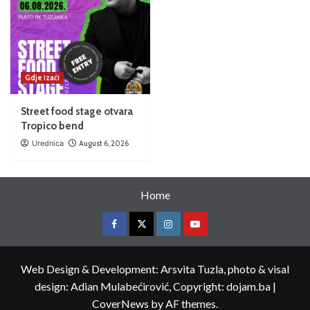
Gdje izaći
Street food stage otvara
Tropico bend
Urednica
August 6, 2026
Home
Web Design & Development: Arsvita Tuzla, photo & visal
design: Adian Mulabećirović, Copyright: dojam.ba
|
CoverNews
by AF themes.