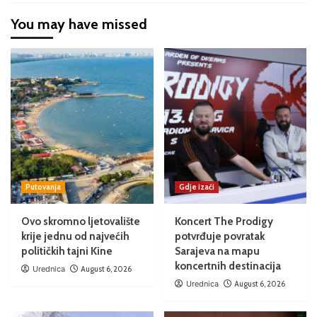
You may have missed
Putovanja
Gdje izaći
Ovo skromno ljetovalište
Koncert The Prodigy
krije jednu od najvećih
potvrđuje povratak
političkih tajni Kine
Sarajeva na mapu
koncertnih destinacija
Urednica
August 6, 2026
Urednica
August 6, 2026