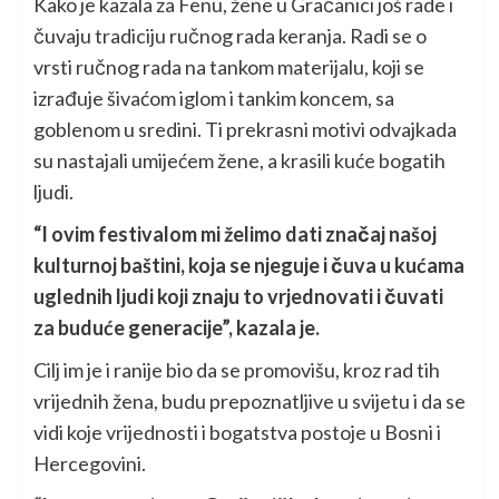
Kako je kazala za Fenu, žene u Gračanici još rade i
čuvaju tradiciju ručnog rada keranja. Radi se o
vrsti ručnog rada na tankom materijalu, koji se
izrađuje šivaćom iglom i tankim koncem, sa
goblenom u sredini. Ti prekrasni motivi odvajkada
su nastajali umijećem žene, a krasili kuće bogatih
ljudi.
“I ovim festivalom mi želimo dati značaj našoj
kulturnoj baštini, koja se njeguje i čuva u kućama
uglednih ljudi koji znaju to vrjednovati i čuvati
za buduće generacije”, kazala je.
Cilj im je i ranije bio da se promovišu, kroz rad tih
vrijednih žena, budu prepoznatljive u svijetu i da se
vidi koje vrijednosti i bogatstva postoje u Bosni i
Hercegovini.