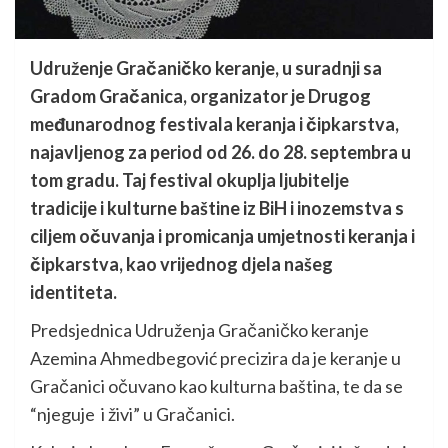
Udruženje Gračaničko keranje, u suradnji sa
Gradom Gračanica, organizator je Drugog
međunarodnog festivala keranja i čipkarstva,
najavljenog za period od 26. do 28. septembra u
tom gradu. Taj festival okuplja ljubitelje
tradicije i kulturne baštine iz BiH i inozemstva s
ciljem očuvanja i promicanja umjetnosti keranja i
čipkarstva, kao vrijednog djela našeg
identiteta.
Predsjednica Udruženja Gračaničko keranje
Azemina Ahmedbegović precizira da je keranje u
Gračanici očuvano kao kulturna baština, te da se
“njeguje i živi” u Gračanici.