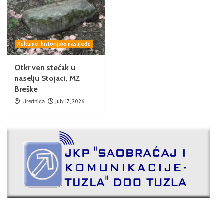
Kulturno-historijsko naslijeđe
Otkriven stećak u
naselju Stojaci, MZ
Breške
Urednica
July 17, 2026