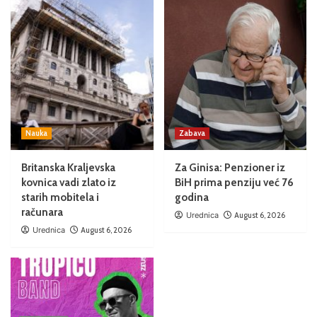
Nauka
Zabava
Britanska Kraljevska
Za Ginisa: Penzioner iz
kovnica vadi zlato iz
BiH prima penziju već 76
starih mobitela i
godina
računara
Urednica
August 6, 2026
Urednica
August 6, 2026