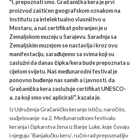
“I, prepoznati smo. Gračanička kera je prvi
proizvod zaštićen geografskom oznakom na
Institutu za intelektualno vlasništvo u
Mostaru, a naš certifikat pohranjen je u
Zemaljskom muzeju u Sarajevu. Saradnja sa
Zemaljskim muzejom se nastavlja i kroz ovu
manifestaciju, sarađujemo sa svima koji su
zaslužni da danas čipka/kera bude prepoznata u
cijelom svijetu. Naš međunarodni festival je
ponovno buđenje nas samih a i javnosti, da
Gračanička kera zaslužuje certifikat UNESCO-
a, za koji smo već aplicirali”, kazala je.
Iz Udruženja Gračaničko keranje ističu, naročito,
sudjelovanje na 2. Međunarodnom festivalu
keranja i čipkarstva žena iz Banje Luke, koje čuvaju
i njeguju ‘Banjalučku keru’, ručni rad prepoznatljiv