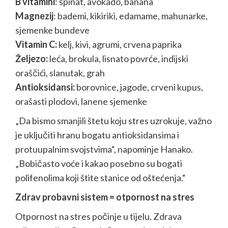
B vitamini
: špinat, avokado, banana
Magnezij
: bademi, kikiriki, edamame, mahunarke,
sjemenke bundeve
Vitamin C:
kelj, kivi, agrumi, crvena paprika
Željezo:
leća, brokula, lisnato povrće, indijski
oraščići, slanutak, grah
Antioksidansi:
borovnice, jagode, crveni kupus,
orašasti plodovi, lanene sjemenke
„Da bismo smanjili štetu koju stres uzrokuje, važno
je uključiti hranu bogatu antioksidansima i
protuupalnim svojstvima“, napominje Hanako.
„Bobičasto voće i kakao posebno su bogati
polifenolima koji štite stanice od oštećenja.“
Zdrav probavni sistem = otpornost na stres
Otpornost na stres počinje u tijelu. Zdrava