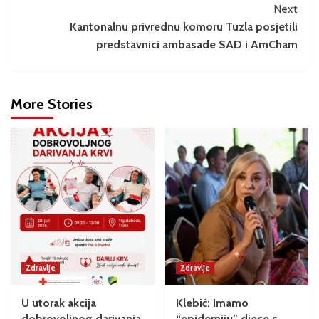
Next
Kantonalnu privrednu komoru Tuzla posjetili
predstavnici ambasade SAD i AmCham
More Stories
Zdravlje
Zdravlje
U utorak akcija
Klebić: Imamo
dobrovoljnog darivanja
“epidemiju” djece s