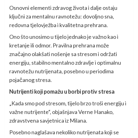
Osnovni elementi zdravog života i dalje ostaju
ključni za mentalnu ravnotežu: dovoljno sna,
redovna tjelovježba i kvalitetna prehrana.
Ono što unosimo u tijelo jednako je važno kao i
kretanje ili odmor. Pravilna prehrana može
značajno olakšati nošenje sa stresom i održati
energiju, stabilno mentalno zdravlje i optimalnu
ravnotežu nutrijenata, posebno u periodima
pojačanog stresa.
Nutrijenti koji pomažu u borbi protiv stresa
„Kada smo pod stresom, tijelo brzo troši energiju i
važne nutrijente“, objašnjava Verne Hanako,
zdravstvena savjetnica iz Milana.
Posebno naglašava nekoliko nutrijenata koji se