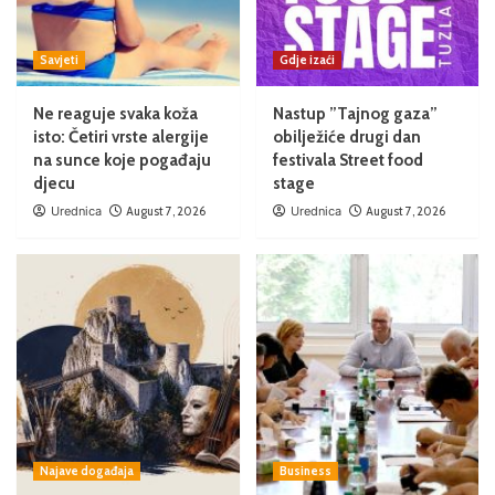
Savjeti
Gdje izaći
Ne reaguje svaka koža
Nastup ”Tajnog gaza”
isto: Četiri vrste alergije
obilježiće drugi dan
na sunce koje pogađaju
festivala Street food
djecu
stage
Urednica
August 7, 2026
Urednica
August 7, 2026
Najave događaja
Business