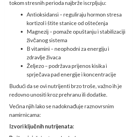
tokom stresnih perioda najbrže iscrpljuju:
Antioksidansi – reguliraju hormon stresa
kortizol i štite stanice od oštećenja
Magnezij – pomaže opuštanju i stabilizaciji
živčanog sistema
B vitamini – neophodni za energiju i
zdravlje živaca
Željezo – podržava prijenos kisika i
sprječava pad energije i koncentracije
Budući da se ovi nutrijenti brzo troše, važno ih je
redovno unositi kroz prehranu ili dodatke.
Većina njih lako se nadoknađuje raznovrsnim
namirnicama:
Izvori ključnih nutrijenata: