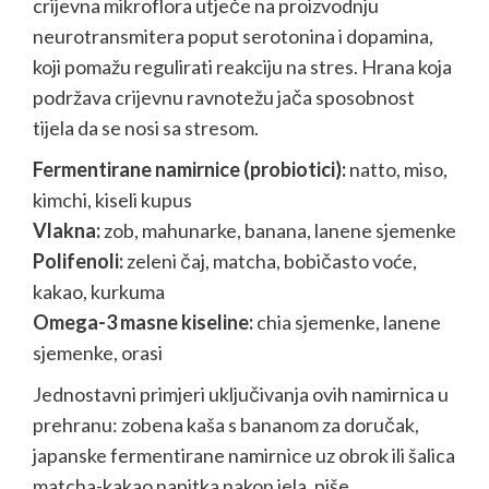
crijevna mikroflora utječe na proizvodnju
neurotransmitera poput serotonina i dopamina,
koji pomažu regulirati reakciju na stres. Hrana koja
podržava crijevnu ravnotežu jača sposobnost
tijela da se nosi sa stresom.
Fermentirane namirnice (probiotici):
natto, miso,
kimchi, kiseli kupus
Vlakna:
zob, mahunarke, banana, lanene sjemenke
Polifenoli:
zeleni čaj, matcha, bobičasto voće,
kakao, kurkuma
Omega-3 masne kiseline:
chia sjemenke, lanene
sjemenke, orasi
Jednostavni primjeri uključivanja ovih namirnica u
prehranu: zobena kaša s bananom za doručak,
japanske fermentirane namirnice uz obrok ili šalica
matcha-kakao napitka nakon jela, piše