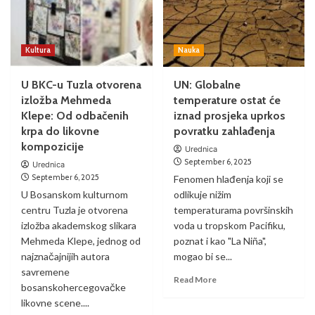
Kultura
Nauka
U BKC-u Tuzla otvorena
UN: Globalne
izložba Mehmeda
temperature ostat će
Klepe: Od odbačenih
iznad prosjeka uprkos
krpa do likovne
povratku zahlađenja
kompozicije
Urednica
September 6, 2025
Urednica
September 6, 2025
Fenomen hlađenja koji se
U Bosanskom kulturnom
odlikuje nižim
centru Tuzla je otvorena
temperaturama površinskih
izložba akademskog slikara
voda u tropskom Pacifiku,
Mehmeda Klepe, jednog od
poznat i kao "La Niña",
najznačajnijih autora
mogao bi se...
savremene
Read More
bosanskohercegovačke
likovne scene....