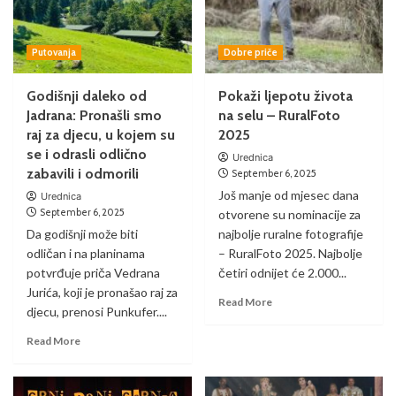
Putovanja
Dobre priče
Godišnji daleko od
Pokaži ljepotu života
Jadrana: Pronašli smo
na selu – RuralFoto
raj za djecu, u kojem su
2025
se i odrasli odlično
Urednica
zabavili i odmorili
September 6, 2025
Još manje od mjesec dana
Urednica
September 6, 2025
otvorene su nominacije za
Da godišnji može biti
najbolje ruralne fotografije
odličan i na planinama
– RuralFoto 2025. Najbolje
potvrđuje priča Vedrana
četiri odnijet će 2.000...
Jurića, koji je pronašao raj za
Read More
djecu, prenosi Punkufer....
Read More