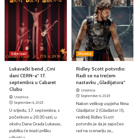
Gdje izaći
Showbiz
Lukavački bend „Crni
Ridley Scott potvrdio:
dani CERN-a“ 17.
Radi se na trećem
septembra u Cabaret
nastavku „Gladijatora“
Clubu
Urednica
September 6, 2025
Urednica
September 6, 2025
Nakon velikog uspjeha filma
U srijedu, 17. septembra, s
Gladijator 2 (Gladiator II),
početkom u 20:30 sati, u
reditelj Ridley Scott
okviru Dana Grada Lukavac,
potvrdio je da je započeo
publika će imati priliku
rad na scenariju za...
uživati u...