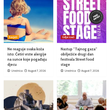
Savjeti
Gdje izaći
Ne reaguje svaka koža
Nastup ”Tajnog gaza”
isto: Četiri vrste alergije
obilježiće drugi dan
na sunce koje pogađaju
festivala Street food
djecu
stage
Urednica
August 7, 2026
Urednica
August 7, 2026