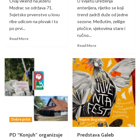
Ovaj vikend na jezeru
U svijetu uređenja
Modrac se održava 71.
enterijera, rijetko se koji
Svjetsko prvenstvo u lovu
trend zadrži duže od jedne
ribe udicom na plovak i to
sezone. Međutim, zellige
po prvi...
pločice, vjekovima stare i
ručno...
Read More
Read More
Dobre priče
Najave događaja
PD “Konjuh” organizuje
Predstava Galeb