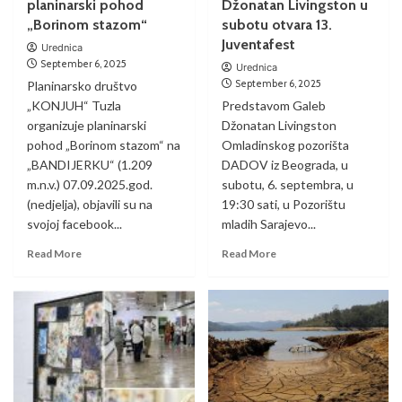
planinarski pohod
Džonatan Livingston u
„Borinom stazom“
subotu otvara 13.
Juventafest
Urednica
September 6, 2025
Urednica
September 6, 2025
Planinarsko društvo
„KONJUH“ Tuzla
Predstavom Galeb
organizuje planinarski
Džonatan Livingston
pohod „Borinom stazom“ na
Omladinskog pozorišta
„BANDIJERKU“ (1.209
DADOV iz Beograda, u
m.n.v.) 07.09.2025.god.
subotu, 6. septembra, u
(nedjelja), objavili su na
19:30 sati, u Pozorištu
svojoj facebook...
mladih Sarajevo...
Read More
Read More