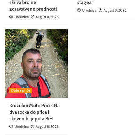
skriva brojne
stagea”
zdravstvene prednosti
Urednica
August 8, 2026
Urednica
August 8, 2026
Dobre priče
Krdžolini Moto Priče: Na
dva točka do priča i
skrivenih ljepota BiH
Urednica
August 8, 2026