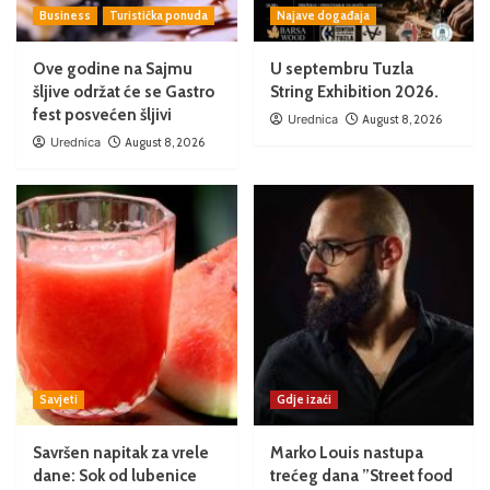
Business
Turistička ponuda
Najave događaja
Ove godine na Sajmu
U septembru Tuzla
šljive održat će se Gastro
String Exhibition 2026.
fest posvećen šljivi
Urednica
August 8, 2026
Urednica
August 8, 2026
Savjeti
Gdje izaći
Savršen napitak za vrele
Marko Louis nastupa
dane: Sok od lubenice
trećeg dana ”Street food