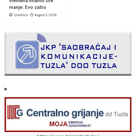
vremena imamo sve
manje: Evo zašto
Urednica
August 3, 2026
https://www.grijanjetuzla.ba/