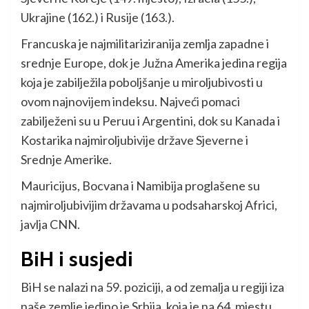
Ukrajine (162.) i Rusije (163.).
Francuska je najmilitariziranija zemlja zapadne i
srednje Europe, dok je Južna Amerika jedina regija
koja je zabilježila poboljšanje u miroljubivosti u
ovom najnovijem indeksu. Najveći pomaci
zabilježeni su u Peruu i Argentini, dok su Kanada i
Kostarika najmiroljubivije države Sjeverne i
Srednje Amerike.
Mauricijus, Bocvana i Namibija proglašene su
najmiroljubivijim državama u podsaharskoj Africi,
javlja CNN.
BiH i susjedi
BiH se nalazi na 59. poziciji, a od zemalja u regiji iza
naše zemlje jedino je Srbija, koja je na 64. mjestu.