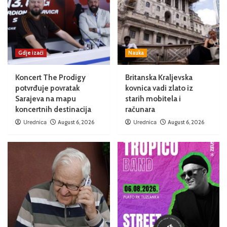
Gdje izaći
Nauka
Koncert The Prodigy
Britanska Kraljevska
potvrđuje povratak
kovnica vadi zlato iz
Sarajeva na mapu
starih mobitela i
koncertnih destinacija
računara
Urednica
August 6, 2026
Urednica
August 6, 2026