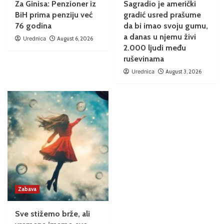
Za Ginisa: Penzioner iz
Sagradio je američki
BiH prima penziju već
gradić usred prašume
76 godina
da bi imao svoju gumu,
a danas u njemu živi
Urednica
August 6, 2026
2.000 ljudi među
ruševinama
Urednica
August 3, 2026
Zabava
Sve stižemo brže, ali