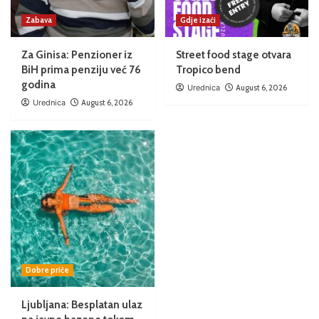
Zabava
Gdje izaći
Za Ginisa: Penzioner iz
Street food stage otvara
BiH prima penziju već 76
Tropico bend
godina
Urednica
August 6, 2026
Urednica
August 6, 2026
Dobre priče
Ljubljana: Besplatan ulaz