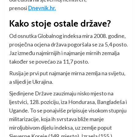
prenosi
Dnevnik.hr.
Kako stoje ostale države?
Od osnutka Globalnog indeksa mira 2008. godine,
prosječna ocjena država pogoršala se za 5,4 posto.
Jaz između najmirnijih i najmanje mirnih zemalja
također se povećao za 11,7 posto.
Rusija je prvi put najmanje mirna zemlja na svijetu,
a slijedi je Ukrajina.
Sjedinjene Države zauzimaju nisko mjesto na
ljestvici, 128. poziciju, iza Hondurasa, Bangladeša i
Ugande. To se ponajviše pripisuje visokom stupnju
militarizacije, koja ih svrstava bliže manje
miroljubivom dijelu indeksa, uz zemlje poput
Sjeverne Koreje (149. mjesto), Izraela (155.),