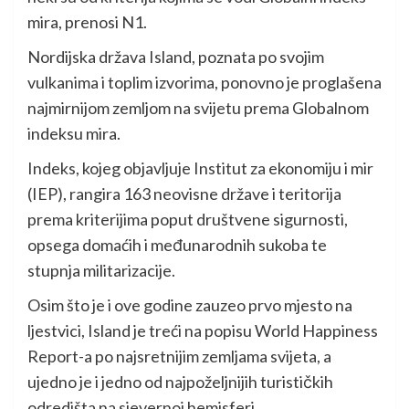
mira, prenosi N1.
Nordijska država Island, poznata po svojim
vulkanima i toplim izvorima, ponovno je proglašena
najmirnijom zemljom na svijetu prema Globalnom
indeksu mira.
Indeks, kojeg objavljuje Institut za ekonomiju i mir
(IEP), rangira 163 neovisne države i teritorija
prema kriterijima poput društvene sigurnosti,
opsega domaćih i međunarodnih sukoba te
stupnja militarizacije.
Osim što je i ove godine zauzeo prvo mjesto na
ljestvici, Island je treći na popisu World Happiness
Report-a po najsretnijim zemljama svijeta, a
ujedno je i jedno od najpoželjnijih turističkih
odredišta na sjevernoj hemisferi,