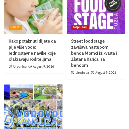
Savjeti
Gdje izaći
Kako potaknuti dijete da
Street food stage
pije više vode:
završava nastupom
Jednostavne navike koje
benda Momci iz kvarta i
olakšavaju roditeljima
Zlatana Karića, sa
bendom
Urednica
August 9, 2026
Urednica
August 9, 2026