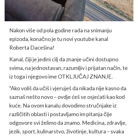
Nakon više od pola godine rada na snimanju
epizoda, konačno je tu novi youtube kanal
Roberta Dacešina!
Kanal, čiji je jedini cilj da znanje učini dostupno
svima, na jednostavan, razumljiv i prijatan način, te
iz toga i njegovo ime OTKLJUČAJ ZNANJE.
“Ako voliš da učiš i vjeruješ da nikada nije kasno da
saznaš nešto novo – ovdje ćeš se osjećati kao kod
kuće. Na ovom kanalu dovodimo stručnjake iz
različitih oblasti i postavljamo im pitanja čije
odgovore svi želimo da znamo. Medicina, zdravlje,
jezik, sport, kulinarstvo, životinje, kultura – svaka