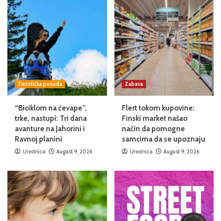
Turistička ponuda
Zabava
“Biciklom na ćevape”,
Flert tokom kupovine:
trke, nastupi: Tri dana
Finski market našao
avanture na Jahorini i
način da pomogne
Ravnoj planini
samcima da se upoznaju
Urednica
August 9, 2026
Urednica
August 9, 2026